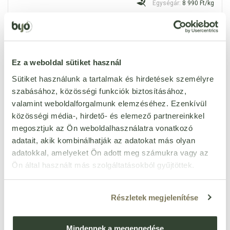
Egységár:
8 990 Ft/kg
készleten
899
Ft
db
Ez a weboldal sütiket használ
Organika himalája só
rózsaszín 1000 g
Sütiket használunk a tartalmak és hirdetések személyre
Cikkszám: 47960
szabásához, közösségi funkciók biztosításához,
Egységár:
586 Ft/kg
valamint weboldalforgalmunk elemzéséhez. Ezenkívül
közösségi média-, hirdető- és elemező partnereinkkel
készleten
586
Ft
megosztjuk az Ön weboldalhasználatra vonatkozó
db
adatait, akik kombinálhatják az adatokat más olyan
adatokkal, amelyeket Ön adott meg számukra vagy az
Ön által használt más szolgáltatásokból gyűjtöttek.
Organika tökmagolaj 250
ml
Cikkszám: 58355
Részletek megjelenítése
Egységár:
11 232 Ft/l
készleten
2 808
Ft
Mindennek a megengedése