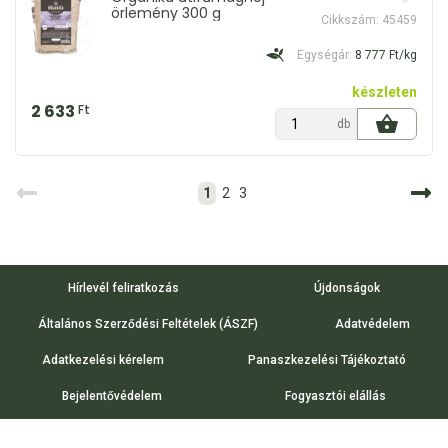
örlemény 300 g
Cikkszám: 45459
Egységár:
8 777 Ft/kg
készleten
2 633
Ft
db
1
2
3
Hírlevél feliratkozás
Újdonságok
Általános Szerződési Feltételek (ÁSZF)
Adatvédelem
Adatkezelési kérelem
Panaszkezelési Tájékoztató
Bejelentővédelem
Fogyasztói elállás