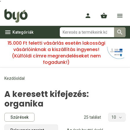
'
Kategóriák
15.000 Ft feletti vásárlás esetén lakossági
vásárlóinknak a kiszállítás ingyenes!
(Külföldi címre megrendeléseket nem
fogadunk!)
Kezdőoldal
A keresett kifejezés:
organika
Szűrések
25 találat