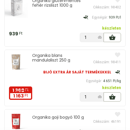
Organika gluténmentes
fehér rizsliszt 1000 g
Cikkszám: 98402
Egységár:
939 Ft/l
készleten
939
Ft
db
Organika blans
mandulaliszt 250 g
Cikkszám: 98411
BIJÓ EXTRA ÁR SAJÁT TERMÉKEKKEL
Egységár:
4 651 Ft/kg
készleten
1 368
Ft
1 163
Ft
db
Organika goji bogyó 100 g
Cikkszám: 46191