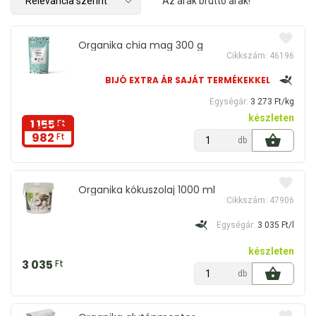
Az árak bruttó árak!
Organika chia mag 300 g
Cikkszám: 46196
BIJÓ EXTRA ÁR SAJÁT TERMÉKEKKEL
Egységár:
3 273 Ft/kg
készleten
1 155
Ft
982
Ft
db
Organika kókuszolaj 1000 ml
Cikkszám: 47906
Egységár:
3 035 Ft/l
készleten
3 035
Ft
db