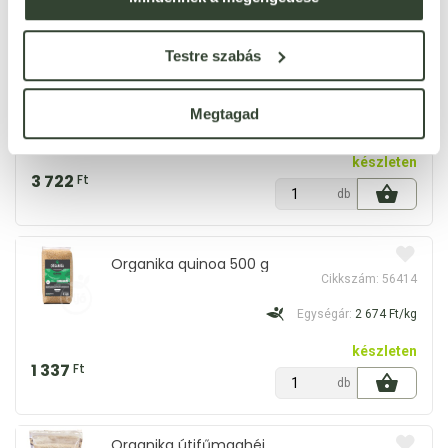
db
Testre szabás
Organika
feketeköménymag olaj 100
Cikkszám: 58358
ml
Megtagad
Egységár:
37 220 Ft/l
készleten
3 722
Ft
db
Organika quinoa 500 g
Cikkszám: 56414
Egységár:
2 674 Ft/kg
készleten
1 337
Ft
db
Organika útifűmaghéj