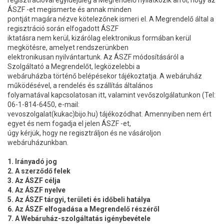
regisztrációval egyidejűleg a Megrendelő nyilatkozik arról, hogy az
ÁSZF -et megismerte és annak minden
pontját magára nézve kötelezőnek ismeri el. A Megrendelő által a
regisztráció során elfogadott ÁSZF
iktatásra nem kerül, kizárólag elektronikus formában kerül
megkötésre, amelyet rendszerünkben
elektronikusan nyilvántartunk. Az ÁSZF módosításáról a
Szolgáltató a Megrendelőt, legközelebbi a
webáruházba történő belépésekor tájékoztatja. A webáruház
működésével, a rendelés és szállítás általános
folyamatával kapcsolatosan itt, valamint vevőszolgálatunkon (Tel:
06-1-814-6450, e-mail:
vevoszolgalat(kukac)bijo.hu) tájékozódhat. Amennyiben nem ért
egyet és nem fogadja el jelen ÁSZF -et,
úgy kérjük, hogy ne regisztráljon és ne vásároljon
webáruházunkban.
1. Irányadó jog
2. A szerződő felek
3. Az ÁSZF célja
4. Az ÁSZF nyelve
5. Az ÁSZF tárgyi, területi és időbeli hatálya
6. Az ÁSZF elfogadása a Megrendelő részéről
7. A Webáruház-szolgáltatás igénybevétele