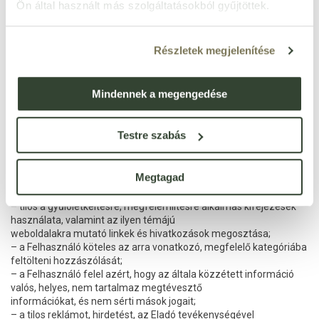
vásárlóra, amennyiben a vásárló a termék
Ön által használt más szolgáltatásokból gyűjtöttek.
vételárát hiánytalanul megfizette.
7.6 Hozzászólás
Részletek megjelenítése
Hozzászólás írásával a felhasználó elfogadja az alábbi
moderációs alapelveket és hozzászólás írásakor ezeket
betartja:
Mindennek a megengedése
– a Felhasználó kizárólag a Termék leírásával, annak
használatával kapcsolatos információkat oszthat meg.
Konkrét Megrendelés teljesítésével, kedvezményes ajánlatokkal
Testre szabás
összefüggő információk megosztása tilos;
– a hozzászólás megfogalmazása kizárólag magyar nyelven
történhet, kivételt képeznek ez alól azon
Megtagad
technikai jellegű idegen nyelvű kifejezések, illetve szakszavak,
amelyek használata a köznyelvben elterjedt;
– tilos a gyűlöletkeltésre, megfélemlítésre alkalmas kifejezések
használata, valamint az ilyen témájú
weboldalakra mutató linkek és hivatkozások megosztása;
– a Felhasználó köteles az arra vonatkozó, megfelelő kategóriába
feltölteni hozzászólását;
– a Felhasználó felel azért, hogy az általa közzétett információ
valós, helyes, nem tartalmaz megtévesztő
információkat, és nem sérti mások jogait;
– a tilos reklámot, hirdetést, az Eladó tevékenységével