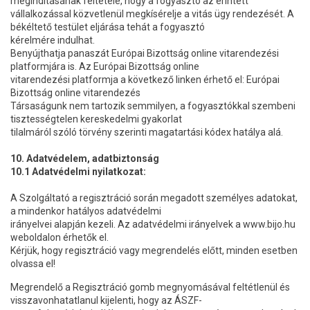
megindításának feltétele, hogy a fogyasztó az érintett
vállalkozással közvetlenül megkísérelje a vitás ügy rendezését. A
békéltető testület eljárása tehát a fogyasztó
kérelmére indulhat.
Benyújthatja panaszát Európai Bizottság online vitarendezési
platformjára is. Az Európai Bizottság online
vitarendezési platformja a következő linken érhető el: Európai
Bizottság online vitarendezés
Társaságunk nem tartozik semmilyen, a fogyasztókkal szembeni
tisztességtelen kereskedelmi gyakorlat
tilalmáról szóló törvény szerinti magatartási kódex hatálya alá.
10. Adatvédelem, adatbiztonság
10.1 Adatvédelmi nyilatkozat:
A Szolgáltató a regisztráció során megadott személyes adatokat,
a mindenkor hatályos adatvédelmi
irányelvei alapján kezeli. Az adatvédelmi irányelvek a www.bijo.hu
weboldalon érhetők el.
Kérjük, hogy regisztráció vagy megrendelés előtt, minden esetben
olvassa el!
Megrendelő a Regisztráció gomb megnyomásával feltétlenül és
visszavonhatatlanul kijelenti, hogy az ÁSZF-