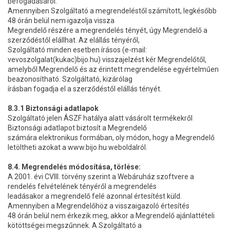
befogadásáról.
Amennyiben Szolgáltató a megrendeléstől számított, legkésőbb
48 órán belül nem igazolja vissza
Megrendelő részére a megrendelés tényét, úgy Megrendelő a
szerződéstől elállhat. Az elállás tényéről,
Szolgáltató minden esetben írásos (e-mail:
vevoszolgalat(kukac)bijo.hu) visszajelzést kér Megrendelőtől,
amelyből Megrendelő és az érintett megrendelése egyértelműen
beazonosítható. Szolgáltató, kizárólag
írásban fogadja el a szerződéstől elállás tényét.
8.3.1 Biztonsági adatlapok
Szolgáltató jelen ÁSZF hatálya alatt vásárolt termékekről
Biztonsági adatlapot biztosít a Megrendelő
számára elektronikus formában, oly módon, hogy a Megrendelő
letöltheti azokat a www.bijo.hu weboldalról.
8.4. Megrendelés módosítása, törlése:
A 2001. évi CVIII. törvény szerint a Webáruház szoftvere a
rendelés felvételének tényéről a megrendelés
leadásakor a megrendelő felé azonnal értesítést küld.
Amennyiben a Megrendelőhöz a visszaigazoló értesítés
48 órán belül nem érkezik meg, akkor a Megrendelő ajánlattételi
kötöttségei megszűnnek. A Szolgáltató a