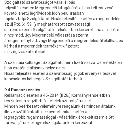
Szolgáltató szavatosságot vállal. Hibás
teljesítés esetén Megrendelő kifogásáról a hiba felfedezését
követő lehető legrövidebb időn belül írásban
tájékoztatja Szolgáltatót. Hibás teljesítés esetén a megrendelést
az új Ptk. 6:159. § meghatározott szavatossági
sorrend szerint Szolgáltató: - elsősorban kicseréli - ha a cserére
nincs mód, úgy Megrendelő választása szerint
árengedményt ad, vagy Megrendelő a megrendeléstől elállhat, és
kérheti a megrendelt termékért kifizetett
összeg visszatérítését.
A szállítási költséget Szolgáltató nem fizeti vissza. Jelentéktelen
hiba esetén elállásnak helye nincs.
Hibás teljesítés esetén a szavatossági jogok érvényesítésével
kapcsolatos költségek Szolgáltatót terhelik.
9.4 Panaszkezelés
Reklamáció esetén a 45/2014 (II.26.) Kormányrendeletben
részletesen rögzített feltételek szerint járunk el.
Minden beérkezett véleményre reagálunk és minden általunk,
illetve szállítóink által elkövetett hiba esetén a
legnagyobb rugalmassággal - vásárlóink érdekeit szem előtt
tartva - járunk el ügyfélszolgálatunkon keresztül.