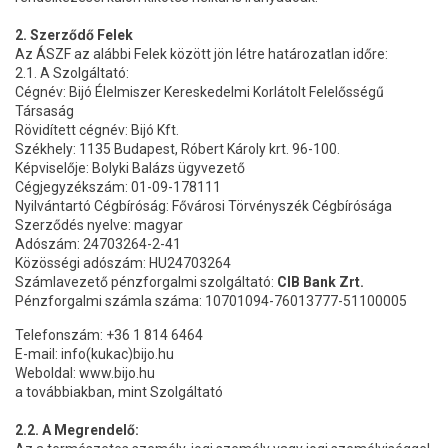
2. Szerződő Felek
Az ÁSZF az alábbi Felek között jön létre határozatlan időre:
2.1. A Szolgáltató:
Cégnév: Bijó Élelmiszer Kereskedelmi Korlátolt Felelősségű
Társaság
Rövidített cégnév: Bijó Kft.
Székhely: 1135 Budapest, Róbert Károly krt. 96-100.
Képviselője: Bolyki Balázs ügyvezető
Cégjegyzékszám: 01-09-178111
Nyilvántartó Cégbíróság: Fővárosi Törvényszék Cégbírósága
Szerződés nyelve: magyar
Adószám: 24703264-2-41
Közösségi adószám: HU24703264
Számlavezető pénzforgalmi szolgáltató:
CIB Bank Zrt.
Pénzforgalmi számla száma: 10701094-76013777-51100005
Telefonszám: +36 1 814 6464
E-mail: info(kukac)bijo.hu
Weboldal: www.bijo.hu
a továbbiakban, mint Szolgáltató
2.2. A Megrendelő: