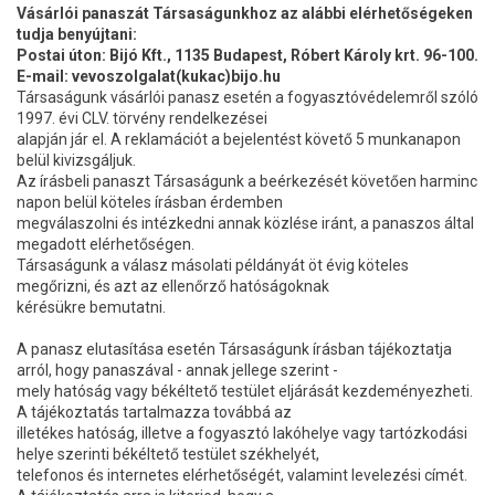
Vásárlói panaszát Társaságunkhoz az alábbi elérhetőségeken
tudja benyújtani:
Postai úton: Bijó Kft., 1135 Budapest, Róbert Károly krt. 96-100.
E-mail: vevoszolgalat(kukac)bijo.hu
Társaságunk vásárlói panasz esetén a fogyasztóvédelemről szóló
1997. évi CLV. törvény rendelkezései
alapján jár el. A reklamációt a bejelentést követő 5 munkanapon
belül kivizsgáljuk.
Az írásbeli panaszt Társaságunk a beérkezését követően harminc
napon belül köteles írásban érdemben
megválaszolni és intézkedni annak közlése iránt, a panaszos által
megadott elérhetőségen.
Társaságunk a válasz másolati példányát öt évig köteles
megőrizni, és azt az ellenőrző hatóságoknak
kérésükre bemutatni.
A panasz elutasítása esetén Társaságunk írásban tájékoztatja
arról, hogy panaszával - annak jellege szerint -
mely hatóság vagy békéltető testület eljárását kezdeményezheti.
A tájékoztatás tartalmazza továbbá az
illetékes hatóság, illetve a fogyasztó lakóhelye vagy tartózkodási
helye szerinti békéltető testület székhelyét,
telefonos és internetes elérhetőségét, valamint levelezési címét.