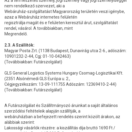
Az a természetes személy, jogi személy vagy jogi személyiséggel
nem rendelkező szervezet, aki a
Webáruház-szolgáltatást Magyarország területén veszi igénybe,
azaz a Webáruház internetes felületén
regisztrálja magát és e felületen keresztül árut, szolgáltatást
rendel, vásárol. A továbbiakban, mint
Megrendelő.
2.3. A Szállítók:
Magyar Posta Zrt. (1138 Budapest, Dunavirág utca 2-6., adószám:
10901232-2-44, Cgj: 01-10-042463)
(Továbbiakban: Futárszolgálat)
GLS General Logistics Systems Hungary Csomag-Logisztikai Kft.
(2351 Alsónémedi GLS Európa u. 2.,
Cégjegyzékszám: 13-09-111755 Adószám: 12369410-2-44)
(Továbbiakban: Futárszolgálat)
A Futárszolgálat és Szállítmányozó áruinkat a saját általános
szerződési feltételeik alapján szállítják, a
webáruházban a befejezett rendelés szerint közölt árakon, az
alábbiak szerint:
Lakossági vásárlók részére: a kiszállítás díja bruttó 1690 Ft /