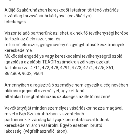
A Bijó Szakáruházban kereskedői listaáron történő vásárlás
kizárólag törzsvásárlói kártyával (vevőkártya)
lehetséges.
Viszonteladó partnerünk az lehet, akinek fő tevékenységi körébe
tartozik az élelmiszer, bio- és
reformélelmiszer, gyógynövény és gyógyhatású készítmények
kereskedelme.
Működési engedélye vagy kereskedelmi tevékenységről szóló
igazolása az alábbi TEÁOR számokra szól vagy azokat
tartalmazza: 4711, 472, 478, 4791, 4773, 4774, 4775, 861,
862,869, 9602, 9604.
Amennyiben a regisztráló személye nem egyezik a cég nevében
aláírásra jogosult személlyel, úgy két tanú
által aláírt meghatalmazás szükséges az illető részére!
Vevőkártyáját minden személyes vásárláskor hozza magával,
mivel a Bijó Szakáruházban, viszonteladó
partnereink, kizárólag kártyájuk bemutatásával tudnak
kereskedelmi áron vásárolni. Egyéb esetben, bruttó
lakossági (végfelhasználói áron).