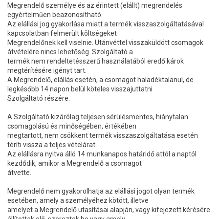
Megrendelő személye és az érintett (elállt) megrendelés
egyértelműen beazonosítható.
Az elállási jog gyakorlása miatt a termék visszaszolgáltatásával
kapcsolatban felmerült költségeket
Megrendelőnek kell viselnie. Utánvéttel visszaküldött csomagok
átvételére nincs lehetőség. Szolgáltató a
termék nem rendeltetésszerű használatából eredő károk
megtérítésére igényt tart.
A Megrendelő, elállás esetén, a csomagot haladéktalanul, de
legkésőbb 14 napon belül köteles visszajuttatni
Szolgáltató részére.
A Szolgáltató kizárólag teljesen sérülésmentes, hiánytalan
csomagolású és minőségében, értékében
megtartott, nem csökkent termék visszaszolgáltatása esetén
téríti vissza a teljes vételárat.
Az elállásra nyitva álló 14 munkanapos határidő attól a naptól
kezdődik, amikor a Megrendelő a csomagot
átvette.
Megrendelő nem gyakorolhatja az elállási jogot olyan termék
esetében, amely a személyéhez kötött, illetve
amelyet a Megrendelő utasításai alapján, vagy kifejezett kérésére