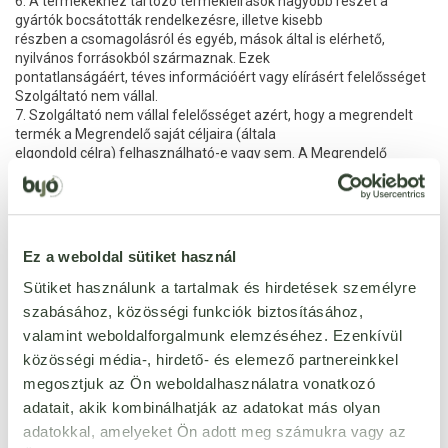
6. A termékekhez tartozó termékleírások nagyobb részét a
gyártók bocsátották rendelkezésre, illetve kisebb
részben a csomagolásról és egyéb, mások által is elérhető,
nyilvános forrásokból származnak. Ezek
pontatlanságáért, téves információért vagy elírásért felelősséget
Szolgáltató nem vállal.
7. Szolgáltató nem vállal felelősséget azért, hogy a megrendelt
termék a Megrendelő saját céljaira (általa
elgondold célra) felhasználható-e vagy sem. A Megrendelő
kötelessége megvizsgálni azt, hogy a termék a
saját felhasználási céljainak megfelel-e vagy sem.
8. Szolgáltató fenntartja a jogot a már visszaigazolt
megrendelések visszautasítására részben, vagy teljes
egészben, indoklás nélkül. Ebben az esetben Megrendelő elállhat
Ez a weboldal sütiket használ
a szerződéstől.
9. Át nem vett, visszaküldött csomagok esetén a visszaszállítás
Sütiket használunk a tartalmak és hirdetések személyre
díja a Megrendelőt terheli, kivéve, ha a
szabásához, közösségi funkciók biztosításához,
Szolgáltató előzetesen vállalta a szállítás költségét. Szolgáltató a
valamint weboldalforgalmunk elemzéséhez. Ezenkívül
csomag újraküldését kizárólag a csomag ellenértékének előre
közösségi média-, hirdető- és elemező partnereinkkel
történő átutalása esetén indítja el! Előre történő utalás, kizárólag
előre egyeztetve (e-mail: vevoszolgalat(kukac)bijo.hu) lehetséges.
megosztjuk az Ön weboldalhasználatra vonatkozó
adatait, akik kombinálhatják az adatokat más olyan
7.5 A termékek feletti tulajdonjog átszállása
adatokkal, amelyeket Ön adott meg számukra vagy az
A termékek feletti tulajdonjog a termék átvételekor száll át a