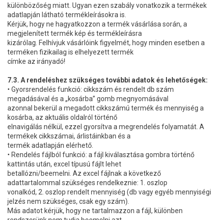
különbözőség miatt. Ugyan ezen szabály vonatkozik a termékek
adatlapján látható termékleírásokra is.
Kérjük, hogy ne hagyatkozzon a termék vásárlása során, a
megjelenített termék kép és termékleírásra
kizárólag. Felhívjuk vásárlóink figyelmét, hogy minden esetben a
terméken fizikailag is elhelyezett termék
címke az irányadó!
7.3. A rendeléshez szükséges további adatok és lehetőségek:
• Gyorsrendelés funkció: cikkszám és rendelt db szám
megadásával és a „kosárba” gomb megnyomásával
azonnal bekerül a megadott cikkszámú termék és mennyiség a
kosárba, az aktuális oldalról történő
elnavigálás nélkül, ezzel gyorsítva a megrendelés folyamatát. A
termékek cikkszámai, árlistáinkban és a
termék adatlapján elérhető.
• Rendelés fájlból funkció: a fájl kiválasztása gombra történő
kattintás után, excel típusú fájlt lehet
betallózni/beemelni. Az excel fájlnak a következő
adattartalommal szükséges rendelkeznie: 1. oszlop
vonalkód, 2. oszlop rendelt mennyiség (db vagy egyéb mennyiségi
jelzés nem szükséges, csak egy szám).
Más adatot kérjük, hogy ne tartalmazzon a fájl, különben