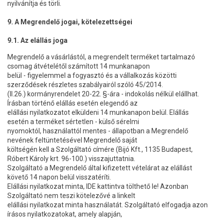
nyilvánítja és törli.
9. A Megrendelő jogai, kötelezettségei
9.1. Az elállás joga
Megrendelő a vásárlástól, a megrendelt terméket tartalmazó
csomag átvételétől számított 14 munkanapon
belül - figyelemmel a fogyasztó és a vállalkozás közötti
szerződések részletes szabályairól szóló 45/2014.
(II.26.) kormányrendelet 20-22. §-ára - indokolás nélkül elállhat.
Írásban történő elállás esetén elegendő az
elállási nyilatkozatot elküldeni 14 munkanapon belül. Elállás
esetén a terméket sértetlen - külső sérelmi
nyomoktól, használattól mentes - állapotban a Megrendelő
nevének feltüntetésével Megrendelő saját
költségén kell a Szolgáltató címére (Bijó Kft., 1135 Budapest,
Róbert Károly krt. 96-100.) visszajuttatnia.
Szolgáltató a Megrendelő által kifizetett vételárat az elállást
követő 14 napon belül visszatéríti.
Elállási nyilatkozat minta, IDE kattintva tölthető le! Azonban
Szolgáltató nem teszi kötelezővé a linkelt
elállási nyilatkozat minta használatát. Szolgáltató elfogadja azon
írásos nyilatkozatokat, amely alapján,