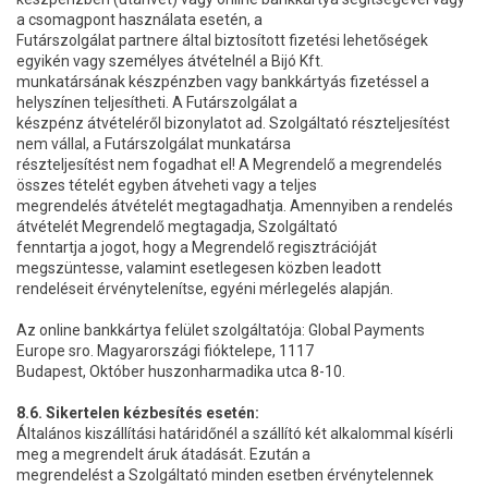
a csomagpont használata esetén, a
Futárszolgálat partnere által biztosított fizetési lehetőségek
egyikén vagy személyes átvételnél a Bijó Kft.
munkatársának készpénzben vagy bankkártyás fizetéssel a
helyszínen teljesítheti. A Futárszolgálat a
készpénz átvételéről bizonylatot ad. Szolgáltató részteljesítést
nem vállal, a Futárszolgálat munkatársa
részteljesítést nem fogadhat el! A Megrendelő a megrendelés
összes tételét egyben átveheti vagy a teljes
megrendelés átvételét megtagadhatja. Amennyiben a rendelés
átvételét Megrendelő megtagadja, Szolgáltató
fenntartja a jogot, hogy a Megrendelő regisztrációját
megszüntesse, valamint esetlegesen közben leadott
rendeléseit érvénytelenítse, egyéni mérlegelés alapján.
Az online bankkártya felület szolgáltatója: Global Payments
Europe sro. Magyarországi fióktelepe, 1117
Budapest, Október huszonharmadika utca 8-10.
8.6. Sikertelen kézbesítés esetén:
Általános kiszállítási határidőnél a szállító két alkalommal kísérli
meg a megrendelt áruk átadását. Ezután a
megrendelést a Szolgáltató minden esetben érvénytelennek