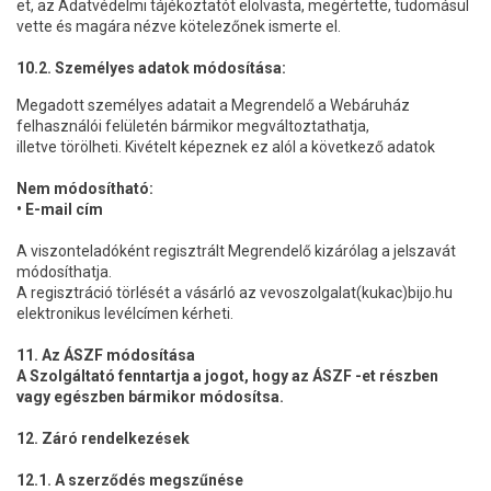
et, az Adatvédelmi tájékoztatót elolvasta, megértette, tudomásul
vette és magára nézve kötelezőnek ismerte el.
10.2. Személyes adatok módosítása:
Megadott személyes adatait a Megrendelő a Webáruház
felhasználói felületén bármikor megváltoztathatja,
illetve törölheti. Kivételt képeznek ez alól a következő adatok
Nem módosítható:
• E-mail cím
A viszonteladóként regisztrált Megrendelő kizárólag a jelszavát
módosíthatja.
A regisztráció törlését a vásárló az vevoszolgalat(kukac)bijo.hu
elektronikus levélcímen kérheti.
11. Az ÁSZF módosítása
A Szolgáltató fenntartja a jogot, hogy az ÁSZF -et részben
vagy egészben bármikor módosítsa.
12. Záró rendelkezések
12.1. A szerződés megszűnése