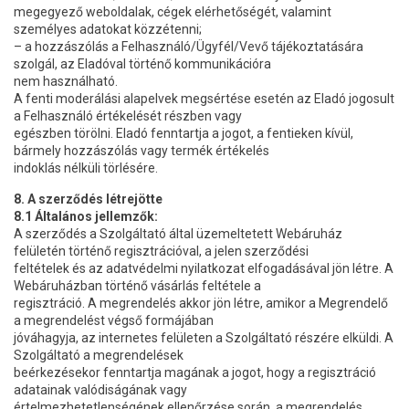
megegyező weboldalak, cégek elérhetőségét, valamint
személyes adatokat közzétenni;
– a hozzászólás a Felhasználó/Ügyfél/Vevő tájékoztatására
szolgál, az Eladóval történő kommunikációra
nem használható.
A fenti moderálási alapelvek megsértése esetén az Eladó jogosult
a Felhasználó értékelését részben vagy
egészben törölni. Eladó fenntartja a jogot, a fentieken kívül,
bármely hozzászólás vagy termék értékelés
indoklás nélküli törlésére.
8. A szerződés létrejötte
8.1 Általános jellemzők:
A szerződés a Szolgáltató által üzemeltetett Webáruház
felületén történő regisztrációval, a jelen szerződési
feltételek és az adatvédelmi nyilatkozat elfogadásával jön létre. A
Webáruházban történő vásárlás feltétele a
regisztráció. A megrendelés akkor jön létre, amikor a Megrendelő
a megrendelést végső formájában
jóváhagyja, az internetes felületen a Szolgáltató részére elküldi. A
Szolgáltató a megrendelések
beérkezésekor fenntartja magának a jogot, hogy a regisztráció
adatainak valódiságának vagy
értelmezhetetlenségének ellenőrzése során, a megrendelés