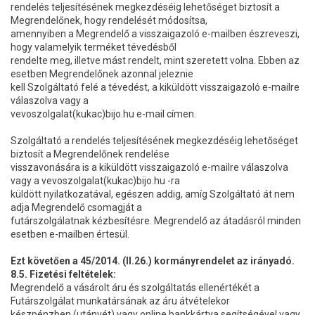
rendelés teljesítésének megkezdéséig lehetőséget biztosít a
Megrendelőnek, hogy rendelését módosítsa,
amennyiben a Megrendelő a visszaigazoló e-mailben észreveszi,
hogy valamelyik terméket tévedésből
rendelte meg, illetve mást rendelt, mint szeretett volna. Ebben az
esetben Megrendelőnek azonnal jeleznie
kell Szolgáltató felé a tévedést, a kiküldött visszaigazoló e-mailre
válaszolva vagy a
vevoszolgalat(kukac)bijo.hu e-mail címen.
Szolgáltató a rendelés teljesítésének megkezdéséig lehetőséget
biztosít a Megrendelőnek rendelése
visszavonására is a kiküldött visszaigazoló e-mailre válaszolva
vagy a vevoszolgalat(kukac)bijo.hu -ra
küldött nyilatkozatával, egészen addig, amíg Szolgáltató át nem
adja Megrendelő csomagját a
futárszolgálatnak kézbesítésre. Megrendelő az átadásról minden
esetben e-mailben értesül.
Ezt követően a 45/2014. (II.26.) kormányrendelet az irányadó.
8.5. Fizetési feltételek:
Megrendelő a vásárolt áru és szolgáltatás ellenértékét a
Futárszolgálat munkatársának az áru átvételekor
készpénzben (utánvét) vagy online bankkártya segítségével vagy