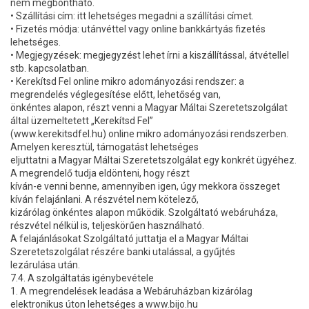
nem megbontható.
• Szállítási cím: itt lehetséges megadni a szállítási címet.
• Fizetés módja: utánvéttel vagy online bankkártyás fizetés
lehetséges.
• Megjegyzések: megjegyzést lehet írni a kiszállítással, átvétellel
stb. kapcsolatban.
• Kerekítsd Fel online mikro adományozási rendszer: a
megrendelés véglegesítése előtt, lehetőség van,
önkéntes alapon, részt venni a Magyar Máltai Szeretetszolgálat
által üzemeltetett „Kerekítsd Fel”
(www.kerekitsdfel.hu) online mikro adományozási rendszerben.
Amelyen keresztül, támogatást lehetséges
eljuttatni a Magyar Máltai Szeretetszolgálat egy konkrét ügyéhez.
A megrendelő tudja eldönteni, hogy részt
kíván-e venni benne, amennyiben igen, úgy mekkora összeget
kíván felajánlani. A részvétel nem kötelező,
kizárólag önkéntes alapon működik. Szolgáltató webáruháza,
részvétel nélkül is, teljeskörűen használható.
A felajánlásokat Szolgáltató juttatja el a Magyar Máltai
Szeretetszolgálat részére banki utalással, a gyűjtés
lezárulása után.
7.4. A szolgáltatás igénybevétele
1. A megrendelések leadása a Webáruházban kizárólag
elektronikus úton lehetséges a www.bijo.hu