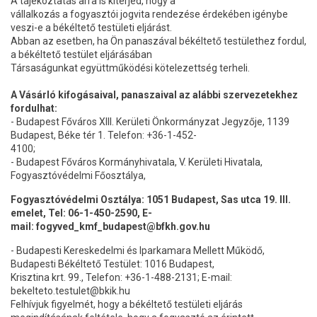
A tájékoztatás arra is kiterjed, hogy a
vállalkozás a fogyasztói jogvita rendezése érdekében igénybe
veszi-e a békéltető testületi eljárást.
Abban az esetben, ha Ön panaszával békéltető testülethez fordul,
a békéltető testület eljárásában
Társaságunkat együttműködési kötelezettség terheli.
A Vásárló kifogásaival, panaszaival az alábbi szervezetekhez
fordulhat:
- Budapest Főváros XIII. Kerületi Önkormányzat Jegyzője, 1139
Budapest, Béke tér 1. Telefon: +36-1-452-
4100;
- Budapest Főváros Kormányhivatala, V. Kerületi Hivatala,
Fogyasztóvédelmi Főosztálya,
Fogyasztóvédelmi Osztálya: 1051 Budapest, Sas utca 19. III.
emelet, Tel: 06-1-450-2590, E-
mail: fogyved_kmf_budapest@bfkh.gov.hu
- Budapesti Kereskedelmi és Iparkamara Mellett Működő,
Budapesti Békéltető Testület: 1016 Budapest,
Krisztina krt. 99., Telefon: +36-1-488-2131; E-mail:
bekelteto.testulet@bkik.hu
Felhívjuk figyelmét, hogy a békéltető testületi eljárás