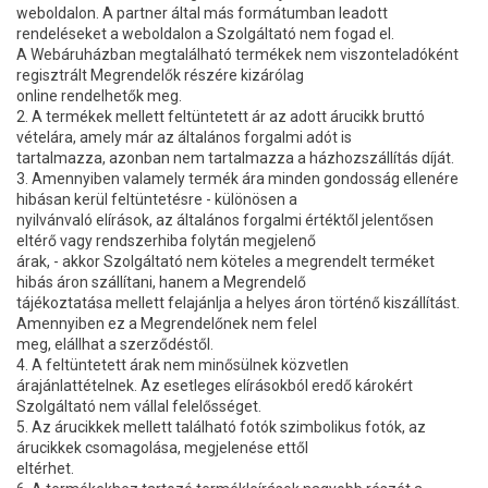
weboldalon. A partner által más formátumban leadott
rendeléseket a weboldalon a Szolgáltató nem fogad el.
A Webáruházban megtalálható termékek nem viszonteladóként
regisztrált Megrendelők részére kizárólag
online rendelhetők meg.
2. A termékek mellett feltüntetett ár az adott árucikk bruttó
vételára, amely már az általános forgalmi adót is
tartalmazza, azonban nem tartalmazza a házhozszállítás díját.
3. Amennyiben valamely termék ára minden gondosság ellenére
hibásan kerül feltüntetésre - különösen a
nyilvánvaló elírások, az általános forgalmi értéktől jelentősen
eltérő vagy rendszerhiba folytán megjelenő
árak, - akkor Szolgáltató nem köteles a megrendelt terméket
hibás áron szállítani, hanem a Megrendelő
tájékoztatása mellett felajánlja a helyes áron történő kiszállítást.
Amennyiben ez a Megrendelőnek nem felel
meg, elállhat a szerződéstől.
4. A feltüntetett árak nem minősülnek közvetlen
árajánlattételnek. Az esetleges elírásokból eredő károkért
Szolgáltató nem vállal felelősséget.
5. Az árucikkek mellett található fotók szimbolikus fotók, az
árucikkek csomagolása, megjelenése ettől
eltérhet.