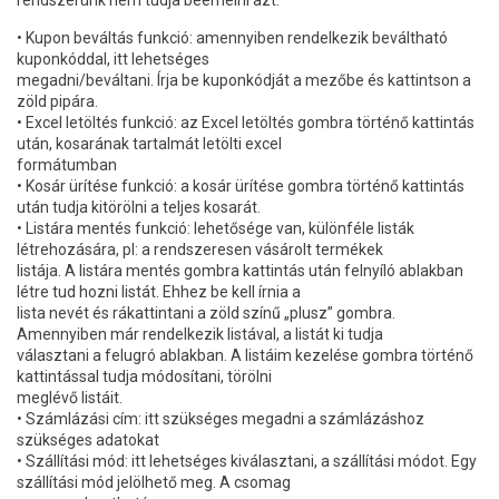
rendszerünk nem tudja beemelni azt.
• Kupon beváltás funkció: amennyiben rendelkezik beváltható
kuponkóddal, itt lehetséges
megadni/beváltani. Írja be kuponkódját a mezőbe és kattintson a
zöld pipára.
• Excel letöltés funkció: az Excel letöltés gombra történő kattintás
után, kosarának tartalmát letölti excel
formátumban
• Kosár ürítése funkció: a kosár ürítése gombra történő kattintás
után tudja kitörölni a teljes kosarát.
• Listára mentés funkció: lehetősége van, különféle listák
létrehozására, pl: a rendszeresen vásárolt termékek
listája. A listára mentés gombra kattintás után felnyíló ablakban
létre tud hozni listát. Ehhez be kell írnia a
lista nevét és rákattintani a zöld színű „plusz” gombra.
Amennyiben már rendelkezik listával, a listát ki tudja
választani a felugró ablakban. A listáim kezelése gombra történő
kattintással tudja módosítani, törölni
meglévő listáit.
• Számlázási cím: itt szükséges megadni a számlázáshoz
szükséges adatokat
• Szállítási mód: itt lehetséges kiválasztani, a szállítási módot. Egy
szállítási mód jelölhető meg. A csomag