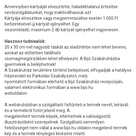
Amennyiben kártyáját elvesztette, haladéktalanul értesítse
vevőszolgálatunkat, hogy inaktiválhassuk azt.
Kártyája elvesztése vagy megsemmisülése esetén 1 000 Ft
befizetésével új kártyát igényelhet. Egy
viszonteladó, maximum 2 db kártyát igényelhet ingyenesen.
Hasznos tudnivalók:
20 x 30 cm-nél nagyobb táskát az eladótérbe nem lehet bevinni,
azokat az előtérben található
csomagmegőrzőkben lehet elhelyezni. A Bijó Szakáruházba
gyermekek is beléphetnek!
A Szakáruház területére történő belépéssel, elfogadják a hatályos
Házirendet és Parkolási Szabályzatot, mely
nyomtatott formában elérhető a Bijó Szakáruház recepcióján,
valamint elektronikus formában a www.bijo.hu
weboldalon.
A webáruházban a szolgáltató feltűnteti a termék nevét, leírását
és a termékről fotót jelenít meg. A
megjelenített termék képek, eltérhetnek a valóságostól,
illusztrációként szerepelnek. Szolgáltató semmilyen
felelősséget nem vállal a www.bijo.hu oldalon megjelenő termék
kép és a termék tényleges kinézete miatti