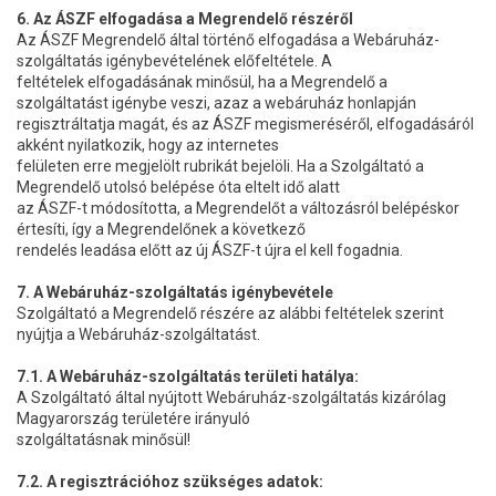
6. Az ÁSZF elfogadása a Megrendelő részéről
Az ÁSZF Megrendelő által történő elfogadása a Webáruház-
szolgáltatás igénybevételének előfeltétele. A
feltételek elfogadásának minősül, ha a Megrendelő a
szolgáltatást igénybe veszi, azaz a webáruház honlapján
regisztráltatja magát, és az ÁSZF megismeréséről, elfogadásáról
akként nyilatkozik, hogy az internetes
felületen erre megjelölt rubrikát bejelöli. Ha a Szolgáltató a
Megrendelő utolsó belépése óta eltelt idő alatt
az ÁSZF-t módosította, a Megrendelőt a változásról belépéskor
értesíti, így a Megrendelőnek a következő
rendelés leadása előtt az új ÁSZF-t újra el kell fogadnia.
7. A Webáruház-szolgáltatás igénybevétele
Szolgáltató a Megrendelő részére az alábbi feltételek szerint
nyújtja a Webáruház-szolgáltatást.
7.1. A Webáruház-szolgáltatás területi hatálya:
A Szolgáltató által nyújtott Webáruház-szolgáltatás kizárólag
Magyarország területére irányuló
szolgáltatásnak minősül!
7.2. A regisztrációhoz szükséges adatok: