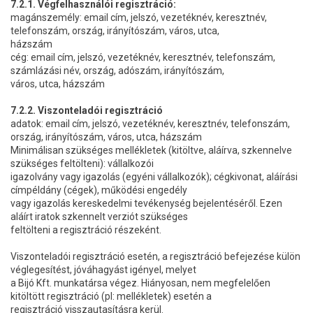
7.2.1. Végfelhasználói regisztráció:
magánszemély: email cím, jelszó, vezetéknév, keresztnév,
telefonszám, ország, irányítószám, város, utca,
házszám
cég: email cím, jelszó, vezetéknév, keresztnév, telefonszám,
számlázási név, ország, adószám, irányítószám,
város, utca, házszám
7.2.2. Viszonteladói regisztráció
adatok: email cím, jelszó, vezetéknév, keresztnév, telefonszám,
ország, irányítószám, város, utca, házszám
Minimálisan szükséges mellékletek (kitöltve, aláírva, szkennelve
szükséges feltölteni): vállalkozói
igazolvány vagy igazolás (egyéni vállalkozók); cégkivonat, aláírási
címpéldány (cégek), működési engedély
vagy igazolás kereskedelmi tevékenység bejelentéséről. Ezen
aláírt iratok szkennelt verziót szükséges
feltölteni a regisztráció részeként.
Viszonteladói regisztráció esetén, a regisztráció befejezése külön
véglegesítést, jóváhagyást igényel, melyet
a Bijó Kft. munkatársa végez. Hiányosan, nem megfelelően
kitöltött regisztráció (pl: mellékletek) esetén a
regisztráció visszautasításra kerül.