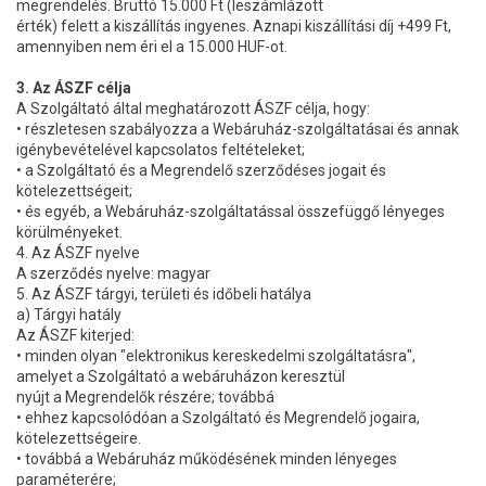
megrendelés. Bruttó 15.000 Ft (leszámlázott
érték) felett a kiszállítás ingyenes. Aznapi kiszállítási díj +499 Ft,
amennyiben nem éri el a 15.000 HUF-ot.
3. Az ÁSZF célja
A Szolgáltató által meghatározott ÁSZF célja, hogy:
• részletesen szabályozza a Webáruház-szolgáltatásai és annak
igénybevételével kapcsolatos feltételeket;
• a Szolgáltató és a Megrendelő szerződéses jogait és
kötelezettségeit;
• és egyéb, a Webáruház-szolgáltatással összefüggő lényeges
körülményeket.
4. Az ÁSZF nyelve
A szerződés nyelve: magyar
5. Az ÁSZF tárgyi, területi és időbeli hatálya
a) Tárgyi hatály
Az ÁSZF kiterjed:
• minden olyan "elektronikus kereskedelmi szolgáltatásra",
amelyet a Szolgáltató a webáruházon keresztül
nyújt a Megrendelők részére; továbbá
• ehhez kapcsolódóan a Szolgáltató és Megrendelő jogaira,
kötelezettségeire.
• továbbá a Webáruház működésének minden lényeges
paraméterére;