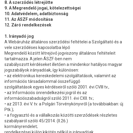
8. A szerződés létrejötte
9. A Megrendelő jogai, kötelezettségei
10. Adatvédelem, adatbiztonság
11. Az ÁSZF módosítása
12. Záró rendelkezések
1. Irányadó jog
A Webáruház általános szerződési feltételei a Szolgáltató és a
vele szerződéses kapcsolatba lépő
Megrendelő között létrejövő jogviszony általános feltételeit
tartalmazza. A jelen ÁSZF-ben nem
szabályozott kérdéseket illetően a mindenkor hatályos magyar
jogszabályok irányadóak, így különösen:
• az elektronikus kereskedelemi szolgáltatások, valamint az
információs társadalommal összefüggő
szolgáltatások egyes kérdéseiről szóló 2001. évi CVIII tv.,
• az Információs önrendelkezési jogról és az
információszabadságról szóló 2011. évi CXII. tv.;
• az 2013. évi V. tv. a Polgári Törvénykönyvről (a továbbiakban: új
Ptk.);
• a fogyasztó és a vállalkozás közötti szerződések részletes
szabályairól szóló 45/2014. (II.26.)
kormányrendelet;
rendelkezései külön kikötés nélkül is irányadóak.