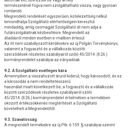
állítottak elő, szereztek be vagy amely
természeténél fogva nem szolgáltatható vissza, vagy gyorsan
romlandó.
Megrendelő rendelését egyszerűen, kötelezettség nélkül
lemondhatja Szolgáltató elérhetőségein keresztül
mindaddig, amíg csomagját Szolgáltató át nem adja a
futárszolgálatnak kézbesítésre. Megrendelő az
átadásról minden esetben e-mailben értesül.
Az itt nem szabályozott kérdésekre az új Polgári Törvénykönyv,
valamint a fogyasztó és a vállalkozás közötti
szerződések részletes szabályairól szóló 45/2014. (II.26.)
kormányrendelet szabályai az irányadóak.
9.2. A Szolgáltató esetleges kára
Amennyiben a visszahozott áruról kiderül, hogy károsodott, és ez
a károsodás a nem rendeltetésszerű
használat miatt következett be, a fogyasztó és a vállalkozás
közötti szerződések részletes szabályairól szóló
45/2014. (II.26.) kormányrendelet értelmében a termékben
okozott értékcsökkenés megtérítését a Szolgáltató
követelheti a Megrendelőtől.
9.3. Szavatosság
A megrendelt termékekre az új Ptk. 6:159. § szabályai szerint