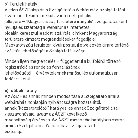
b) Területi hatály
A jelen ÁSZF alapján a Szolgáltató a Webáruház-szolgáltatást
kizárólag - tekintet nélkül az internet globális
jellegére – "Magyarország területére irányuló" szolgáltatásként
nyújtja és kizárólag a Webáruház internetes
oldalán keresztül leadott, szállítási címként Magyarország
területére címzett megrendeléseket fogadja el.
Magyarország területén kívüli postai, illetve egyéb címre történő
szállítás lehetőségét a Szolgáltató kizárja.
Minden ilyen megrendelés – függetlenül a külföldről történő
regisztráció és rendelés fennállásának
lehetőségétől – érvénytelennek minősül és automatikusan
törlésre kerül.
c) Időbeli hatály
Az ÁSZF és annak minden módosítása a Szolgáltató által a
webáruház honlapján nyilvánosságra hozatalától,
annak "közzétételétől" hatályos, és annak Szolgáltató általi
visszavonásáig, avagy az ÁSZF következő
módosításáig érvényes. Az ÁSZF mindaddig hatályban marad,
amíg a Szolgáltató a Webáruház-szolgáltatást
biztosítja.