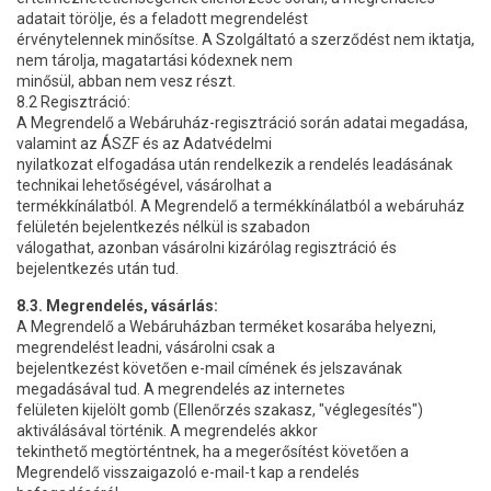
adatait törölje, és a feladott megrendelést
érvénytelennek minősítse. A Szolgáltató a szerződést nem iktatja,
nem tárolja, magatartási kódexnek nem
minősül, abban nem vesz részt.
8.2 Regisztráció:
A Megrendelő a Webáruház-regisztráció során adatai megadása,
valamint az ÁSZF és az Adatvédelmi
nyilatkozat elfogadása után rendelkezik a rendelés leadásának
technikai lehetőségével, vásárolhat a
termékkínálatból. A Megrendelő a termékkínálatból a webáruház
felületén bejelentkezés nélkül is szabadon
válogathat, azonban vásárolni kizárólag regisztráció és
bejelentkezés után tud.
8.3. Megrendelés, vásárlás:
A Megrendelő a Webáruházban terméket kosarába helyezni,
megrendelést leadni, vásárolni csak a
bejelentkezést követően e-mail címének és jelszavának
megadásával tud. A megrendelés az internetes
felületen kijelölt gomb (Ellenőrzés szakasz, "véglegesítés")
aktiválásával történik. A megrendelés akkor
tekinthető megtörténtnek, ha a megerősítést követően a
Megrendelő visszaigazoló e-mail-t kap a rendelés