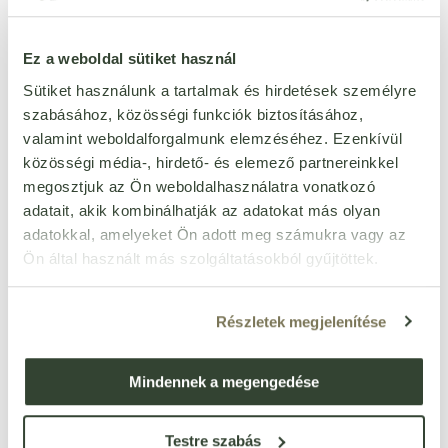
KAPSZULA 60 DB
BREAKFAST FEKETE TEA
2 638
1 539
Ft
Ft
40 G
doboz
db
Ez a weboldal sütiket használ
Sütiket használunk a tartalmak és hirdetések személyre
szabásához, közösségi funkciók biztosításához,
valamint weboldalforgalmunk elemzéséhez. Ezenkívül
közösségi média-, hirdető- és elemező partnereinkkel
megosztjuk az Ön weboldalhasználatra vonatkozó
adatait, akik kombinálhatják az adatokat más olyan
adatokkal, amelyeket Ön adott meg számukra vagy az
Ön által használt más szolgáltatásokból gyűjtöttek.
LHP PROVENCE-I
DIA-WELLNESS PRÉMIUM
MARSEILLE SZAPPAN
GLUTÉNMENTES BAGETT
Részletek megjelenítése
FRUITS ROUGES (ERDEI
LISZTKEVERÉK
990
891
Ft
Ft
2 991
GYÜMÖLCSÖK) 100 G
Ft
CSÖKKENTETT
SZÉNHIDRÁTTARTALOMMAL
Mindennek a megengedése
db
db
500 G
Az árak bruttó árak!
Testre szabás