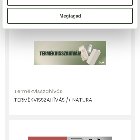
BLOG BEJEGYZÉS - BESZÉLJ ZÖLDEKET!
Megtagad
Termékvisszahívás
TERMÉKVISSZAHÍVÁS // NATURA