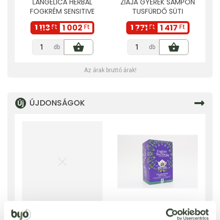
LANGELICA HERBAL
ZIAJA GYEREK SAMPON
FOGKRÉM SENSITIVE
TUSFÜRDŐ SÜTI
TEETH MATCHA 75 ML
VANÍLIAFAGYI ILLAT 400
1 113
1 002
1 771
1 417
Ft
Ft
Ft
Ft
ML
db
db
Az árak bruttó árak!
ÚJDONSÁGOK
JAVALLAT GYÖMBÉR
ENGLISH TEA SHOP BIO
ÉTREND-KIEGÉSZÍTŐ
20 KOFFEINMENTES