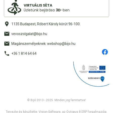
VIRTUÁLIS SÉTA
Üzletünk bejárása
3D
-ben
1135 Budapest, Róbert Károly körút 96-100.
vevoszolgalat@bijo.hu
Magánszemélyeknek: webshop@bijo.hu
+36 1 814 64 64
© Bijó 2013 - 2025. Minden jog fenntartva!
Tervezte és készítette:
Vision-Software, az Octopus 8 ERP forgalmazója
.