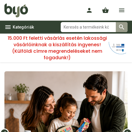
Kategóriák
15.000 Ft feletti vásárlás esetén lakossági
vásárlóinknak a kiszállítás ingyenes!
(Külföldi címre megrendeléseket nem
fogadunk!)