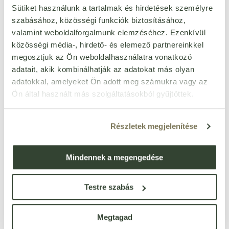
AKCIÓS ÁR
Sütiket használunk a tartalmak és hirdetések személyre
Egységár:
18 600 Ft/kg
szabásához, közösségi funkciók biztosításához,
készleten
2 907
Ft
valamint weboldalforgalmunk elemzéséhez. Ezenkívül
2 325
Ft
db
közösségi média-, hirdető- és elemező partnereinkkel
megosztjuk az Ön weboldalhasználatra vonatkozó
adatait, akik kombinálhatják az adatokat más olyan
Herbafulvo essencia
adatokkal, amelyeket Ön adott meg számukra vagy az
étrend-kiegészítő
Cikkszám: 94909
édesítőszerrel prémium
Ön által használt más szolgáltatásokból gyűjtöttek.
Egységár:
11 933 Ft/l
750 ml
készleten
8 950
Ft
Részletek megjelenítése
db
Mindennek a megengedése
Herbafulvo essencia
étrend-kiegészítő
Cikkszám: 58162
édesítőszerrel 750 ml
Egységár:
10 699 Ft/l
Testre szabás
készleten
8 024
Ft
db
Megtagad