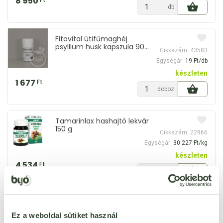
8 950
db
Fitovital útifűmaghéj
psyllium husk kapszula 90
Cikkszám: 43583
db
Egységár:
19 Ft/db
készleten
1 677
Ft
doboz
Tamarinlax hashajtó lekvár
150 g
Cikkszám: 22866
Egységár:
30 227 Ft/kg
készleten
4 534
Ft
db
BioMenü bio ashwagandha
por 125 g
Cikkszám: 51586
Ez a weboldal sütiket használ