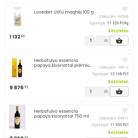
Lovediet útifű maghéj 100 g
Cikkszám: 94268
Egységár:
11 320 Ft/kg
készleten
1 132
Ft
db
Herbafulvo essencia
papaya kivonattal prémium
Cikkszám: 94910
750 ml
Egységár:
13 168 Ft/l
készleten
9 876
Ft
db
Herbafulvo essencia
papaya kivonattal 750 ml
Cikkszám: 84511
Egységár:
11 933 Ft/l
készleten
Ft