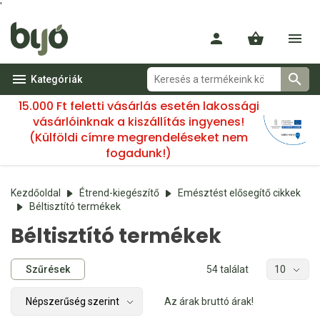
'
Kategóriák
15.000 Ft feletti vásárlás esetén lakossági
vásárlóinknak a kiszállítás ingyenes!
(Külföldi címre megrendeléseket nem
fogadunk!)
Kezdőoldal
Étrend-kiegészítő
Emésztést elősegítő cikkek
Béltisztító termékek
Béltisztító termékek
Szűrések
54 találat
Az árak bruttó árak!