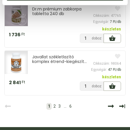
Dr.m prémium zabkorpa
tabletta 240 db
Cikkszám: 47765
Egységár:
7 Ft/db
készleten
1 736
Ft
doboz
Javallat székletlazító
komplex étrend-kiegészítő
Cikkszám: 98064
kapszula 60 db
Egységár:
47 Ft/db
készleten
2 841
Ft
doboz
1
2
3
...
6