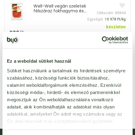
Well-Well vegán szeletek
félszáraz fokhagyma és
Cikkszám: 88844
kömény 90 g
Egységár:
10 978 Ft/kg
készleten
988
Ft
Csak személyesen,
üzletünkben vásárolható
Well-Well vegán szeletek
mild klasszikus
Ez a weboldal sütiket használ
Cikkszám: 90706
borsófehérjés 100 g
Egységár:
9 260 Ft/kg
Sütiket használunk a tartalmak és hirdetések személyre
késik
szabásához, közösségi funkciók biztosításához,
926
Ft
Csak személyesen,
valamint weboldalforgalmunk elemzéséhez. Ezenkívül
üzletünkben vásárolható
közösségi média-, hirdető- és elemező partnereinkkel
megosztjuk az Ön weboldalhasználatra vonatkozó
adatait, akik kombinálhatják az adatokat más olyan
adatokkal, amelyeket Ön adott meg számukra vagy az
Ön által használt más szolgáltatásokból gyűjtöttek.