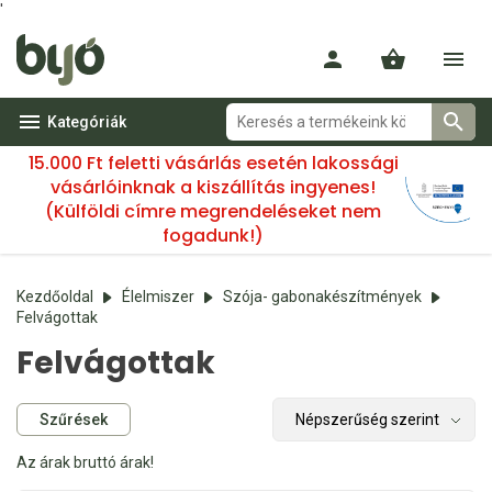
'
Kategóriák
15.000 Ft feletti vásárlás esetén lakossági
vásárlóinknak a kiszállítás ingyenes!
(Külföldi címre megrendeléseket nem
fogadunk!)
Kezdőoldal
Élelmiszer
Szója- gabonakészítmények
Felvágottak
Felvágottak
Szűrések
Az árak bruttó árak!