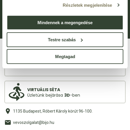
Hírlevél feliratkozás
Újdonságok
Részletek megjelenítése
Általános Szerződési Feltételek (ÁSZF)
Adatvédelem
Adatkezelési kérelem
Panaszkezelési Tájékoztató
Mindennek a megengedése
Bejelentővédelem
Fogyasztói elállás
Testre szabás
Megtagad
VIRTUÁLIS SÉTA
Üzletünk bejárása
3D
-ben
1135 Budapest, Róbert Károly körút 96-100.
vevoszolgalat@bijo.hu