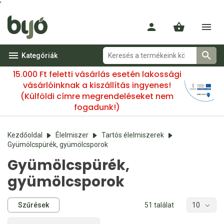
'
Kategóriák
15.000 Ft feletti vásárlás esetén lakossági
vásárlóinknak a kiszállítás ingyenes!
(Külföldi címre megrendeléseket nem
fogadunk!)
Kezdőoldal
Élelmiszer
Tartós élelmiszerek
Gyümölcspürék, gyümölcsporok
Gyümölcspürék,
gyümölcsporok
Szűrések
51 találat