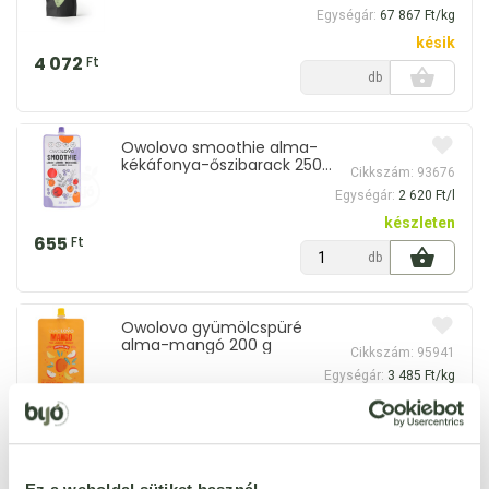
Egységár:
67 867 Ft/kg
késik
4 072
Ft
db
Owolovo smoothie alma-
kékáfonya-őszibarack 250
Cikkszám: 93676
ml
Egységár:
2 620 Ft/l
készleten
655
Ft
db
Owolovo gyümölcspüré
alma-mangó 200 g
Cikkszám: 95941
Egységár:
3 485 Ft/kg
készleten
697
Ft
db