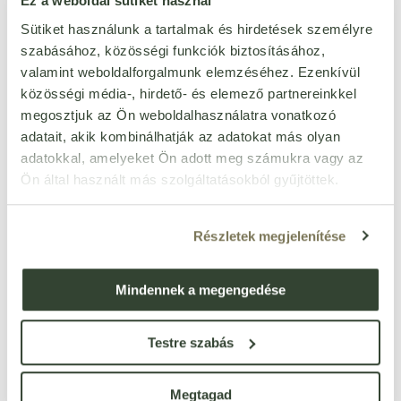
Ez a weboldal sütiket használ
Owolovo gyümölcspüré
alma-kék áfonya 200 g
Sütiket használunk a tartalmak és hirdetések személyre
Cikkszám: 95934
szabásához, közösségi funkciók biztosításához,
Egységár:
3 275 Ft/kg
valamint weboldalforgalmunk elemzéséhez. Ezenkívül
készleten
655
Ft
közösségi média-, hirdető- és elemező partnereinkkel
db
megosztjuk az Ön weboldalhasználatra vonatkozó
adatait, akik kombinálhatják az adatokat más olyan
adatokkal, amelyeket Ön adott meg számukra vagy az
Owolovo smoothie alma-
kékáfonya-cékla 250 ml
Ön által használt más szolgáltatásokból gyűjtöttek.
Cikkszám: 93675
Egységár:
2 620 Ft/l
készleten
Részletek megjelenítése
655
Ft
db
Mindennek a megengedése
Nutriqa organic matcha
tea por 60 g
Cikkszám: 91371
Testre szabás
Egységár:
56 067 Ft/kg
készleten
3 364
Ft
Megtagad