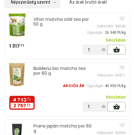
Az árak bruttó árak!
Vifon matcha zöld tea por
50 g
Cikkszám: 98040
Egységár:
26 340 Ft/kg
készleten
1 317
Ft
db
BioMenü bio matcha tea
por 60 g
Cikkszám: 59371
AKCIÓS ÁR
Egységár:
45 950 Ft/kg
készleten
4 743
Ft
2 757
Ft
db
Prana japán matcha por 60
g
Cikkszám: 95099