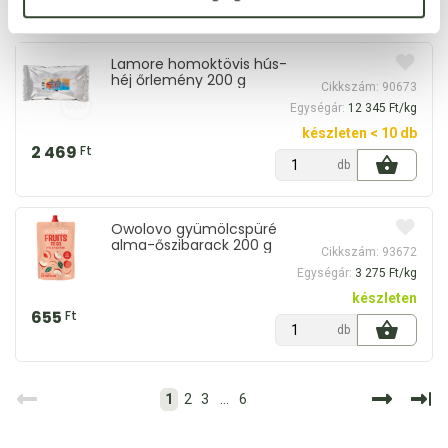
db
Lamore homoktövis hús-
héj őrlemény 200 g
Cikkszám: 90673
Egységár:
12 345 Ft/kg
készleten < 10 db
2 469
Ft
db
Owolovo gyümölcspüré
alma-őszibarack 200 g
Cikkszám: 93672
Egységár:
3 275 Ft/kg
készleten
655
Ft
db
1
2
3
...
6