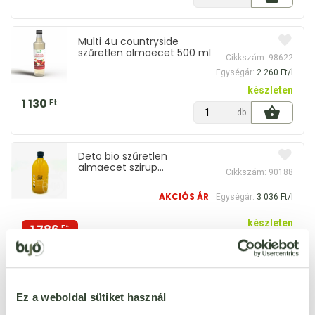
Multi 4u countryside
szűretlen almaecet 500 ml
Cikkszám: 98622
Egységár:
2 260 Ft/l
készleten
1 130
Ft
db
Deto bio szűretlen
almaecet szirup
Cikkszám: 90188
"anyaecettel" 5% 500 ml
AKCIÓS ÁR
Egységár:
3 036 Ft/l
készleten
1 786
Ft
1 518
Ft
db
Alce nero bio szűretlen
Ez a weboldal sütiket használ
almaecet 500 ml
Cikkszám: 83242