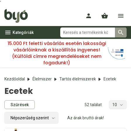
'
Kategóriák
15.000 Ft feletti vásárlás esetén lakossági
vásárlóinknak a kiszállítás ingyenes!
(Külföldi címre megrendeléseket nem
fogadunk!)
Kezdőoldal
Élelmiszer
Tartós élelmiszerek
Ecetek
Ecetek
Szűrések
52 találat
Az árak bruttó árak!