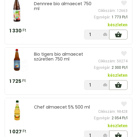
Dennree bio almaecet 750
ml
Cikkszám: 12663
Egységár:
1 773 Ft/l
készleten
1 330
Ft
db
Bio tigers bio almaecet
szűretlen 750 ml
Cikkszám: 50274
Egységár:
2 300 Ft/l
készleten
1 725
Ft
db
Chef almaecet 5% 500 ml
Cikkszám: 98428
Egységár:
2 054 Ft/l
készleten
1 027
Ft
db