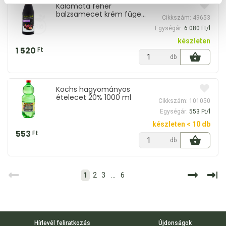
Kalamata fehér
balzsamecet krém füge
Cikkszám: 49653
250 ml
Egységár:
6 080 Ft/l
készleten
1 520
Ft
db
Kochs hagyományos
ételecet 20% 1000 ml
Cikkszám: 101050
Egységár:
553 Ft/l
készleten < 10 db
553
Ft
db
1
2
3
...
6
Hírlevél feliratkozás
Újdonságok