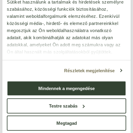
Sütiket használunk a tartalmak és hirdetések személyre
Egységár:
3 872 Ft/l
szabásához, közösségi funkciók biztosításához,
készleten
1 936
Ft
valamint weboldalforgalmunk elemzéséhez. Ezenkívül
db
közösségi média-, hirdető- és elemező partnereinkkel
megosztjuk az Ön weboldalhasználatra vonatkozó
adatait, akik kombinálhatják az adatokat más olyan
Chef bio almaecet 5% 500
ml
adatokkal, amelyeket Ön adott meg számukra vagy az
Cikkszám: 98429
Ön által használt más szolgáltatásokból gyűjtöttek.
Egységár:
2 404 Ft/l
készleten
1 202
Ft
db
Részletek megjelenítése
Mindennek a megengedése
Kochs almaecet 1000 ml
Cikkszám: 101051
Egységár:
905 Ft/l
Testre szabás
készleten
905
Ft
db
Megtagad