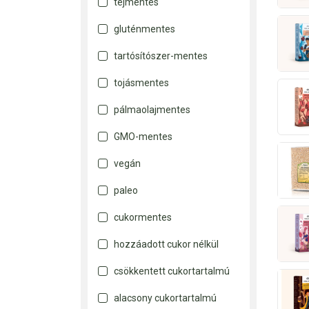
tejmentes
Fit
gluténmentes
Greenmark
tartósítószer-mentes
Hesters Life
Interherb
tojásmentes
Its us
pálmaolajmentes
Leckers
Magcentrum
GMO-mentes
Mendula
vegán
Natur tanya
paleo
Natura
Natural
cukormentes
Naturmind
hozzáadott cukor nélkül
Oligolife
Pure Platinum Power
csökkentett cukortartalmú
Rapunzel
alacsony cukortartalmú
Roobar