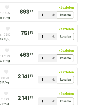
készleten
893
Ft
: 51655
db
86 Ft/kg
készleten
751
Ft
m: 17580
db
02 Ft/kg
készleten
463
Ft
: 17579
db
52 Ft/kg
készleten
2 141
Ft
: 86908
db
5 Ft/kg
készleten
2 141
Ft
: 81723
db
7 Ft/kg