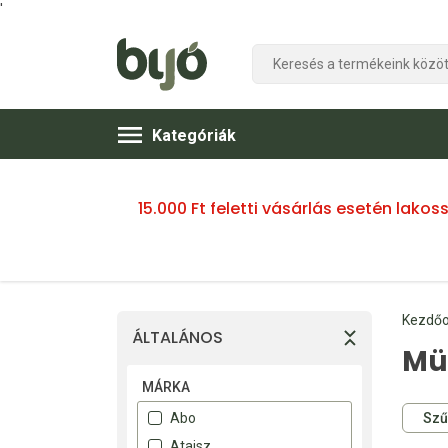
'
Kategóriák
15.000 Ft feletti vásárlás esetén lako
Kezdőo
ÁLTALÁNOS
Müz
MÁRKA
Szű
Abo
Ataisz