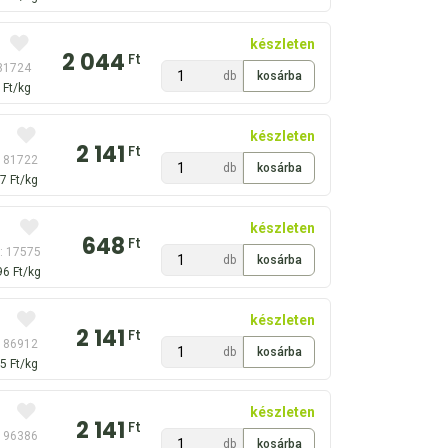
készleten
2 044
Ft
81724
db
 Ft/kg
készleten
2 141
Ft
: 81722
db
7 Ft/kg
készleten
648
Ft
: 17575
db
96 Ft/kg
készleten
2 141
Ft
: 86912
db
5 Ft/kg
készleten
2 141
Ft
: 96386
db