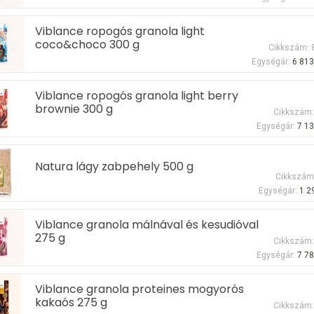
Viblance ropogós granola light
coco&choco 300 g
Cikkszám: 
Egységár:
6 813
Viblance ropogós granola light berry
brownie 300 g
Cikkszám
Egységár:
7 13
Natura lágy zabpehely 500 g
Cikkszám
Egységár:
1 2
Viblance granola málnával és kesudióval
275 g
Cikkszám
Egységár:
7 78
Viblance granola proteines mogyorós
kakaós 275 g
Cikkszám