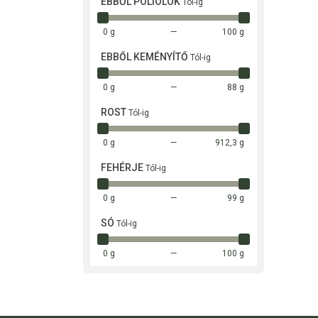
EBBŐL POLIOLOK
Tól-ig
0 g
100 g
EBBŐL KEMÉNYÍTŐ
Tól-ig
0 g
88 g
ROST
Tól-ig
0 g
912,3 g
FEHÉRJE
Tól-ig
0 g
99 g
SÓ
Tól-ig
0 g
100 g