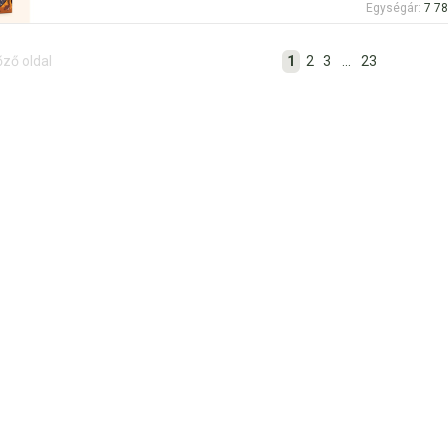
Egységár:
7 78
1
2
3
...
23
őző oldal