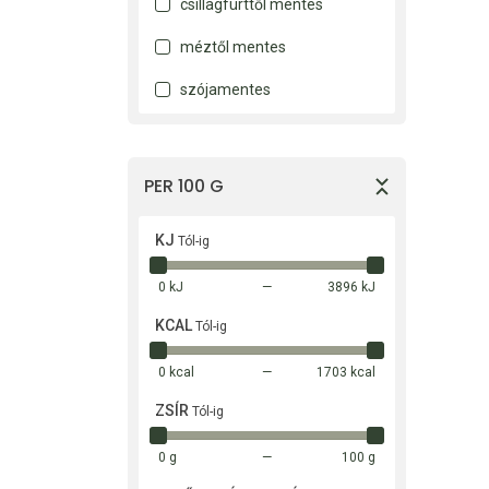
csillagfürttől mentes
méztől mentes
szójamentes
PER 100 G
KJ
Tól-ig
0 kJ
3896 kJ
KCAL
Tól-ig
0 kcal
1703 kcal
ZSÍR
Tól-ig
0 g
100 g