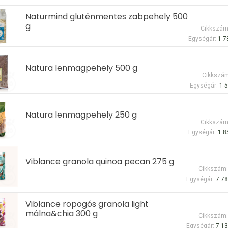
Naturmind gluténmentes zabpehely 500
g
Cikkszám
Egységár:
1 7
Natura lenmagpehely 500 g
Cikkszá
Egységár:
1 5
Natura lenmagpehely 250 g
Cikkszám
Egységár:
1 8
Viblance granola quinoa pecan 275 g
Cikkszám
Egységár:
7 78
Viblance ropogós granola light
málna&chia 300 g
Cikkszám
Egységár:
7 13