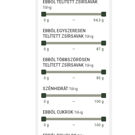
EBBŐL TELÍTETT ZSÍRSAVAK
Tól-ig
0 g
94,3 g
EBBŐL EGYSZERESEN
TELÍTETT ZSÍRSAVAK
Tól-ig
0 g
87 g
EBBŐL TÖBBSZÖRÖSEN
TELÍTETT ZSÍRSAVAK
Tól-ig
0 g
85 g
SZÉNHIDRÁT
Tól-ig
0 g
100 g
EBBŐL CUKROK
Tól-ig
0 g
100 g