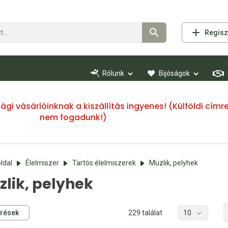
Regisz
Rólunk
Bijóságok
ssági vásárlóinknak a kiszállítás ingyenes! (Külföldi cí
nem fogadunk!)
ldal
Élelmiszer
Tartós élelmiszerek
Müzlik, pelyhek
lik, pelyhek
rések
229 találat