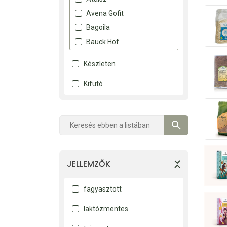
Avena Gofit
Bagoila
Bauck Hof
Benefitt
Készleten
Benlian
Kifutó
Biona
Biopont
Biorganik
Biotech
Bobo
Cerbona
JELLEMZŐK
Cornexi
Csuta
fagyasztott
Dexi
laktózmentes
Első Pesti
Éden