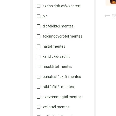
szénhidrát csökkentett
Semix
Szafi Fitt
El
bio
Szafi Free
dióféléktől mentes
Viblance
Vitalia
földimogyorótól mentes
haltól mentes
kéndioxid-szulfit
mustártól mentes
puhatestűektől mentes
rákféléktől mentes
szezámmagtól mentes
zellertől mentes