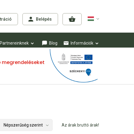
tráció
Belépés
Partnereinknek
Blog
Információk
mre megrendeléseket
Az árak bruttó árak!