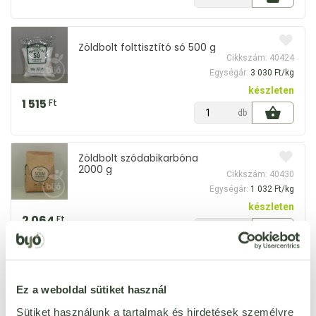
Zöldbolt folttisztító só 500 g
Cikkszám: 40424
Egységár:
3 030 Ft/kg
készleten
1 515
Ft
db
Zöldbolt szódabikarbóna
2000 g
Cikkszám: 40430
Egységár:
1 032 Ft/kg
készleten
2 064
Ft
db
Zöldbolt szódabikarbóna
500 g
Ez a weboldal sütiket használ
Cikkszám: 40431
Egységár:
1 358 Ft/kg
Sütiket használunk a tartalmak és hirdetések személyre