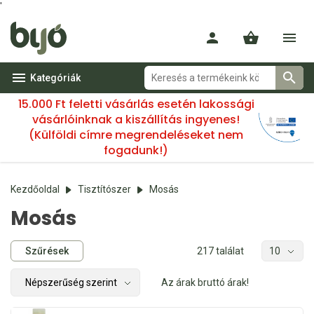
'
Kategóriák
15.000 Ft feletti vásárlás esetén lakossági
vásárlóinknak a kiszállítás ingyenes!
(Külföldi címre megrendeléseket nem
fogadunk!)
Kezdőoldal
Tisztítószer
Mosás
Mosás
Szűrések
217 találat
Az árak bruttó árak!