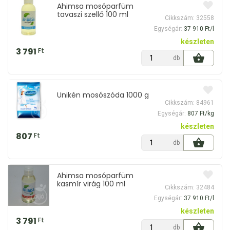
Ahimsa mosóparfüm
tavaszi szellő 100 ml
Cikkszám: 32558
Egységár:
37 910 Ft/l
készleten
3 791
Ft
db
Unikén mosószóda 1000 g
Cikkszám: 84961
Egységár:
807 Ft/kg
készleten
807
Ft
db
Ahimsa mosóparfüm
kasmír virág 100 ml
Cikkszám: 32484
Egységár:
37 910 Ft/l
készleten
3 791
Ft
db