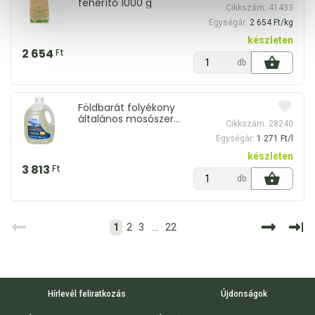
fehérítő 1000 g
Cikkszám: 41433
Egységár:
2 654 Ft/kg
készleten
2 654
Ft
db
Földbarát folyékony
általános mosószer
Cikkszám: 28240
mosószappannal 3000 ml
Egységár:
1 271 Ft/l
készleten
3 813
Ft
db
1
2
3
...
22
Hírlevél feliratkozás
Újdonságok