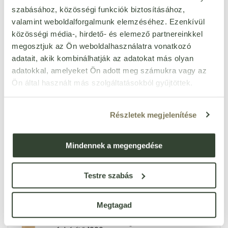
készleten
szabásához, közösségi funkciók biztosításához,
679
Ft
valamint weboldalforgalmunk elemzéséhez. Ezenkívül
db
közösségi média-, hirdető- és elemező partnereinkkel
megosztjuk az Ön weboldalhasználatra vonatkozó
Mosó Mami aktív oxigénes
adatait, akik kombinálhatják az adatokat más olyan
fehérítő 500 g
Cikkszám: 41435
adatokkal, amelyeket Ön adott meg számukra vagy az
Egységár:
3 284 Ft/kg
Ön által használt más szolgáltatásokból gyűjtöttek.
készleten
1 642
Ft
db
Részletek megjelenítése
Senseco marhaepe
szappan 140 g
Mindennek a megengedése
Cikkszám: 85165
Egységár:
9 436 Ft/kg
készleten
Testre szabás
1 321
Ft
db
Megtagad
Mosó Mami aktív oxigénes