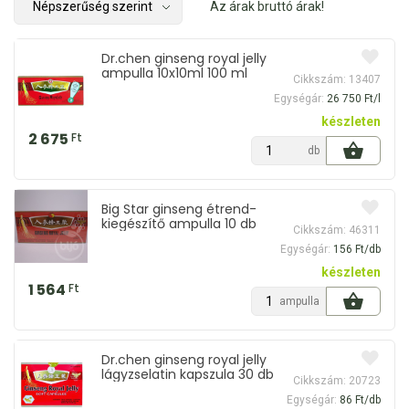
Az árak bruttó árak!
Dr.chen ginseng royal jelly
ampulla 10x10ml 100 ml
Cikkszám: 13407
Egységár:
26 750 Ft/l
készleten
2 675
Ft
db
Big Star ginseng étrend-
kiegészítő ampulla 10 db
Cikkszám: 46311
Egységár:
156 Ft/db
készleten
1 564
Ft
ampulla
Dr.chen ginseng royal jelly
lágyzselatin kapszula 30 db
Cikkszám: 20723
Egységár:
86 Ft/db