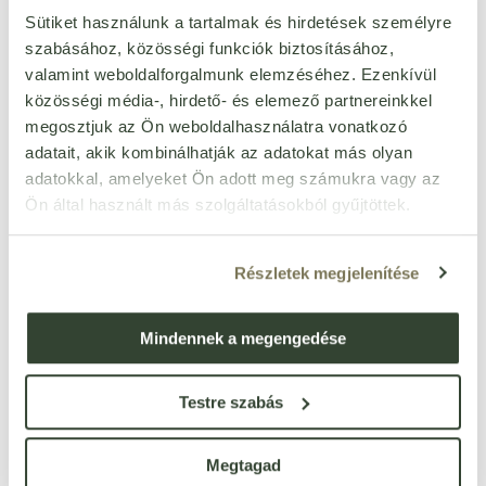
ampulla 10x10ml 100 ml
Cikkszám: 13417
Sütiket használunk a tartalmak és hirdetések személyre
Egységár:
20 370 Ft/l
szabásához, közösségi funkciók biztosításához,
készleten < 10 db
valamint weboldalforgalmunk elemzéséhez. Ezenkívül
2 037
Ft
közösségi média-, hirdető- és elemező partnereinkkel
db
megosztjuk az Ön weboldalhasználatra vonatkozó
adatait, akik kombinálhatják az adatokat más olyan
Bioextra aktív ginseng
adatokkal, amelyeket Ön adott meg számukra vagy az
kapszula 30 db
Cikkszám: 13404
Ön által használt más szolgáltatásokból gyűjtöttek.
Egységár:
79 Ft/db
készleten
2 358
Ft
Részletek megjelenítése
doboz
Mindennek a megengedése
Dr.chen panax ginseng
extractum ampulla 10x10ml
Cikkszám: 13412
100 ml
Egységár:
26 750 Ft/l
Testre szabás
készleten
2 675
Ft
db
Megtagad