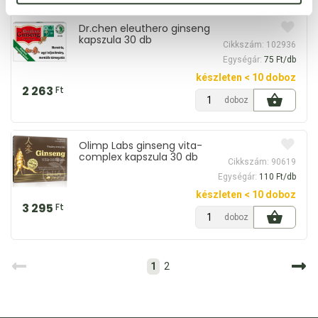
Dr.chen eleuthero ginseng
kapszula 30 db
Cikkszám: 102936
Egységár:
75 Ft/db
készleten < 10 doboz
2 263
Ft
doboz
Olimp Labs ginseng vita-
complex kapszula 30 db
Cikkszám: 90619
Egységár:
110 Ft/db
készleten < 10 doboz
3 295
Ft
doboz
1
2