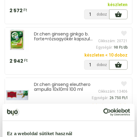
készleten
2 572
Ft
doboz
Dr.chen ginseng ginkgo b.
forte+rózsagyökér kapszula
Cikkszám: 20721
30 db
Egységár:
98 Ft/db
készleten < 10 doboz
2 942
Ft
doboz
Dr.chen ginseng eleuthero
ampulla 10x10ml 100 ml
Cikkszám: 13406
Egységár:
26 750 Ft/l
készleten < 10 db
2 675
Ft
db
Ez a weboldal sütiket használ
Big Star ginseng royal jelly