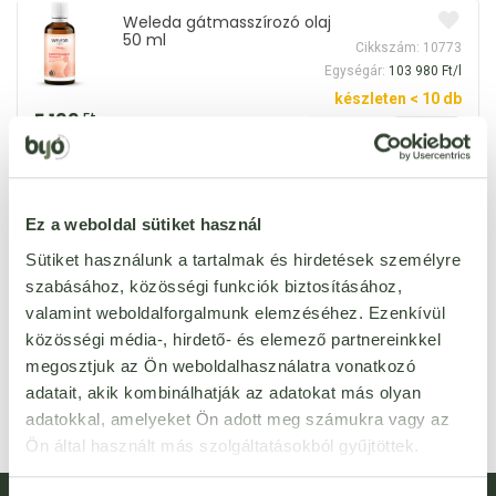
Weleda gátmasszírozó olaj
50 ml
Cikkszám: 10773
Egységár:
103 980 Ft/l
készleten < 10 db
5 199
Ft
db
Weleda stria elleni natúr
ápolóolaj kismamáknak 100
Ez a weboldal sütiket használ
Cikkszám: 10768
ml
Egységár:
79 990 Ft/l
Sütiket használunk a tartalmak és hirdetések személyre
készleten < 10 db
szabásához, közösségi funkciók biztosításához,
7 999
Ft
valamint weboldalforgalmunk elemzéséhez. Ezenkívül
db
közösségi média-, hirdető- és elemező partnereinkkel
megosztjuk az Ön weboldalhasználatra vonatkozó
adatait, akik kombinálhatják az adatokat más olyan
adatokkal, amelyeket Ön adott meg számukra vagy az
Ön által használt más szolgáltatásokból gyűjtöttek.