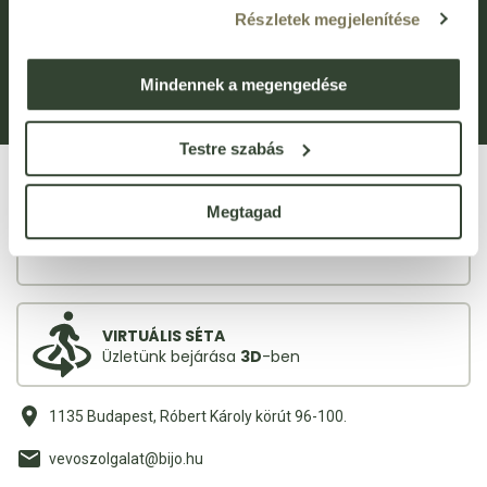
Hírlevél feliratkozás
Újdonságok
Részletek megjelenítése
Általános Szerződési Feltételek (ÁSZF)
Adatvédelem
Adatkezelési kérelem
Panaszkezelési Tájékoztató
Mindennek a megengedése
Bejelentővédelem
Fogyasztói elállás
Testre szabás
Megtagad
VIRTUÁLIS SÉTA
Üzletünk bejárása
3D
-ben
1135 Budapest, Róbert Károly körút 96-100.
vevoszolgalat@bijo.hu