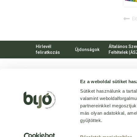
El
Hírlevél
Általános Sze
Újdonságok
feliratkozás
Feltételek (ÁS
VIRTUÁLIS
Ez a weboldal sütiket has
SÉTA
Üzletünk
Sütiket használunk a tart
bejárása
valamint weboldalforgalm
3D
-ben
partnereinkkel megosztjuk
más olyan adatokkal, amel
gyűjtöttek.
Tervezte és készítette:
Vision-Software, az Octopus 8 ERP 