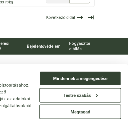
33 Ft/kg
Következő oldal
elési
Fogyasztói
Bejelentővédelem
ó
elállás
bert Károly körút 96-100.
o.hu
Mindennek a megengedése
biztosításához,
ek: webshop@bijo.hu
ező
Testre szabás
ják az adatokat
olgáltatásokból
Megtagad
© Bijó 2013 - 2025. Minden jog fenntartva!