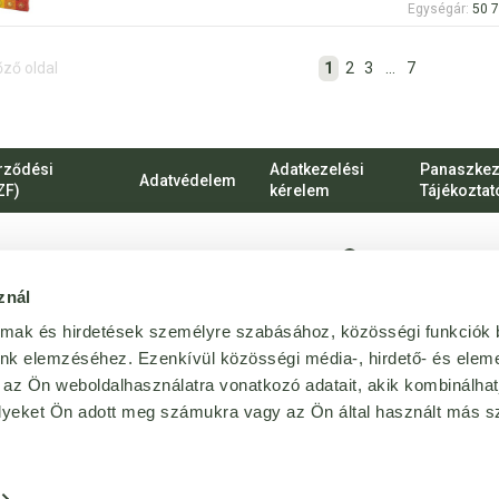
Egységár:
50 7
1
2
3
...
7
őző oldal
rződési
Adatkezelési
Panaszkez
Adatvédelem
ZF)
kérelem
Tájékoztat
1135 Budapest, Ró
znál
vevoszolgalat@bij
almak és hirdetések személyre szabásához, közösségi funkciók 
Magánszemélyekn
unk elemzéséhez. Ezenkívül közösségi média-, hirdető- és elem
 az Ön weboldalhasználatra vonatkozó adatait, akik kombinálhat
+36 1 814 64 64
yeket Ön adott meg számukra vagy az Ön által használt más sz
forgalmazója
.