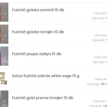
Füstölő goloka szantál 10 db
Cikkszám
Egységár:
Füstölő goloka tömjén 10 db
Cikkszám
Egységár:
Füstölő puspa zsálya 10 db
Cikkszám
Egységár:
Satya füstölő pálcás white sage 15 g
Cikkszá
Egységár:
50 7
Füstölő gold prema tömjén 10 db
Cikkszám:
Egységár:
13