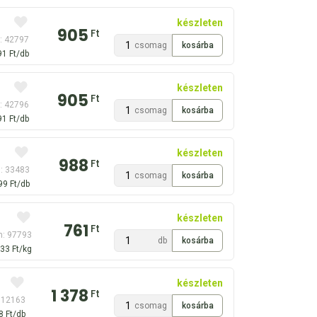
készleten
905
Ft
: 42797
csomag
91 Ft/db
készleten
905
Ft
: 42796
csomag
91 Ft/db
készleten
988
Ft
: 33483
csomag
99 Ft/db
készleten
761
Ft
m: 97793
db
33 Ft/kg
készleten
1 378
Ft
 12163
csomag
8 Ft/db