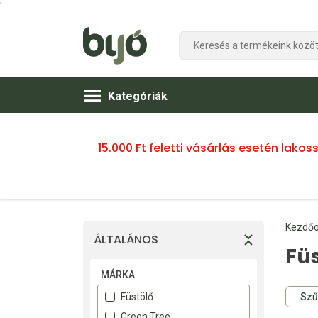
'
Kategóriák
15.000 Ft feletti vásárlás esetén lako
Kezdőo
ÁLTALÁNOS
Fü
MÁRKA
Szű
Füstölő
Green Tree