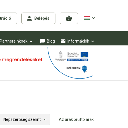
tráció
Belépés
Partnereinknek
Blog
Információk
mre megrendeléseket
Az árak bruttó árak!