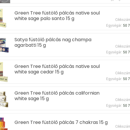
Green Tree füstölő pálcás native soul
white sage palo santo 15 g
Cikkszá
Egységár:
50 7
Satya füstölő pálcás nag champa
agarbatti 15 g
Cikkszá
Egységár:
50 7
Green Tree füstölő pálcás native soul
white sage cedar 15 g
Cikkszá
Egységár:
50 7
Green Tree füstölő pálcás californian
white sage 15 g
Cikkszá
Egységár:
50 7
Green Tree füstölő pálcás 7 chakras 15 g
Cikkszá