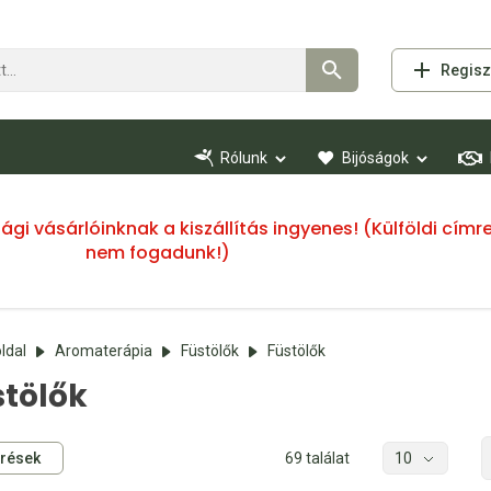
Regisz
Rólunk
Bijóságok
ssági vásárlóinknak a kiszállítás ingyenes! (Külföldi cí
nem fogadunk!)
ldal
Aromaterápia
Füstölők
Füstölők
stölők
rések
69 találat