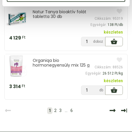
Natur Tanya bioaktív folát
tabletta 30 db
Cikkszám: 95319
Egységár:
138 Ft/db
készleten
4 129
Ft
doboz
Organiqa bio
hormonegyensúly mix 125 g
Cikkszám: 88526
Egységár:
26 512 Ft/kg
készleten
3 314
Ft
db
1
2
3
...
6