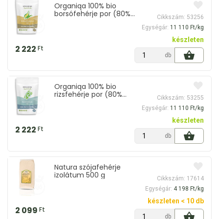
Organiqa 100% bio
borsófehérje por (80%
Cikkszám: 53256
fehérje) 200 g
Egységár:
11 110 Ft/kg
készleten
2 222
Ft
db
Organiqa 100% bio
rizsfehérje por (80%
Cikkszám: 53255
fehérje) 200 g
Egységár:
11 110 Ft/kg
készleten
2 222
Ft
db
Natura szójafehérje
izolátum 500 g
Cikkszám: 17614
Egységár:
4 198 Ft/kg
készleten < 10 db
2 099
Ft
db