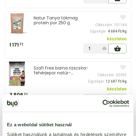
Natur Tanya tökmag
protein por 250 g
Cikkszám: 101184
Egységár:
4 684 Ft/kg
készleten
1 171
Ft
db
Szafi Free barna rizscsíra-
fehérjepor natúr-
Cikkszám: 55950
ízesítetlen 300 g
Egységár:
12 687 Ft/kg
készleten
3 806
Ft
db
Natur Tanya vegán
fehérjepor 250 g
Ez a weboldal sütiket használ
Cikkszám: 98379
Egységár:
3 892 Ft/l
Sütiket használunk a tartalmak és hirdetések személyre