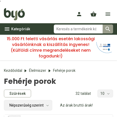
'
Kategóriák
15.000 Ft feletti vásárlás esetén lakossági
vásárlóinknak a kiszállítás ingyenes!
(Külföldi címre megrendeléseket nem
fogadunk!)
Kezdőoldal
Élelmiszer
Fehérje porok
Fehérje porok
Szűrések
32 találat
Az árak bruttó árak!