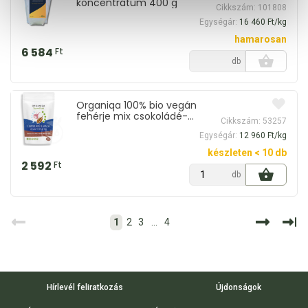
koncentrátum 400 g
Cikkszám: 101808
Egységár:
16 460 Ft/kg
hamarosan
6 584
Ft
db
Organiqa 100% bio vegán
fehérje mix csokoládé-
Cikkszám: 53257
maca 200 g
Egységár:
12 960 Ft/kg
készleten < 10 db
2 592
Ft
db
1
2
3
...
4
Hírlevél feliratkozás
Újdonságok