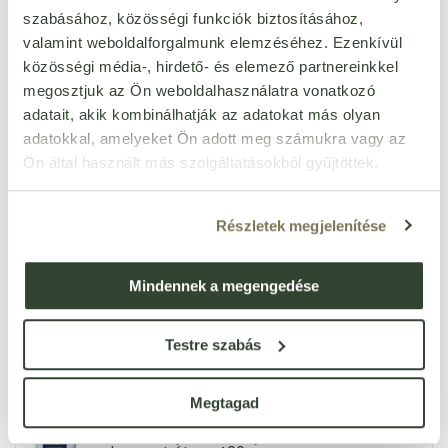
készleten
szabásához, közösségi funkciók biztosításához,
973
Ft
valamint weboldalforgalmunk elemzéséhez. Ezenkívül
db
közösségi média-, hirdető- és elemező partnereinkkel
megosztjuk az Ön weboldalhasználatra vonatkozó
Viva natura zöldárpa por
adatait, akik kombinálhatják az adatokat más olyan
150 g
Cikkszám: 37372
adatokkal, amelyeket Ön adott meg számukra vagy az
Egységár:
19 520 Ft/kg
Ön által használt más szolgáltatásokból gyűjtöttek.
készleten < 10 db
2 928
Ft
db
Részletek megjelenítése
Biotech vegan protein
banán ízű fehérje italpor 25
Mindennek a megengedése
Cikkszám: 87164
g
Egységár:
28 000 Ft/kg
készleten
Testre szabás
700
Ft
db
Megtagad
Natura tejsavó fehérje