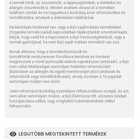
a termék fotók, az összetevők, a tápanyagértékek, a dietetikai és
allergén összetevők is. Minden esetben olvasd el a terméken
található címkét és ne hagyatkozz kizárólag azon információkra és
termékfotókra, amelyek a weboldalon találhatóak.
Ha bármilyen kérdésed van, vagy a Bijó sajátmárkás termékekkel
(Organika termékcsalád) kapcsolatban tájékoztatást szeretnél kapni,
kérjük, hogy vedd fel a kapcsolatot a Bijó Vevőszolgálatával, vagy a
termék gyártójával, ha nem Bijó saját márkás termékről van szó.
Annak ellenére, hogy a termékinformációk és
termékfotók rendszeresen frissítésre kerülnek és mindent
megteszünk a minél pontosabb adatok naprakészen tartásáért, a Bijó
nem vállal felelősséget semmilyen helytelen információért
(különösen az allergén és egyéb mentességet jelző jelölések és
információk vagy termékfotók után), amely azonban a Te jogaidat
semmilyen módon nem érinti.
Jelen információ kizárólag személyes felhasználásra szolgál, és azt
nem lehet semmilyen módon, a Bijó Élelmiszer Kft. előzetes írásbeli
hozzájárulása nélkül, vagy megfelelő tudomásulvétele nélkül
felhasználni.
LEGUTÓBB MEGTEKINTETT TERMÉKEK