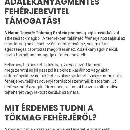
ADALÉKANYAGMENTES
FEHÉRJEBEVITEL
TÁMOGATÁS!
A
Natur Tanya® Tökmag Protein por
hideg sajtolással készül
1
étkezési tökmagból. A termékben található
fehérje hozzájárul az
izomtömeg növeléséhez és fenntartásához, valamint az
egészséges csontozat megőrzéséhez. Adalékanyagok nélkül,
tiszta formában támogatja a fehérjebevitelt.
Kellemes, természetes tökmag íze van, ezért könnyű
megszeretni és jól passzol italokhoz, kásákhoz vagy akár
süteményekhez is. Tökéletes választás lehet azok számára, akik
fehérjebevitelüket növényi forrásból szeretnék biztosítani. Jól
beilleszthető a vegán étrendben, valamint hasznos alternatíva
tejfehérjét vagy laktózt kerülők számára.
MIT ÉRDEMES TUDNI A
TÖKMAG FEHÉRJÉRŐL?
A modern táplálkozásban a növényi fehérjék egyre inkább