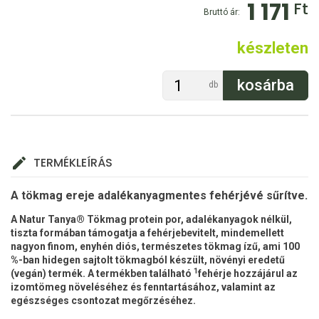
1 171
Ft
Bruttó ár:
készleten
db
TERMÉKLEÍRÁS
A tökmag ereje adalékanyagmentes fehérjévé sűrítve.
A Natur Tanya® Tökmag protein por, adalékanyagok nélkül,
tiszta formában támogatja a fehérjebevitelt, mindemellett
nagyon finom, enyhén diós, természetes tökmag ízű, ami 100
%-ban hidegen sajtolt tökmagból készült, növényi eredetű
1
(vegán) termék. A termékben található
fehérje hozzájárul az
izomtömeg növeléséhez és fenntartásához, valamint
az
egészséges csontozat megőrzéséhez
.