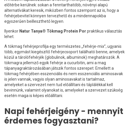
előtérbe kerülnek: sokan a fenntarthatóbb, növényi alapú
alternatívákat keresik, miközben fontos szempont az is, hogy a
fehérjebevitel könnyen tervezhető és a mindennapokba
egyszerűen beilleszthető legyen.
Ilyenkor
Natur Tanya® Tökmag Protein Por
praktikus választás
lehet.
A tökmag fehérjeprofilja egy természetes „fehérje-mix”, ugyanis
több, egymást kiegészítő fehérjecsoport található benne, amelyek
közül a tárolófehérjék (globulinok, albuminok) meghatározók. A
tökmagra jellemző egyik fehérje a cucurbitin, ami a mag
tápanyagraktározásában játszik fontos szerepet. Emellett a
tökmag fehérjében esszenciális és nem esszenciális aminosavak
is jelen vannak, vagyis olyan aminosavakat is tartalmaz,
amelyeket a szervezet nem tud előállítani és táplálékkal kell
bevinnünk, valamint olyanokat is, amelyeket a szervezet szükség
esetén maga is képes előállítani.
Napi fehérjeigény - mennyit
érdemes fogyasztani?