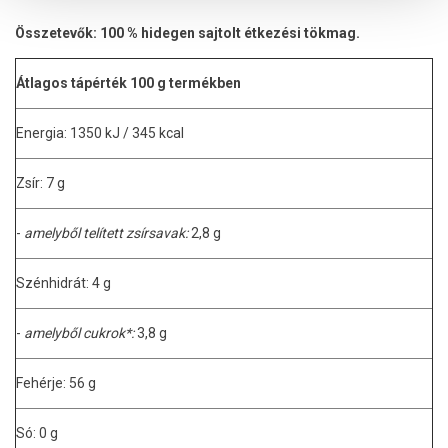
Összetevők: 100 % hidegen sajtolt étkezési tökmag.
Átlagos tápérték 100 g termékben
Energia: 1350 kJ / 345 kcal
Zsír: 7 g
-
amelyből telített zsírsavak:
2,8 g
Szénhidrát: 4 g
-
amelyből cukrok*:
3,8 g
Fehérje: 56 g
Só: 0 g