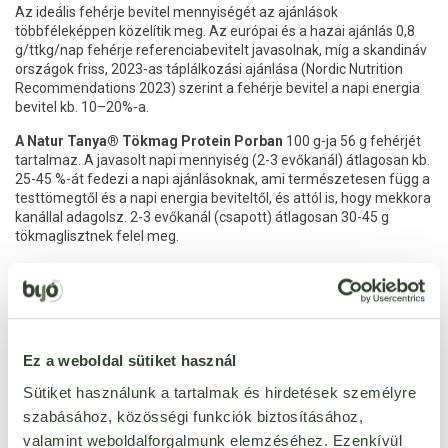
Az ideális fehérje bevitel mennyiségét az ajánlások
többféleképpen közelítik meg. Az európai és a hazai ajánlás 0,8
g/ttkg/nap fehérje referenciabevitelt javasolnak, míg a skandináv
országok friss, 2023-as táplálkozási ajánlása (Nordic Nutrition
Recommendations 2023) szerint a fehérje bevitel a napi energia
bevitel kb. 10–20%-a.
A Natur Tanya® Tökmag Protein Porban
100 g-ja 56 g fehérjét
tartalmaz. A javasolt napi mennyiség (2-3 evőkanál) átlagosan kb.
25-45 %-át fedezi a napi ajánlásoknak, ami természetesen függ a
testtömegtől és a napi energia beviteltől, és attól is, hogy mekkora
kanállal adagolsz. 2-3 evőkanál (csapott) átlagosan 30-45 g
tökmaglisztnek felel meg.
Fontos, hogy ezek a referenciaértékek átlagos, népességszintű
irányszámok, az egyéni szükséglet életkortól, aktivitástól és
élethelyzettől is változhat. Egyes helyzetekben magasabb fehérje
bevitel is szükséges lehet, ezért érdemes a saját céljaidhoz és
mindennapi rutinodhoz igazítani a beviteledet (ha pedig
Ez a weboldal sütiket használ
bizonytalan vagy, mindenképp kérd ki szakember segítségét).
Sütiket használunk a tartalmak és hirdetések személyre
Tökmag protein, ami a
szabásához, közösségi funkciók biztosításához,
valamint weboldalforgalmunk elemzéséhez. Ezenkívül