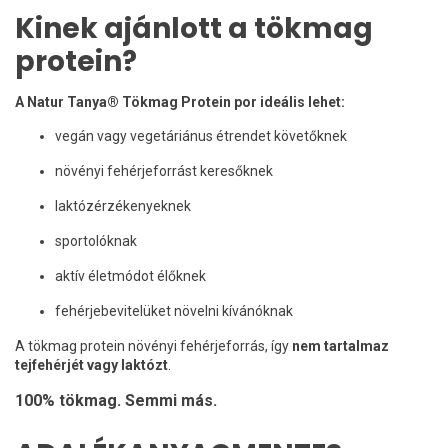
Kinek ajánlott a tökmag
protein?
A Natur Tanya® Tökmag Protein por ideális lehet:
vegán vagy vegetáriánus étrendet követőknek
növényi fehérjeforrást keresőknek
laktózérzékenyeknek
sportolóknak
aktív életmódot élőknek
fehérjebevitelüket növelni kívánóknak
A tökmag protein növényi fehérjeforrás, így
nem tartalmaz
tejfehérjét vagy laktózt
.
100% tökmag. Semmi más.