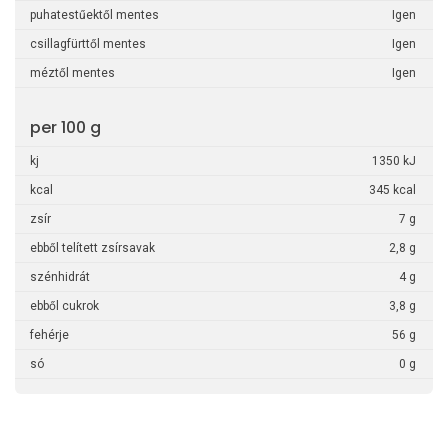
puhatestűektől mentes
Igen
csillagfürttől mentes
Igen
méztől mentes
Igen
per 100 g
kj
1350 kJ
kcal
345 kcal
zsír
7 g
ebből telített zsírsavak
2,8 g
szénhidrát
4 g
ebből cukrok
3,8 g
fehérje
56 g
só
0 g