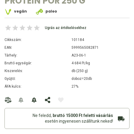
PROTEIN POR 250 G
vegán
paleo
Ugrás az értékelésekhez
Cikkszám:
101184
EAN:
5999565082871
Tárhely:
A23-06-1
Bruttó egységár:
4 684 Ft/kg
Kiszerelés:
db (250 g)
Gyűjtő:
doboz=20db
ÁFA kulcs:
27%
Ne feledd,
bruttó 15000 Ft feletti vásárlás
esetén ingyenesen szállítunk neked!