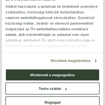
Cikkszám: 103513
linen 900 ml
Sütiket használunk a tartalmak és hirdetések személyre
Egységár:
1 112 Ft/l
szabásához, közösségi funkciók biztosításához,
valamint weboldalforgalmunk elemzéséhez. Ezenkívül
készleten < 10 db
1 001
Ft
közösségi média-, hirdető- és elemező partnereinkkel
db
megosztjuk az Ön weboldalhasználatra vonatkozó
adatait, akik kombinálhatják az adatokat más olyan
Bradolife kézfertőtlenítő gél
adatokkal, amelyeket Ön adott meg számukra vagy az
aloe vera 50 ml
Ön által használt más szolgáltatásokból gyűjtöttek.
Cikkszám: 56487
Egységár:
13 340 Ft/l
készleten < 10 db
667
Részletek megjelenítése
Ft
db
Mindennek a megengedése
Dermax illatmentes
folyékony szappan 300 ml
Cikkszám: 23415
Testre szabás
Egységár:
3 923 Ft/l
készleten
1 177
Ft
Megtagad
db