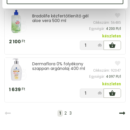
Bradolife kézfertőtlenítő gél
aloe vera 500 ml
Cikkszám: 56485
Egységár:
4 200 Ft/l
készleten
2 100
Ft
db
Dermaflora 0% folyékony
szappan argánolaj 400 ml
Cikkszám: 92047
Egységár:
4 097 Ft/l
készleten
1 639
Ft
db
1
2
3