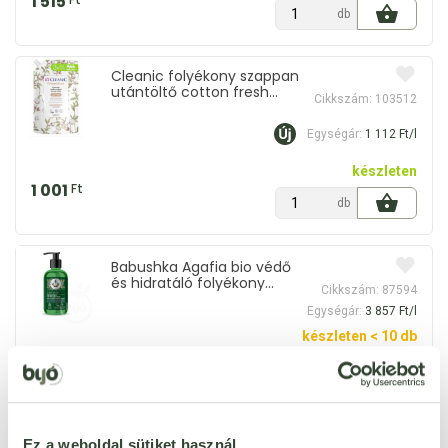
1 515
db
Cleanic folyékony szappan
utántöltő cotton fresh
Cikkszám: 103512
900 ml
Egységár:
1 112 Ft/l
készleten
1 001
Ft
db
Babushka Agafia bio védő
és hidratáló folyékony
Cikkszám: 87594
szappan zsálya, rozmaring
Egységár:
3 857 Ft/l
illóolaj és zsályacserje
kivonattal 300 ml
készleten < 10 db
1 157
Ft
db
Cleanic folyékony szappan
utántöltő hipoallergén
Ez a weboldal sütiket használ