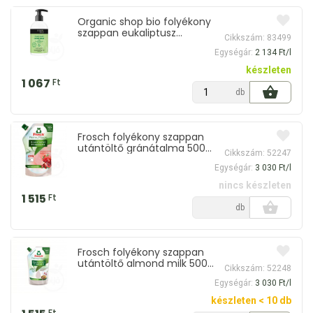
Organic shop bio folyékony
szappan eukaliptusz
Cikkszám: 83499
illóolajjal és borsmentával
Egységár:
2 134 Ft/l
500 ml
készleten
1 067
Ft
db
Frosch folyékony szappan
utántöltő gránátalma 500
Cikkszám: 52247
ml
Egységár:
3 030 Ft/l
nincs készleten
1 515
Ft
db
Frosch folyékony szappan
utántöltő almond milk 500
Cikkszám: 52248
ml
Egységár:
3 030 Ft/l
készleten < 10 db
Ft