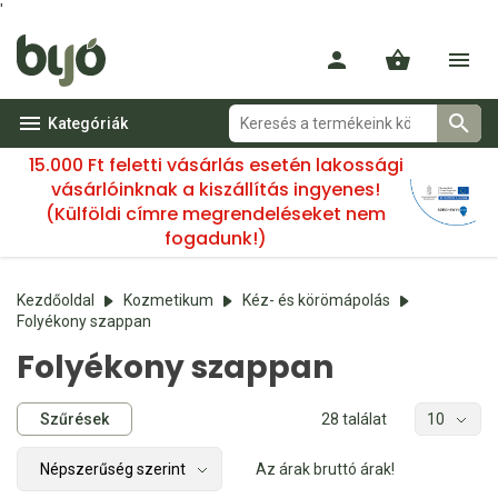
'
Kategóriák
15.000 Ft feletti vásárlás esetén lakossági
vásárlóinknak a kiszállítás ingyenes!
(Külföldi címre megrendeléseket nem
fogadunk!)
Kezdőoldal
Kozmetikum
Kéz- és körömápolás
Folyékony szappan
Folyékony szappan
Szűrések
28 találat
Az árak bruttó árak!