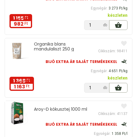
Egységár:
3 273 Ft/kg
készleten
1 155
Ft
982
Ft
db
Organika blans
mandulaliszt 250 g
Cikkszám: 98411
BIJÓ EXTRA ÁR SAJÁT TERMÉKEKKEL
Egységár:
4 651 Ft/kg
készleten
1 368
Ft
1 163
Ft
db
Aroy-D kókusztej 1000 ml
Cikkszám: 41137
BIJÓ EXTRA ÁR SAJÁT TERMÉKEKKEL
Egységár:
1 358 Ft/l