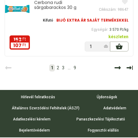
Cerbona rudi
sárgabarackos 30 g
Cikkszám: 98647
BIJÓ EXTRA ÁR SAJÁT TERMÉKEKKEL
Kifutó
Egységár:
3 570 Ft/kg
készleten
153
Ft
107
Ft
db
1
2
3
...
9
Hírlevél feliratkozás
Újdonságok
Általános Szerződési Feltételek (ÁSZF)
Adatvédelem
Adatkezelési kérelem
Panaszkezelési Tájékoztató
Bejelentővédelem
Fogyasztói elállás