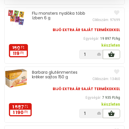
Flu monsters nyalóka több
ízben 6 g
Cikkszám: 97699
BIJÓ EXTRA ÁR SAJÁT TERMÉKEKKEL
Egységár:
19 897 Ft/kg
készleten
150
Ft
119
Ft
db
Barbara gluténmentes
kréker sajtos 150 g
Cikkszám: 13460
BIJÓ EXTRA ÁR SAJÁT TERMÉKEKKEL
Egységár:
7 935 Ft/kg
készleten
1 587
Ft
1 190
Ft
db