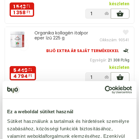
készleten
1 543
Ft
1 358
Ft
db
Organika kollagén italpor
eper ízű 225 g
Cikkszám: 90541
BIJÓ EXTRA ÁR SAJÁT TERMÉKEKKEL
Egységár:
21 308 Ft/kg
készleten
5 449
Ft
4 794
Ft
db
Cornexi gluténmentes
müzliszelet hcn citromos
Cikkszám: 98470
nápolyi ízű 25 g
Ez a weboldal sütiket használ
BIJÓ EXTRA ÁR SAJÁT TERMÉKEKKEL
Sütiket használunk a tartalmak és hirdetések személyre
Egységár:
6 760 Ft/kg
szabásához, közösségi funkciók biztosításához,
készleten
197
Ft
valamint weboldalforgalmunk elemzéséhez. Ezenkívül