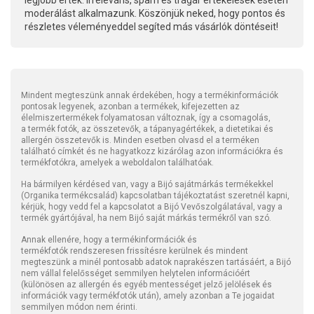
legjobb érték. Irreleváns, spam és trágár értékelések esetén
moderálást alkalmazunk. Köszönjük neked, hogy pontos és
részletes véleményeddel segíted más vásárlók döntéseit!
Mindent megteszünk annak érdekében, hogy a termékinformációk
pontosak legyenek, azonban a termékek, kifejezetten az
élelmiszertermékek folyamatosan változnak, így a csomagolás,
a termék fotók, az összetevők, a tápanyagértékek, a dietetikai és
allergén összetevők is. Minden esetben olvasd el a terméken
található címkét és ne hagyatkozz kizárólag azon információkra és
termékfotókra, amelyek a weboldalon találhatóak.
Ha bármilyen kérdésed van, vagy a Bijó sajátmárkás termékekkel
(Organika termékcsalád) kapcsolatban tájékoztatást szeretnél kapni,
kérjük, hogy vedd fel a kapcsolatot a Bijó Vevőszolgálatával, vagy a
termék gyártójával, ha nem Bijó saját márkás termékről van szó.
Annak ellenére, hogy a termékinformációk és
termékfotók rendszeresen frissítésre kerülnek és mindent
megteszünk a minél pontosabb adatok naprakészen tartásáért, a Bijó
nem vállal felelősséget semmilyen helytelen információért
(különösen az allergén és egyéb mentességet jelző jelölések és
információk vagy termékfotók után), amely azonban a Te jogaidat
semmilyen módon nem érinti.