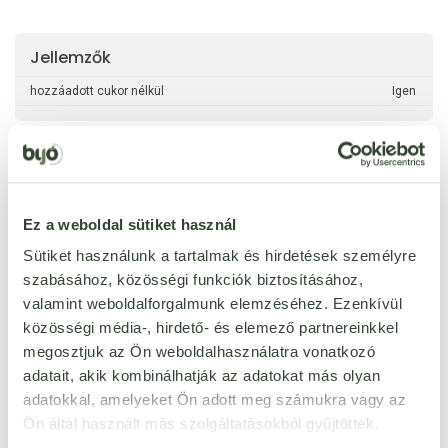
Jellemzők
hozzáadott cukor nélkül
Igen
Ezt a terméket még senki nem értékelte. Legyél Te az
Ez a weboldal sütiket használ
első!
Sütiket használunk a tartalmak és hirdetések személyre
szabásához, közösségi funkciók biztosításához,
valamint weboldalforgalmunk elemzéséhez. Ezenkívül
ÉRTÉKELÉST ÍROK
közösségi média-, hirdető- és elemező partnereinkkel
megosztjuk az Ön weboldalhasználatra vonatkozó
Ennyi csillagot adok
adatait, akik kombinálhatják az adatokat más olyan
adatokkal, amelyeket Ön adott meg számukra vagy az
Ön által használt más szolgáltatásokból gyűjtöttek.