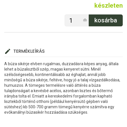
készleten
db
TERMÉKLEÍRÁS
A búza sikérje elvben rugalmas, duzzadásra képes anyag, általa
lehet a búzalisztből szép, magas kenyeret sütni. Minél
szélsőségesebb, kontinentálisabb az éghajlat, annál jobb
minőségű a búza sikérje, feltéve, hogy jó a talaj vízgazdálkodása,
humuszos. A tömeges termelésre való áttérés a búza
tulajdonságait a kevésbé acélos, azonban lisztes és bőtermő
irányba tolta el. Emiatt a kereskedelmi forgalomban kapható
lisztekből történő otthoni (például kenyérsütő gépben való
sütéshez) kb 500-700 gramm tömegű kenyérre számítva egy
evőkanálnyi búzasikér hozzáadása szükséges.