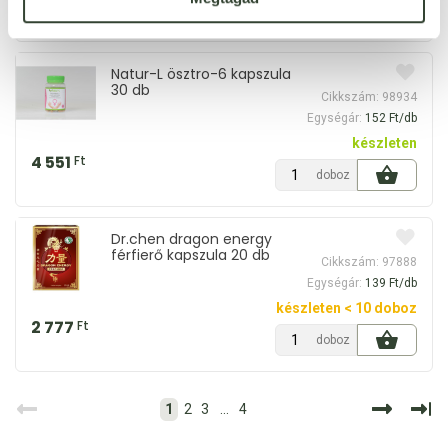
doboz
Natur-L ösztro-6 kapszula
30 db
Cikkszám: 98934
Egységár:
152 Ft/db
készleten
4 551
Ft
doboz
Dr.chen dragon energy
férfierő kapszula 20 db
Cikkszám: 97888
Egységár:
139 Ft/db
készleten < 10 doboz
2 777
Ft
doboz
1
2
3
...
4