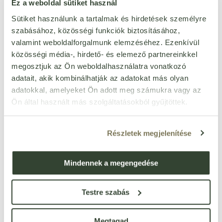
Organiqa bio maca por
Ez a weboldal sütiket használ
100% 125 g
Cikkszám: 48127
Sütiket használunk a tartalmak és hirdetések személyre
Egységár:
11 848 Ft/kg
szabásához, közösségi funkciók biztosításához,
készleten
valamint weboldalforgalmunk elemzéséhez. Ezenkívül
1 481
Ft
db
közösségi média-, hirdető- és elemező partnereinkkel
megosztjuk az Ön weboldalhasználatra vonatkozó
adatait, akik kombinálhatják az adatokat más olyan
BioMenü bio maca-gyökér
por 250 g
adatokkal, amelyeket Ön adott meg számukra vagy az
Cikkszám: 45810
Ön által használt más szolgáltatásokból gyűjtöttek.
AKCIÓS ÁR
Egységár:
13 940 Ft/kg
készleten
4 141
Részletek megjelenítése
Ft
3 485
Ft
db
Mindennek a megengedése
Organiqa bio maca
tabletta 120 db
Cikkszám: 93758
Testre szabás
Egységár:
25 Ft/db
készleten
2 963
Ft
Megtagad