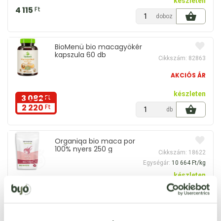
készleten
4 115
Ft
doboz
BioMenü bio macagyökér
kapszula 60 db
Cikkszám: 82863
AKCIÓS ÁR
készleten
3 082
Ft
2 220
Ft
db
Organiqa bio maca por
100% nyers 250 g
Cikkszám: 18622
Egységár:
10 664 Ft/kg
készleten
2 666
Ft
db