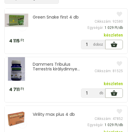
Green Snake first 4 db
Cikkszám: 92580
Egységár:
1 029 Ft/db
készleten
4 115
Ft
doboz
Dammers Tribulus
Terrestris királydinnye
Cikkszám: 81525
kapszula 40 db
készleten
4 711
Ft
db
Virility max plus 4 db
Cikkszám: 47852
Egységár:
1 029 Ft/db