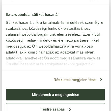
ÉTREND-KIEGÉSZÍTŐ
DE CHEVRE (KECSKETEJ)
KAPSZULA 60 DB
990
891
Ft
Ft
2 638
100 G
Ft
Ez a weboldal sütiket használ
doboz
db
Sütiket használunk a tartalmak és hirdetések személyre
szabásához, közösségi funkciók biztosításához,
valamint weboldalforgalmunk elemzéséhez. Ezenkívül
közösségi média-, hirdető- és elemező partnereinkkel
megosztjuk az Ön weboldalhasználatra vonatkozó
adatait, akik kombinálhatják az adatokat más olyan
adatokkal, amelyeket Ön adott meg számukra vagy az
Ön által használt más szolgáltatásokból gyűjtöttek.
ORGANIC SHOP “SENSE
MANCS ŐRJÁRAT
Részletek megjelenítése
BOOSTING” TUSFÜRDŐ
HABFÜRDŐ ÉS SAMPON
MÁLNÁVAL 280 ML
475 ML
1 494
1 232
Ft
Ft
Mindennek a megengedése
db
db
Az árak bruttó árak!
Testre szabás