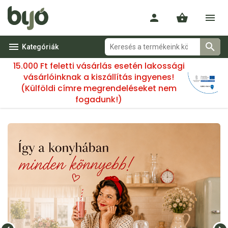
Kategóriák
15.000 Ft feletti vásárlás esetén lakossági
vásárlóinknak a kiszállítás ingyenes!
(Külföldi címre megrendeléseket nem
fogadunk!)