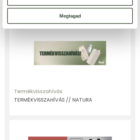
BLOG BEJEGYZÉS - BESZÉLJ ZÖLDEKET!
Megtagad
Termékvisszahívás
TERMÉKVISSZAHÍVÁS // NATURA