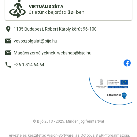
VIRTUÁLIS SÉTA
Üzletünk bejárása
3D
-ben
1135 Budapest, Róbert Károly körút 96-100.
vevoszolgalat@bijo.hu
Magánszemélyeknek: webshop@bijo.hu
+36 1 814 64 64
© Bijó 2013 - 2025. Minden jog fenntartva!
Tervezte és készítette:
Vision-Software, az Octopus 8 ERP forgalmazója
.