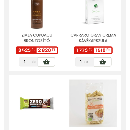
ZIAJA CUPUACU
CARRARO GRAN CREMA
BRONZOSÍTÓ
KÁVÉKAPSZULA
TESTÁPOLÓ 300 ML
NESPRESSO
3 525
2 820
1 776
1 510
Ft
Ft
Ft
Ft
KOMPATIBILIS 10 DB
db
doboz