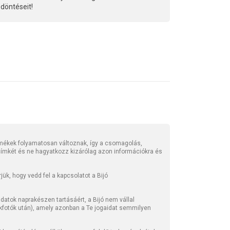
döntéseit!
mékek folyamatosan változnak, így a csomagolás,
 címkét és ne hagyatkozz kizárólag azon információkra és
ük, hogy vedd fel a kapcsolatot a Bijó
atok naprakészen tartásáért, a Bijó nem vállal
kfotók után), amely azonban a Te jogaidat semmilyen