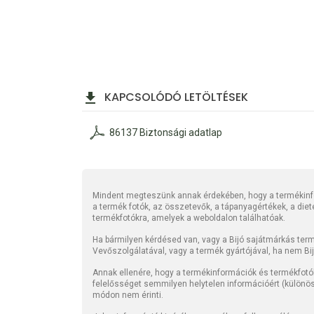
KAPCSOLÓDÓ LETÖLTÉSEK
86137 Biztonsági adatlap
Mindent megteszünk annak érdekében, hogy a termékinfo
a termék fotók, az összetevők, a tápanyagértékek, a die
termékfotókra, amelyek a weboldalon találhatóak.
Ha bármilyen kérdésed van, vagy a Bijó sajátmárkás termé
Vevőszolgálatával, vagy a termék gyártójával, ha nem Bi
Annak ellenére, hogy a termékinformációk és termékfotó
felelősséget semmilyen helytelen információért (különö
módon nem érinti.