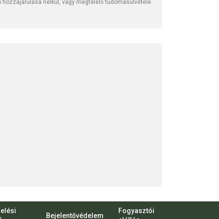
li hozzájárulása nélkül, vagy megfelelő tudomásulvétele
elési
Fogyasztói
Bejelentővédelem