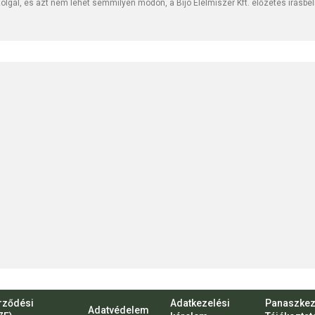
lgál, és azt nem lehet semmilyen módon, a Bijó Élelmiszer Kft. előzetes írásbe
rződési
Adatkezelési
Panaszkez
Adatvédelem