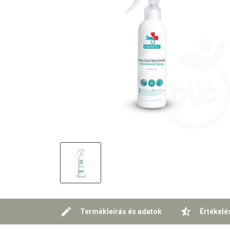
Termékleírás és adatok
Értékelé