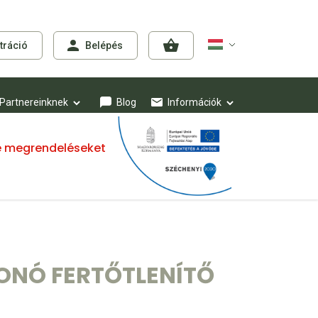
tráció
Belépés
Partnereinknek
Blog
Információk
mre megrendeléseket
ONÓ FERTŐTLENÍTŐ