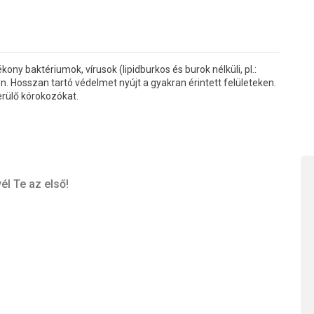
ny baktériumok, vírusok (lipidburkos és burok nélküli, pl.:
. Hosszan tartó védelmet nyújt a gyakran érintett felületeken.
kerülő kórokozókat.
él Te az első!