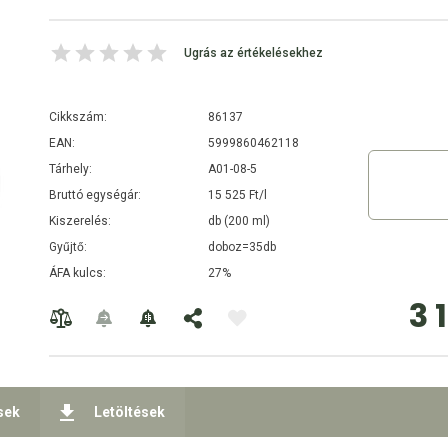
Ugrás az értékelésekhez
Cikkszám:
86137
EAN:
5999860462118
Tárhely:
A01-08-5
Bruttó egységár:
15 525 Ft/l
Kiszerelés:
db (200 ml)
Gyűjtő:
doboz=35db
ÁFA kulcs:
27%
3 
sek
Letöltések