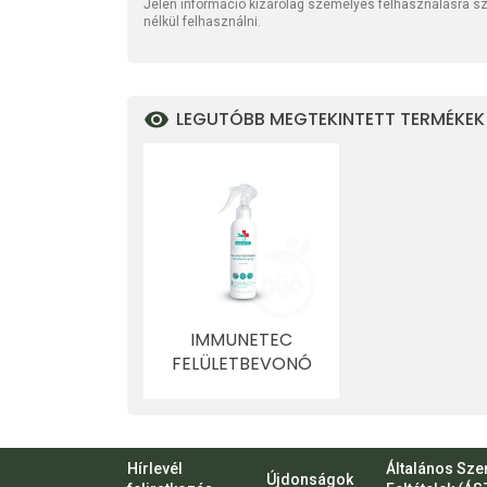
Jelen információ kizárólag személyes felhasználásra szo
nélkül felhasználni.
LEGUTÓBB MEGTEKINTETT TERMÉKEK
IMMUNETEC
FELÜLETBEVONÓ
FERTŐTLENÍTŐ
SPRAY 200 ML
Hírlevél
Általános Sze
Újdonságok