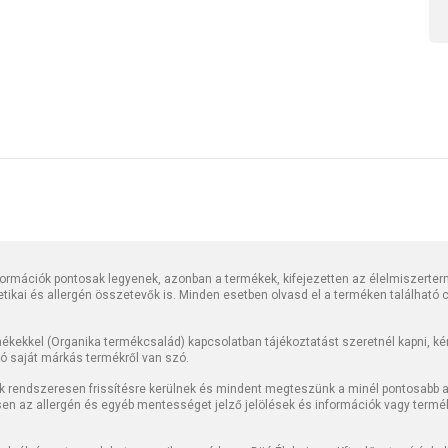
rmációk pontosak legyenek, azonban a termékek, kifejezetten az élelmiszerter
tetikai és allergén összetevők is. Minden esetben olvasd el a terméken található
kekkel (Organika termékcsalád) kapcsolatban tájékoztatást szeretnél kapni, kérj
jó saját márkás termékről van szó.
k rendszeresen frissítésre kerülnek és mindent megteszünk a minél pontosabb ad
sen az allergén és egyéb mentességet jelző jelölések és információk vagy termé