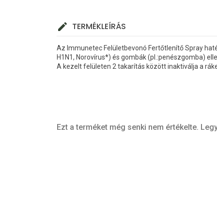
TERMÉKLEÍRÁS
Az Immunetec Felületbevonó Fertőtlenítő Spray hatéko
H1N1, Norovírus*) és gombák (pl.:penészgomba) ellen
A kezelt felületen 2 takarítás között inaktiválja a rá
Ezt a terméket még senki nem értékelte. Legy