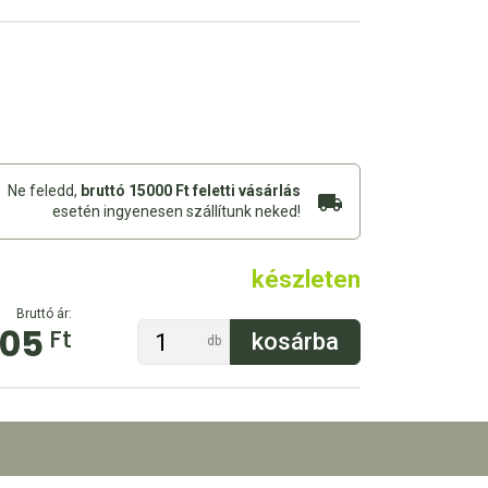
Ne feledd,
bruttó 15000 Ft feletti vásárlás
esetén ingyenesen szállítunk neked!
készleten
Bruttó ár:
105
Ft
db