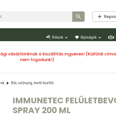
Regisz
Rólunk
Bijóságok
ssági vásárlóinknak a kiszállítás ingyenes! (Külföldi cí
nem fogadunk!)
rek
Bőr, szőnyeg, textil tisztító
IMMUNETEC FELÜLETBEV
SPRAY 200 ML