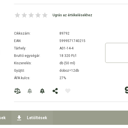
Ugrás az értékelésekhez
Cikkszám:
89792
EAN:
5999571740215
Tárhely:
A01-14-4
Bruttó egységár:
18 320 Ft/l
Kiszerelés:
db (50 ml)
Gyűjtő:
doboz=12db
ÁFA kulcs:
27%
sek
Letöltések