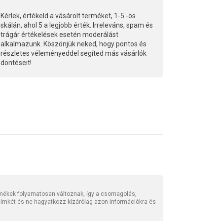
Kérlek, értékeld a vásárolt terméket, 1-5 -ös
skálán, ahol 5 a legjobb érték. Irreleváns, spam és
trágár értékelések esetén moderálást
alkalmazunk. Köszönjük neked, hogy pontos és
részletes véleményeddel segíted más vásárlók
döntéseit!
mékek folyamatosan változnak, így a csomagolás,
 címkét és ne hagyatkozz kizárólag azon információkra és