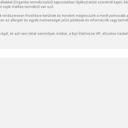
kekkel (Organika termékcsalád) kapcsolatban tájékoztatást szeretnél kapni, kérj
jó saját márkás termékről van szó.
k rendszeresen frissítésre kerülnek és mindent megteszünk a minél pontosabb ad
sen az allergén és egyéb mentességet jelző jelölések és információk vagy termé
lgál, és azt nem lehet semmilyen módon, a Bijó Élelmiszer Kft. előzetes írásbe