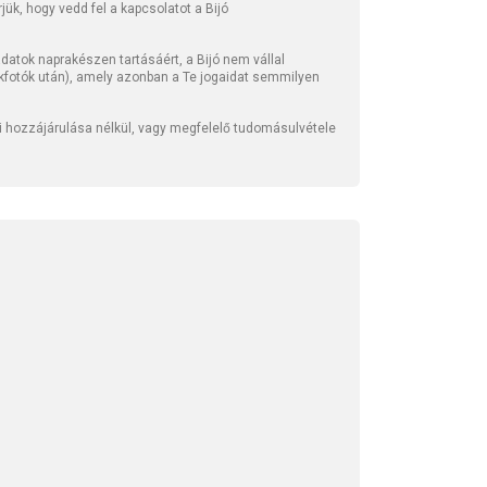
ük, hogy vedd fel a kapcsolatot a Bijó
atok naprakészen tartásáért, a Bijó nem vállal
kfotók után), amely azonban a Te jogaidat semmilyen
li hozzájárulása nélkül, vagy megfelelő tudomásulvétele