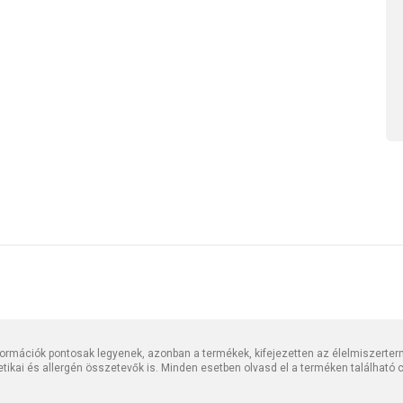
rmációk pontosak legyenek, azonban a termékek, kifejezetten az élelmiszerter
tetikai és allergén összetevők is. Minden esetben olvasd el a terméken található