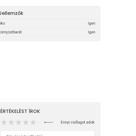
Jellemzők
öko
Igen
környzetbarát
Igen
ÉRTÉKELÉST ÍROK
Ennyi csillagot adok