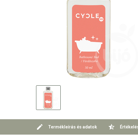
Termékleírás és adatok
Értékelé