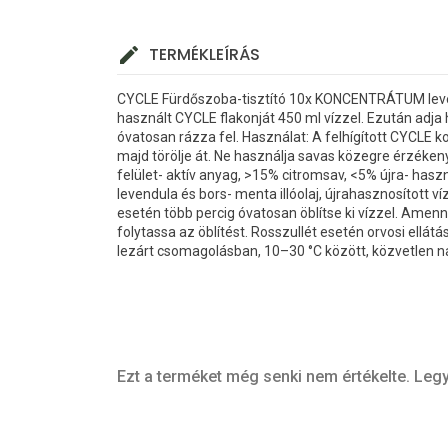
TERMÉKLEÍRÁS
CYCLE Fürdőszoba-tisztító 10x KONCENTRÁTUM levendu
használt CYCLE flakonját 450 ml vízzel. Ezután adja 
óvatosan rázza fel. Használat: A felhígított CYCLE ko
majd törölje át. Ne használja savas közegre érzéke
felület- aktív anyag, >15% citromsav, <5% újra- has
levendula és bors- menta illóolaj, újrahasznosított
esetén több percig óvatosan öblítse ki vízzel. Amenn
folytassa az öblítést. Rosszullét esetén orvosi ellátá
lezárt csomagolásban, 10–30 °C között, közvetlen n
Ezt a terméket még senki nem értékelte. Legy