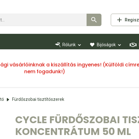
Regisz
Rólunk
Bijóságok
ssági vásárlóinknak a kiszállítás ingyenes! (Külföldi cí
nem fogadunk!)
ító
Fürdőszobai tisztítószerek
CYCLE FÜRDŐSZOBAI TIS
KONCENTRÁTUM 50 ML