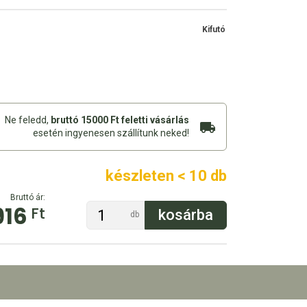
Kifutó
Ne feledd,
bruttó 15000 Ft feletti vásárlás
esetén ingyenesen szállítunk neked!
készleten < 10 db
Bruttó ár:
916
Ft
db