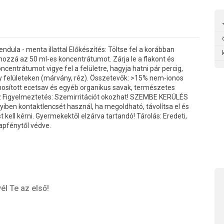
la - menta illattal Előkészítés: Töltse fel a korábban
hozzá az 50 ml-es koncentrátumot. Zárja le a flakont és
ncentrátumot vigye fel a felületre, hagyja hatni pár percig,
ny felületeken (márvány, réz). Összetevők: >15% nem-ionos
znosított ecetsav és egyéb organikus savak, természetes
 víz Figyelmeztetés: Szemirritációt okozhat! SZEMBE KERÜLÉS
yiben kontaktlencsét használ, ha megoldható, távolítsa el és
st kell kérni. Gyermekektől elzárva tartandó! Tárolás: Eredeti,
apfénytől védve.
él Te az első!