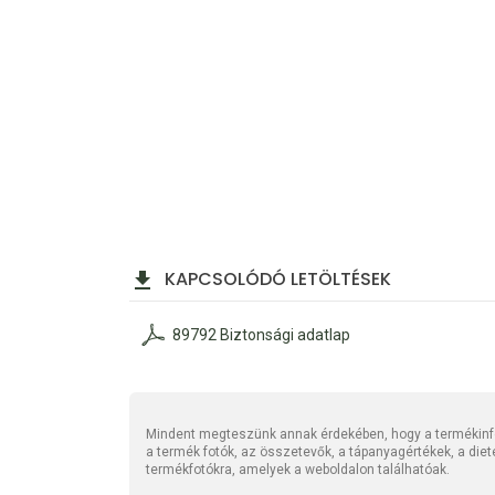
KAPCSOLÓDÓ LETÖLTÉSEK
89792 Biztonsági adatlap
Mindent megteszünk annak érdekében, hogy a termékinfo
a termék fotók, az összetevők, a tápanyagértékek, a die
termékfotókra, amelyek a weboldalon találhatóak.