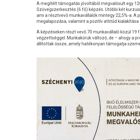
A megítélt támogatás jóvoltából megvalósult egy 120
Szövegszerkesztés (6 fő) képzés. Utóbbi két kurzus
ami a résztvevő munkavállalók mintegy 22,5%-a. A pr
megalapozása, valamint a pozitív attitűd kialakítása 
A képzéseken részt vevő 70 munkavállaló közül 19 fő 
végzettséggel. Munkakörük változó, de – ahogy a p
állítottak össze, amely hatékonyan támogatja szemé