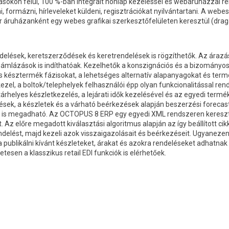
on felül, 100 %-ban integrált honlap kezeléssel és webáruházzal rende
ni, formázni, hírleveleket küldeni, regisztrációkat nyilvántartani. A we
r áruházanként egy webes grafikai szerkesztőfelületen keresztül (drag
elések, keretszerződések és keretrendelések is rögzíthetők. Az árazás
mlázások is indíthatóak. Kezelhetők a konszignációs és a bizományosi k
 és késztermék fázisokat, a lehetséges alternatív alapanyagokat és t
n kezel, a boltok/telephelyek felhasználói épp olyan funkcionalitással 
helyes készletkezelés, a lejárati idők kezelésével és az egyedi term
ések, a készletek és a várható beérkezések alapján beszerzési forecas
 is megadható. Az OCTOPUS 8 ERP egy egyedi XML rendszeren keresztül 
it. Az előre megadott kiválasztási algoritmus alapján az így beállított c
endelést, majd kezeli azok visszaigazolásait és beérkezéseit. Ugyanez
k a publikálni kívánt készleteket, árakat és azokra rendeléseket adhatnak 
esen a klasszikus retail EDI funkciók is elérhetőek.