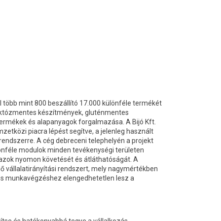
 több mint 800 beszállító 17.000 különféle termékét
 laktózmentes készítmények, gluténmentes
termékek és alapanyagok forgalmazása. A Bijó Kft.
etközi piacra lépést segítve, a jelenleg használt
 rendszerre. A cég debreceni telephelyén a projekt
lönféle modulok minden tevékenységi területen
azok nyomon követését és átláthatóságát. A
 vállalatirányítási rendszert, mely nagymértékben
yes munkavégzéshez elengedhetetlen lesz a