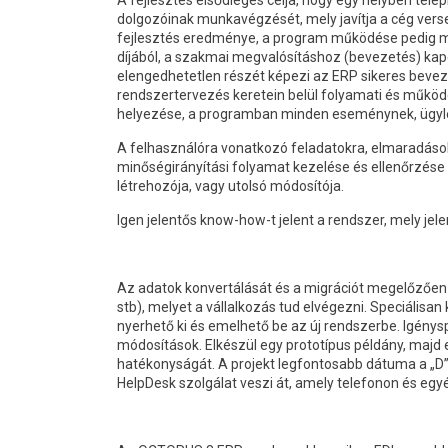
A fejlesztés elsődleges célja, hogy egy helyben tel
dolgozóinak munkavégzését, mely javítja a cég ver
fejlesztés eredménye, a program működése pedig min
díjából, a szakmai megvalósításhoz (bevezetés) kapcs
elengedhetetlen részét képezi az ERP sikeres bevez
rendszertervezés keretein belül folyamati és működ
helyezése, a programban minden eseménynek, ügylet
A felhasználóra vonatkozó feladatokra, elmaradások
minőségirányítási folyamat kezelése és ellenőrzése 
létrehozója, vagy utolsó módosítója.
Igen jelentős know-how-t jelent a rendszer, mely je
Az adatok konvertálását és a migrációt megelőzően egy
stb), melyet a vállalkozás tud elvégezni. Speciálisan
nyerhető ki és emelhető be az új rendszerbe. Igénysp
módosítások. Elkészül egy prototípus példány, majd
hatékonyságát. A projekt legfontosabb dátuma a „D” 
HelpDesk szolgálat veszi át, amely telefonon és egy