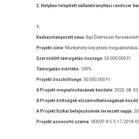
2. Helyben telepített vállalatirányítási rendszer 
1.
Kedvezményezett neve:
Bijó Élelmiszer Kereskedel
Projekt címe:
Munkahelyi képzések megvalósítása a 
Szerződött támogatás összege:
50.000.000 Ft
Támogatás mértéke:
100%
Projekt összköltsége:
50.000.000 Ft
A Projekt megvalósításának kezdete:
2020. 08. 03.
A Projekt költségek elszámolhatóságának kezdő 
A Projekt fizikai befejezésének tervezett napja:
20
Projekt azonosító száma:
VEKOP-8.5.3-17-2018-0