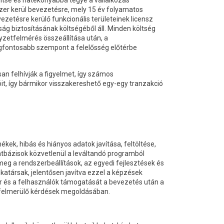
yítse és hatékonyabbá tegye a vállalkozás
er kerül bevezetésre, mely 15 év folyamatos
etésre kerülő funkcionális területeinek licensz
ság biztosításának költségéből áll. Minden költség
yzetfelmérés összeállítása után, a
egfontosabb szempont a felelősség előtérbe
n felhívják a figyelmet, így számos
it, így bármikor visszakereshető egy-egy tranzakció
ékek, hibás és hiányos adatok javítása, feltöltése,
 adatbázisok közvetlenül a leváltandó programból
meg a rendszerbeállítások, az egyedi fejlesztések és
atársak, jelentősen javítva ezzel a képzések
er és a felhasználók támogatását a bevezetés után a
a felmerülő kérdések megoldásában.