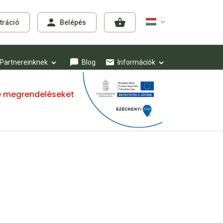
tráció
Belépés
Partnereinknek
Blog
Információk
mre megrendeléseket