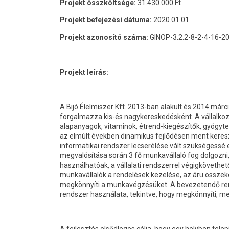
Projekt összköltsége:
31.430.000 Ft
Projekt befejezési dátuma:
2020.01.01.
Projekt azonosító száma:
GINOP-3.2.2-8-2-4-16-2
Projekt leírás:
A Bijó Élelmiszer Kft. 2013-ban alakult és 2014 má
forgalmazza kis-és nagykereskedésként. A vállalkoz
alapanyagok, vitaminok, étrend-kiegészítők, gyógyt
az elmúlt években dinamikus fejlődésen ment kereszt
informatikai rendszer lecserélése vált szükségessé e
megvalósítása során 3 fő munkavállaló fog dolgozni
használhatóak, a vállalati rendszerrel végigkövet
munkavállalók a rendelések kezelése, az áru összek
megkönnyíti a munkavégzésüket. A bevezetendő ren
rendszer használata, tekintve, hogy megkönnyíti, m