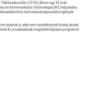
Táblázatkezelés (10 fő), illetve egy 32 órás
ciós és Kommunikáció Technológiai (IKT) képzésbe,
is társadalomhoz tartozással kapcsolatos igények
tve olyanok is, akik nem rendelkeznek közép iskolai
iknek és a tudásuknak megfelelő képzési programot