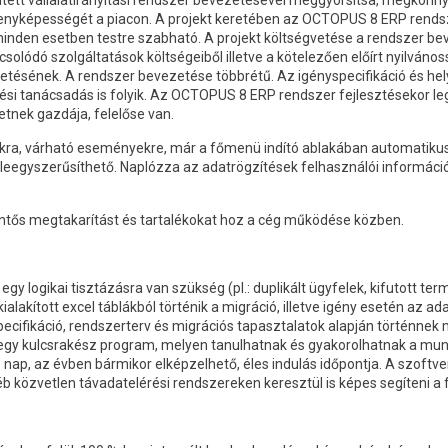
epített vállalatirányítási rendszer bevezetésével meggyorsítsa, megkönn
senyképességét a piacon. A projekt keretében az OCTOPUS 8 ERP rendsz
den esetben testre szabható. A projekt költségvetése a rendszer bevez
olódó szolgáltatások költségeiből illetve a kötelezően előírt nyilvános
etésének. A rendszer bevezetése többrétű. Az igényspecifikáció és hel
ési tanácsadás is folyik. Az OCTOPUS 8 ERP rendszer fejlesztésekor l
nek gazdája, felelőse van.
ra, várható eseményekre, már a főmenü indító ablakában automatikusa
leegyszerűsíthető. Naplózza az adatrögzítések felhasználói információ
lentős megtakarítást és tartalékokat hoz a cég működése közben.
 logikai tisztázásra van szükség (pl.: duplikált ügyfelek, kifutott term
 kialakított excel táblákból történik a migráció, illetve igény esetén az
ecifikáció, rendszerterv és migrációs tapasztalatok alapján történnek 
 egy kulcsrakész program, melyen tanulhatnak és gyakorolhatnak a munk
nap, az évben bármikor elképzelhető, éles indulás időpontja. A szoftv
éb közvetlen távadatelérési rendszereken keresztül is képes segíteni 