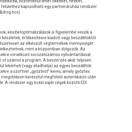
lkezik, közvetlenül lehet cikkeket, híreket,
bes felülethez kapcsolható egy partneráruház rendszer
&drog box).
ok, készletoptimalizálások is figyelembe veszik a
észletek, értékesítésre kiadott vagy beszállítóktól
ermészetesen az elkészült végtermékek mennyiségét
rendelkezhetnek, mint a központban dolgozók. Az
ékekre vonatkozó sorozatszámos nyilvántartással
t-ot számol a program. A beszerzés akár teljesen
lekérheti (vagy átadhatja) az egyes beszállítók
ikkekre a szoftver „győztest” keres, amely győztes
en megoldáson keresztül megfelelő autentikáció után
le. A rendszer egy kvázi saját cégek közötti EDI