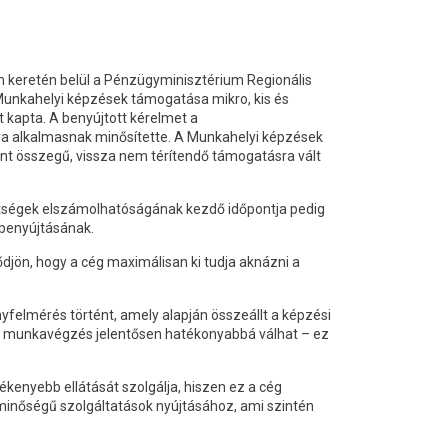
m keretén belül a Pénzügyminisztérium Regionális
Munkahelyi képzések támogatása mikro, kis és
t kapta. A benyújtott kérelmet a
ra alkalmasnak minősítette. A Munkahelyi képzések
int összegű, vissza nem térítendő támogatásra vált
öltségek elszámolhatóságának kezdő időpontja pedig
s benyújtásának.
djön, hogy a cég maximálisan ki tudja aknázni a
felmérés történt, amely alapján összeállt a képzési
 a munkavégzés jelentősen hatékonyabbá válhat – ez
nyebb ellátását szolgálja, hiszen ez a cég
minőségű szolgáltatások nyújtásához, ami szintén