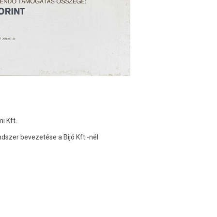
i Kft.
endszer bevezetése a Bijó Kft.-nél