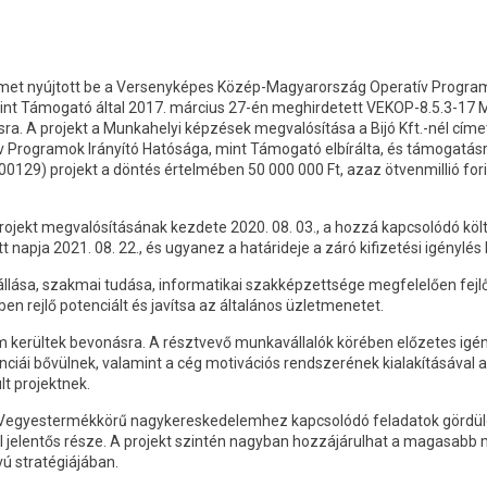
elmet nyújtott be a Versenyképes Közép-Magyarország Operatív Progra
mint Támogató által 2017. március 27-én meghirdetett VEKOP-8.5.3-17 
ra. A projekt a Munkahelyi képzések megvalósítása a Bijó Kft.-nél címe
v Programok Irányító Hatósága, mint Támogató elbírálta, és támogatás
00129) projekt a döntés értelmében 50 000 000 Ft, azaz ötvenmillió for
rojekt megvalósításának kezdete 2020. 08. 03., a hozzá kapcsolódó k
tt napja 2021. 08. 22., és ugyanez a határideje a záró kifizetési igénylé
állása, szakmai tudása, informatikai szakképzettsége megfelelően fejlő
en rejlő potenciált és javítsa az általános üzletmenetet.
 kerültek bevonásra. A résztvevő munkavállalók körében előzetes igény
ciái bővülnek, valamint a cég motivációs rendszerének kialakításával
t projektnek.
egyestermékkörű nagykereskedelemhez kapcsolódó feladatok gördüléke
 jelentős része. A projekt szintén nagyban hozzájárulhat a magasabb 
vú stratégiájában.