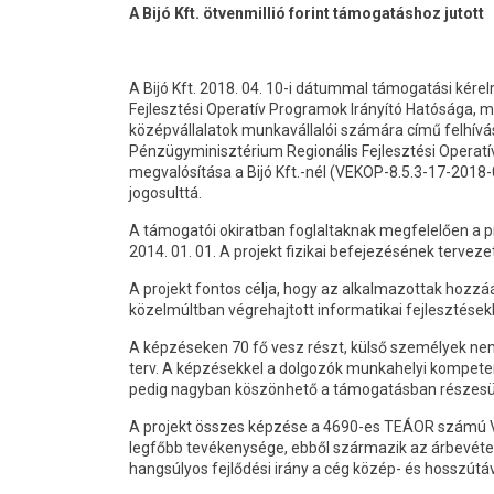
A Bijó Kft. ötvenmillió forint támogatáshoz jutott
A Bijó Kft. 2018. 04. 10-i dátummal támogatási kér
Fejlesztési Operatív Programok Irányító Hatósága, 
középvállalatok munkavállalói számára című felhívás
Pénzügyminisztérium Regionális Fejlesztési Operatí
megvalósítása a Bijó Kft.-nél (VEKOP-8.5.3-17-2018-
jogosulttá.
A támogatói okiratban foglaltaknak megfelelően a p
2014. 01. 01. A projekt fizikai befejezésének terveze
A projekt fontos célja, hogy az alkalmazottak hozzá
közelmúltban végrehajtott informatikai fejlesztésekb
A képzéseken 70 fő vesz részt, külső személyek nem
terv. A képzésekkel a dolgozók munkahelyi kompeten
pedig nagyban köszönhető a támogatásban részesül
A projekt összes képzése a 4690-es TEÁOR számú V
legfőbb tevékenysége, ebből származik az árbevétel
hangsúlyos fejlődési irány a cég közép- és hosszútá