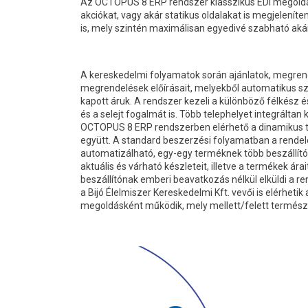
Az OCTOPUS 8 ERP rendszer klasszikus EDI megoldások
akciókat, vagy akár statikus oldalakat is megjeleníte
is, mely szintén maximálisan egyedivé szabható aká
A kereskedelmi folyamatok során ajánlatok, megrend
megrendelések előírásait, melyekből automatikus szá
kapott áruk. A rendszer kezeli a különböző félkész
és a selejt fogalmát is. Több telephelyet integrálta
OCTOPUS 8 ERP rendszerben elérhető a dinamikus tár
együtt. A standard beszerzési folyamatban a rendel
automatizálható, egy-egy terméknek több beszállító
aktuális és várható készleteit, illetve a termékek ára
beszállítónak emberi beavatkozás nélkül elküldi a r
a Bijó Élelmiszer Kereskedelmi Kft. vevői is elérheti
megoldásként működik, mely mellett/felett természet