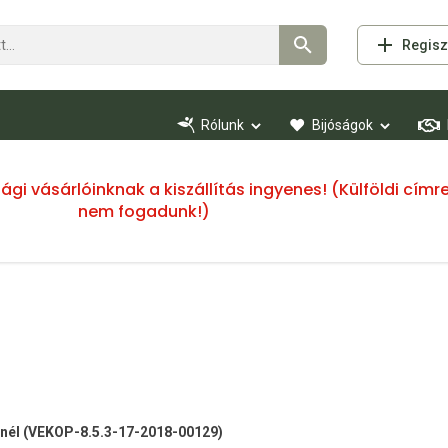
Regisz
Rólunk
Bijóságok
ssági vásárlóinknak a kiszállítás ingyenes! (Külföldi cí
nem fogadunk!)
 -nél (VEKOP-8.5.3-17-2018-00129)