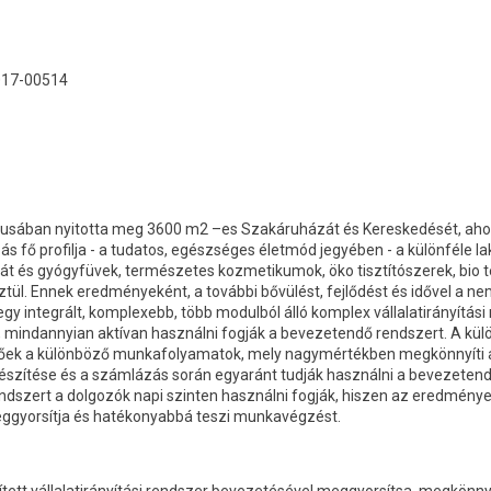
017-00514
rciusában nyitotta meg 3600 m2 –es Szakáruházát és Kereskedését, ahol
ás fő profilja - a tudatos, egészséges életmód jegyében - a különféle
eát és gyógyfüvek, természetes kozmetikumok, öko tisztítószerek, bio 
ül. Ennek eredményeként, a további bővülést, fejlődést és idővel a nemz
gy integrált, komplexebb, több modulból álló komplex vállalatirányítási
, mindannyian aktívan használni fogják a bevezetendő rendszert. A kü
hetőek a különböző munkafolyamatok, mely nagymértékben megkönnyíti 
észítése és a számlázás során egyaránt tudják használni a bevezetendő
dszert a dolgozók napi szinten használni fogják, hiszen az eredmén
eggyorsítja és hatékonyabbá teszi munkavégzést.