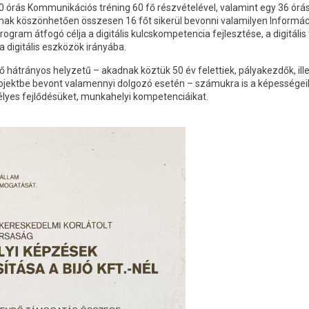
 órás Kommunikációs tréning 60 fő részvételével, valamint egy 36 órás 
nak köszönhetően összesen 16 főt sikerül bevonni valamilyen Informá
ogram átfogó célja a digitális kulcskompetencia fejlesztése, a digitál
a digitális eszközök irányába.
hátrányos helyzetű – akadnak köztük 50 év felettiek, pályakezdők, ille
rojektbe bevont valamennyi dolgozó esetén – számukra is a képessége
lyes fejlődésüket, munkahelyi kompetenciáikat.