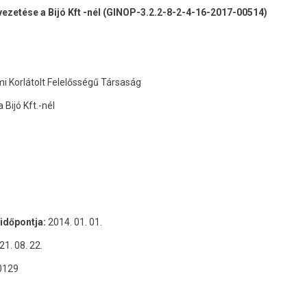
bevezetése a Bijó Kft -nél (GINOP-3.2.2-8-2-4-16-2017-00514)
mi Korlátolt Felelősségű Társaság
Bijó Kft.-nél
időpontja:
2014. 01. 01.
21. 08. 22.
0129