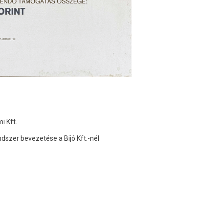
i Kft.
endszer bevezetése a Bijó Kft.-nél