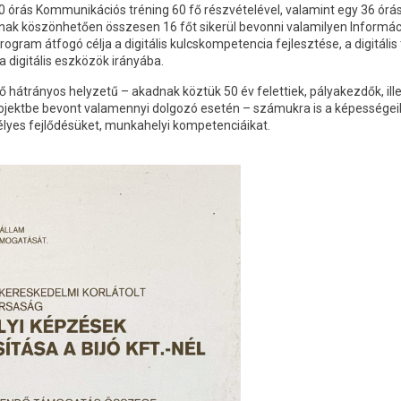
 órás Kommunikációs tréning 60 fő részvételével, valamint egy 36 órás 
nak köszönhetően összesen 16 főt sikerül bevonni valamilyen Informá
ogram átfogó célja a digitális kulcskompetencia fejlesztése, a digitál
a digitális eszközök irányába.
hátrányos helyzetű – akadnak köztük 50 év felettiek, pályakezdők, ille
rojektbe bevont valamennyi dolgozó esetén – számukra is a képessége
lyes fejlődésüket, munkahelyi kompetenciáikat.