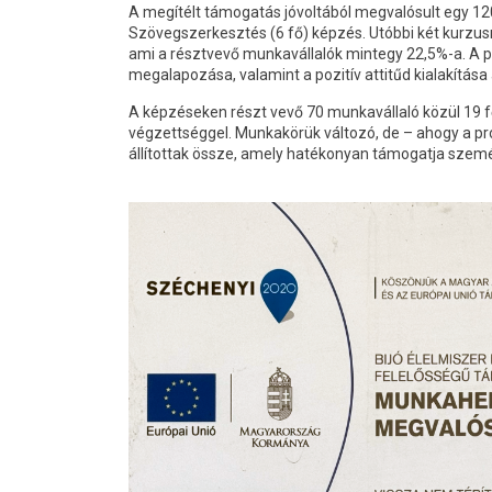
A megítélt támogatás jóvoltából megvalósult egy 120
Szövegszerkesztés (6 fő) képzés. Utóbbi két kurzus
ami a résztvevő munkavállalók mintegy 22,5%-a. A pr
megalapozása, valamint a pozitív attitűd kialakítása 
A képzéseken részt vevő 70 munkavállaló közül 19 fő 
végzettséggel. Munkakörük változó, de – ahogy a p
állítottak össze, amely hatékonyan támogatja szemé