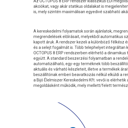
Az OCTOPUS 8 ERP rendszer klasszikus EDI megoldások
akciókat, vagy akár statikus oldalakat is megjeleníte
is, mely szintén maximálisan egyedivé szabható aká
A kereskedelmi folyamatok során ajánlatok, megrend
megrendelések előírásait, melyekből automatikus szá
kapott áruk. A rendszer kezeli a különböző félkész
és a selejt fogalmát is. Több telephelyet integrálta
OCTOPUS 8 ERP rendszerben elérhető a dinamikus tár
együtt. A standard beszerzési folyamatban a rendel
automatizálható, egy-egy terméknek több beszállító
aktuális és várható készleteit, illetve a termékek ára
beszállítónak emberi beavatkozás nélkül elküldi a r
a Bijó Élelmiszer Kereskedelmi Kft. vevői is elérheti
megoldásként működik, mely mellett/felett természet