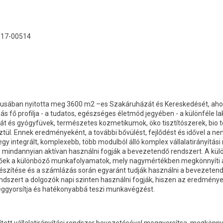
017-00514
rciusában nyitotta meg 3600 m2 –es Szakáruházát és Kereskedését, ahol
ás fő profilja - a tudatos, egészséges életmód jegyében - a különféle
eát és gyógyfüvek, természetes kozmetikumok, öko tisztítószerek, bio 
ül. Ennek eredményeként, a további bővülést, fejlődést és idővel a nemz
gy integrált, komplexebb, több modulból álló komplex vállalatirányítási
, mindannyian aktívan használni fogják a bevezetendő rendszert. A kü
hetőek a különböző munkafolyamatok, mely nagymértékben megkönnyíti 
észítése és a számlázás során egyaránt tudják használni a bevezetendő
dszert a dolgozók napi szinten használni fogják, hiszen az eredmén
eggyorsítja és hatékonyabbá teszi munkavégzést.