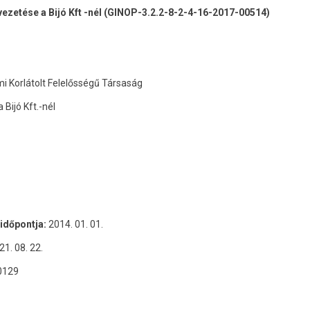
bevezetése a Bijó Kft -nél (GINOP-3.2.2-8-2-4-16-2017-00514)
mi Korlátolt Felelősségű Társaság
Bijó Kft.-nél
időpontja:
2014. 01. 01.
21. 08. 22.
0129