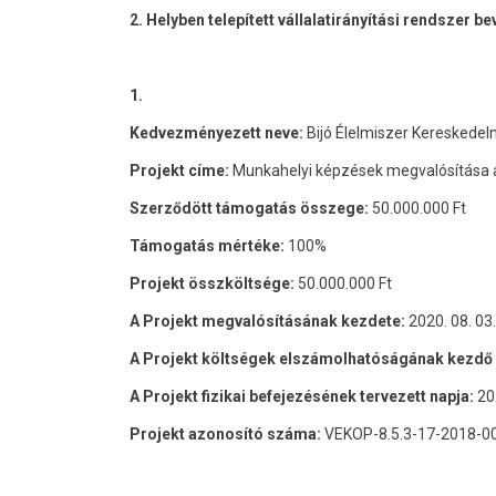
2. Helyben telepített vállalatirányítási rendszer 
1.
Kedvezményezett neve:
Bijó Élelmiszer Kereskedel
Projekt címe:
Munkahelyi képzések megvalósítása a 
Szerződött támogatás összege:
50.000.000 Ft
Támogatás mértéke:
100%
Projekt összköltsége:
50.000.000 Ft
A Projekt megvalósításának kezdete:
2020. 08. 03.
A Projekt költségek elszámolhatóságának kezdő 
A Projekt fizikai befejezésének tervezett napja:
20
Projekt azonosító száma:
VEKOP-8.5.3-17-2018-0