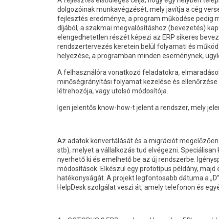
A fejlesztés elsődleges célja, hogy egy helyben tel
dolgozóinak munkavégzését, mely javítja a cég ver
fejlesztés eredménye, a program működése pedig min
díjából, a szakmai megvalósításhoz (bevezetés) kapcs
elengedhetetlen részét képezi az ERP sikeres bevez
rendszertervezés keretein belül folyamati és működ
helyezése, a programban minden eseménynek, ügylet
A felhasználóra vonatkozó feladatokra, elmaradások
minőségirányítási folyamat kezelése és ellenőrzése 
létrehozója, vagy utolsó módosítója.
Igen jelentős know-how-t jelent a rendszer, mely je
Az adatok konvertálását és a migrációt megelőzően egy
stb), melyet a vállalkozás tud elvégezni. Speciálisan
nyerhető ki és emelhető be az új rendszerbe. Igénysp
módosítások. Elkészül egy prototípus példány, majd
hatékonyságát. A projekt legfontosabb dátuma a „D” 
HelpDesk szolgálat veszi át, amely telefonon és egy