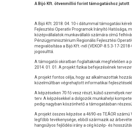
A Bijó Kft. ötvenmillió forint támogatáshoz jutott
A Bijó Kft. 2018. 04. 10-i dátummal támogatási kér
Fejlesztési Operatív Programok Irányító Hatósága, 
középvállalatok munkavállalói számára című felhívás
Pénzügyminisztérium Regionális Fejlesztési Operatí
megvalósítása a Bijó Kft.-nél (VEKOP-8.5.3-17-2018-
jogosulttá.
A támogatói okiratban foglaltaknak megfelelően a p
2014. 01. 01. A projekt fizikai befejezésének terveze
A projekt fontos célja, hogy az alkalmazottak hozzá
közelmúltban végrehajtott informatikai fejlesztésekb
A képzéseken 70 fő vesz részt, külső személyek nem
terv. A képzésekkel a dolgozók munkahelyi kompeten
pedig nagyban köszönhető a támogatásban részesül
A projekt összes képzése a 4690-es TEÁOR számú V
legfőbb tevékenysége, ebből származik az árbevétel
hangsúlyos fejlődési irány a cég közép- és hosszútá