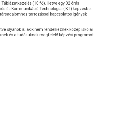
Táblázatkezelés (10 fő), illetve egy 32 órás
ciós és Kommunikáció Technológiai (IKT) képzésbe,
is társadalomhoz tartozással kapcsolatos igények
tve olyanok is, akik nem rendelkeznek közép iskolai
iknek és a tudásuknak megfelelő képzési programot