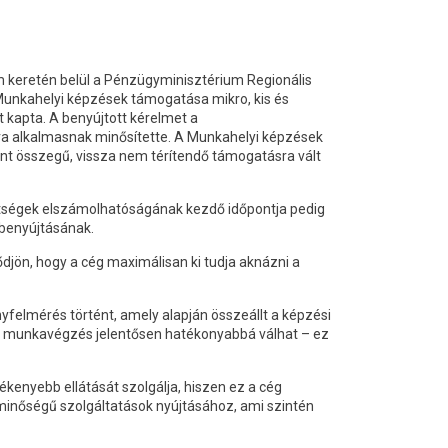
m keretén belül a Pénzügyminisztérium Regionális
Munkahelyi képzések támogatása mikro, kis és
t kapta. A benyújtott kérelmet a
ra alkalmasnak minősítette. A Munkahelyi képzések
int összegű, vissza nem térítendő támogatásra vált
öltségek elszámolhatóságának kezdő időpontja pedig
s benyújtásának.
djön, hogy a cég maximálisan ki tudja aknázni a
felmérés történt, amely alapján összeállt a képzési
 a munkavégzés jelentősen hatékonyabbá válhat – ez
nyebb ellátását szolgálja, hiszen ez a cég
minőségű szolgáltatások nyújtásához, ami szintén