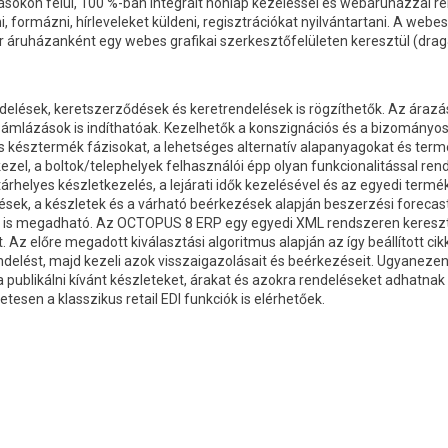
on felül, 100 %-ban integrált honlap kezeléssel és webáruházzal rende
ni, formázni, hírleveleket küldeni, regisztrációkat nyilvántartani. A we
r áruházanként egy webes grafikai szerkesztőfelületen keresztül (drag
elések, keretszerződések és keretrendelések is rögzíthetők. Az árazás
mlázások is indíthatóak. Kezelhetők a konszignációs és a bizományosi k
 és késztermék fázisokat, a lehetséges alternatív alapanyagokat és t
n kezel, a boltok/telephelyek felhasználói épp olyan funkcionalitással 
helyes készletkezelés, a lejárati idők kezelésével és az egyedi term
ések, a készletek és a várható beérkezések alapján beszerzési forecas
 is megadható. Az OCTOPUS 8 ERP egy egyedi XML rendszeren keresztül 
it. Az előre megadott kiválasztási algoritmus alapján az így beállított c
endelést, majd kezeli azok visszaigazolásait és beérkezéseit. Ugyanez
k a publikálni kívánt készleteket, árakat és azokra rendeléseket adhatnak 
esen a klasszikus retail EDI funkciók is elérhetőek.