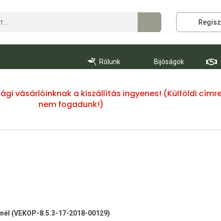
Regisz
Rólunk
Bijóságok
ssági vásárlóinknak a kiszállítás ingyenes! (Külföldi cí
nem fogadunk!)
 -nél (VEKOP-8.5.3-17-2018-00129)