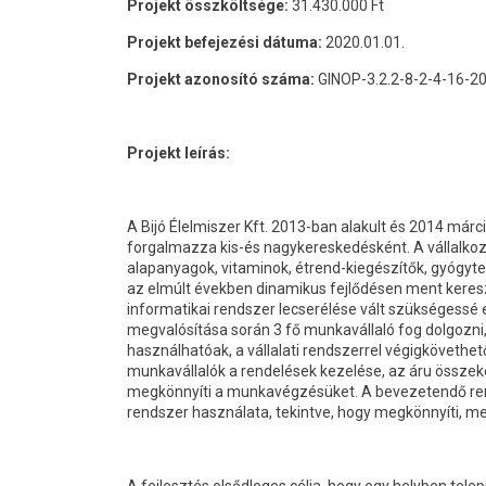
Projekt összköltsége:
31.430.000 Ft
Projekt befejezési dátuma:
2020.01.01.
Projekt azonosító száma:
GINOP-3.2.2-8-2-4-16-2
Projekt leírás:
A Bijó Élelmiszer Kft. 2013-ban alakult és 2014 má
forgalmazza kis-és nagykereskedésként. A vállalkoz
alapanyagok, vitaminok, étrend-kiegészítők, gyógyt
az elmúlt években dinamikus fejlődésen ment kereszt
informatikai rendszer lecserélése vált szükségessé e
megvalósítása során 3 fő munkavállaló fog dolgozni
használhatóak, a vállalati rendszerrel végigkövet
munkavállalók a rendelések kezelése, az áru összek
megkönnyíti a munkavégzésüket. A bevezetendő ren
rendszer használata, tekintve, hogy megkönnyíti, m