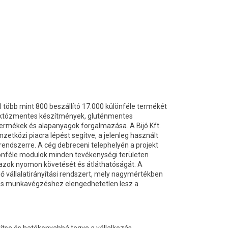
 több mint 800 beszállító 17.000 különféle termékét
 laktózmentes készítmények, gluténmentes
termékek és alapanyagok forgalmazása. A Bijó Kft.
etközi piacra lépést segítve, a jelenleg használt
 rendszerre. A cég debreceni telephelyén a projekt
lönféle modulok minden tevékenységi területen
azok nyomon követését és átláthatóságát. A
 vállalatirányítási rendszert, mely nagymértékben
yes munkavégzéshez elengedhetetlen lesz a