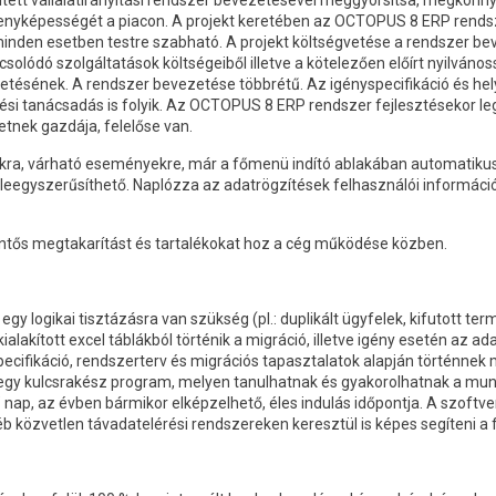
epített vállalatirányítási rendszer bevezetésével meggyorsítsa, megkönn
senyképességét a piacon. A projekt keretében az OCTOPUS 8 ERP rendsz
den esetben testre szabható. A projekt költségvetése a rendszer bevez
olódó szolgáltatások költségeiből illetve a kötelezően előírt nyilvános
etésének. A rendszer bevezetése többrétű. Az igényspecifikáció és hel
ési tanácsadás is folyik. Az OCTOPUS 8 ERP rendszer fejlesztésekor l
nek gazdája, felelőse van.
ra, várható eseményekre, már a főmenü indító ablakában automatikusa
leegyszerűsíthető. Naplózza az adatrögzítések felhasználói információ
lentős megtakarítást és tartalékokat hoz a cég működése közben.
 logikai tisztázásra van szükség (pl.: duplikált ügyfelek, kifutott term
 kialakított excel táblákból történik a migráció, illetve igény esetén az
ecifikáció, rendszerterv és migrációs tapasztalatok alapján történnek 
 egy kulcsrakész program, melyen tanulhatnak és gyakorolhatnak a munk
nap, az évben bármikor elképzelhető, éles indulás időpontja. A szoftv
éb közvetlen távadatelérési rendszereken keresztül is képes segíteni 