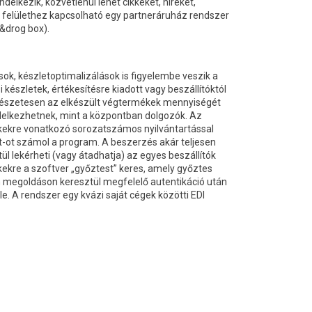
lkezik, közvetlenül lehet cikkeket, híreket,
bes felülethez kapcsolható egy partneráruház rendszer
&drog box).
ok, készletoptimalizálások is figyelembe veszik a
észletek, értékesítésre kiadott vagy beszállítóktól
ermészetesen az elkészült végtermékek mennyiségét
rendelkezhetnek, mint a központban dolgozók. Az
ékekre vonatkozó sorozatszámos nyilvántartással
t-ot számol a program. A beszerzés akár teljesen
lekérheti (vagy átadhatja) az egyes beszállítók
ikkekre a szoftver „győztest” keres, amely győztes
en megoldáson keresztül megfelelő autentikáció után
le. A rendszer egy kvázi saját cégek közötti EDI