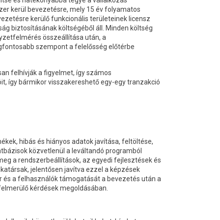
yítse és hatékonyabbá tegye a vállalkozás
er kerül bevezetésre, mely 15 év folyamatos
etésre kerülő funkcionális területeinek licensz
ság biztosításának költségéből áll. Minden költség
yzetfelmérés összeállítása után, a
egfontosabb szempont a felelősség előtérbe
n felhívják a figyelmet, így számos
it, így bármikor visszakereshető egy-egy tranzakció
ékek, hibás és hiányos adatok javítása, feltöltése,
 adatbázisok közvetlenül a leváltandó programból
meg a rendszerbeállítások, az egyedi fejlesztések és
atársak, jelentősen javítva ezzel a képzések
er és a felhasználók támogatását a bevezetés után a
a felmerülő kérdések megoldásában.