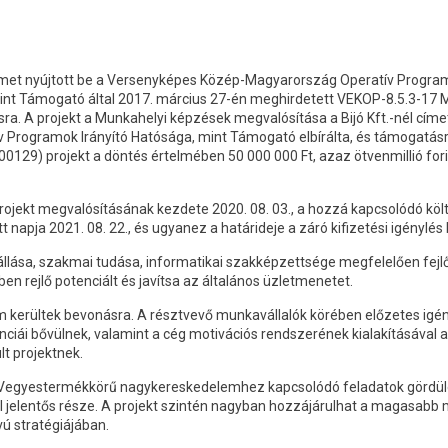
elmet nyújtott be a Versenyképes Közép-Magyarország Operatív Progra
mint Támogató által 2017. március 27-én meghirdetett VEKOP-8.5.3-17 
ra. A projekt a Munkahelyi képzések megvalósítása a Bijó Kft.-nél címe
v Programok Irányító Hatósága, mint Támogató elbírálta, és támogatás
00129) projekt a döntés értelmében 50 000 000 Ft, azaz ötvenmillió for
rojekt megvalósításának kezdete 2020. 08. 03., a hozzá kapcsolódó k
tt napja 2021. 08. 22., és ugyanez a határideje a záró kifizetési igénylé
állása, szakmai tudása, informatikai szakképzettsége megfelelően fejlő
en rejlő potenciált és javítsa az általános üzletmenetet.
 kerültek bevonásra. A résztvevő munkavállalók körében előzetes igény
ciái bővülnek, valamint a cég motivációs rendszerének kialakításával
t projektnek.
egyestermékkörű nagykereskedelemhez kapcsolódó feladatok gördüléke
 jelentős része. A projekt szintén nagyban hozzájárulhat a magasabb 
vú stratégiájában.