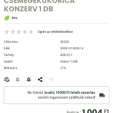
CSEMEGEKUKORICA
KONZERV 1 DB
bio
Ugrás az értékelésekhez
Cikkszám:
85200
EAN:
5999101900614
Tárhely:
A38-02-1
Gyűjtő:
doboz=12db
ÁFA kulcs:
27%
Ne feledd,
bruttó 15000 Ft feletti vásárlás
esetén ingyenesen szállítunk neked!
1 004
Ft
Bruttó ár: