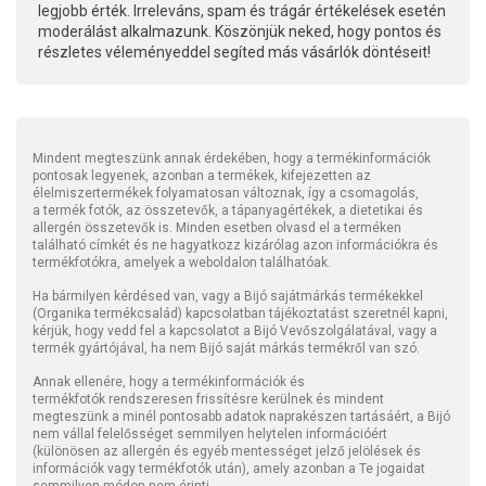
legjobb érték. Irreleváns, spam és trágár értékelések esetén
moderálást alkalmazunk. Köszönjük neked, hogy pontos és
részletes véleményeddel segíted más vásárlók döntéseit!
Mindent megteszünk annak érdekében, hogy a termékinformációk
pontosak legyenek, azonban a termékek, kifejezetten az
élelmiszertermékek folyamatosan változnak, így a csomagolás,
a termék fotók, az összetevők, a tápanyagértékek, a dietetikai és
allergén összetevők is. Minden esetben olvasd el a terméken
található címkét és ne hagyatkozz kizárólag azon információkra és
termékfotókra, amelyek a weboldalon találhatóak.
Ha bármilyen kérdésed van, vagy a Bijó sajátmárkás termékekkel
(Organika termékcsalád) kapcsolatban tájékoztatást szeretnél kapni,
kérjük, hogy vedd fel a kapcsolatot a Bijó Vevőszolgálatával, vagy a
termék gyártójával, ha nem Bijó saját márkás termékről van szó.
Annak ellenére, hogy a termékinformációk és
termékfotók rendszeresen frissítésre kerülnek és mindent
megteszünk a minél pontosabb adatok naprakészen tartásáért, a Bijó
nem vállal felelősséget semmilyen helytelen információért
(különösen az allergén és egyéb mentességet jelző jelölések és
információk vagy termékfotók után), amely azonban a Te jogaidat