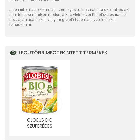
semmilyen módon nem érinti.
Jelen információ kizárólag személyes felhasználásra szolgál, és azt
nem lehet semmilyen módon, a Bijó Élelmiszer Kft. előzetes írásbeli
hozzájárulása nélkül, vagy megfelelő tudomásulvétele nélkül
felhasználni.
LEGUTÓBB MEGTEKINTETT TERMÉKEK
GLOBUS BIO
SZUPERÉDES
CSEMEGEKUKORICA
KONZERV 1 DB