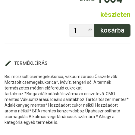
készleten
db
TERMÉKLEÍRÁS
Bio morzsolt csemegekukorica, vákuumzárású Összetevők:
Morzsolt csemegekukorica*, ivóvíz, tengeri só. A termék
természetes módon előforduló cukrokat
tartalmaz.*Biogazdálkodásból származó összetevő. GMO
mentes Vákuumzárású Ideális salátákhoz Tartósítószer mentes*
Adalékanyag mentes* Hozzáadott cukor nélkül Hozzáadott
aroma nélkül* BPA mentes konzervdoboz Újrahasznosítható
csomagolás Alkalmas vegetáriánusok számára * Ahogy a
kategória egyéb termékei is.