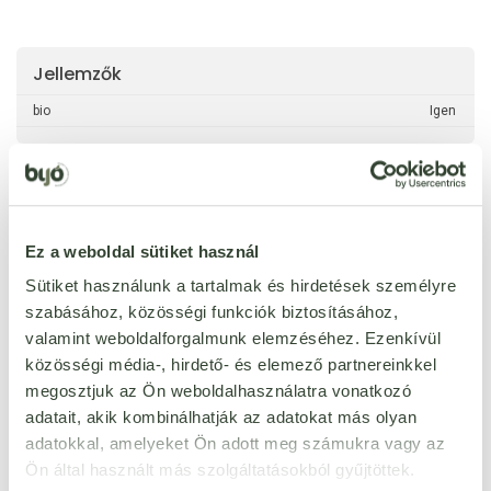
Jellemzők
bio
Igen
Ez a weboldal sütiket használ
Ezt a terméket még senki nem értékelte. Legyél Te az
első!
Sütiket használunk a tartalmak és hirdetések személyre
szabásához, közösségi funkciók biztosításához,
valamint weboldalforgalmunk elemzéséhez. Ezenkívül
ÉRTÉKELÉST ÍROK
közösségi média-, hirdető- és elemező partnereinkkel
megosztjuk az Ön weboldalhasználatra vonatkozó
Ennyi csillagot adok
adatait, akik kombinálhatják az adatokat más olyan
adatokkal, amelyeket Ön adott meg számukra vagy az
Ön által használt más szolgáltatásokból gyűjtöttek.