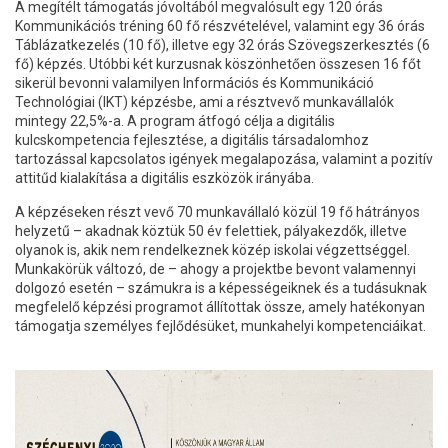
A megítélt támogatás jóvoltából megvalósult egy 120 órás
Kommunikációs tréning 60 fő részvételével, valamint egy 36 órás
Táblázatkezelés (10 fő), illetve egy 32 órás Szövegszerkesztés (6
fő) képzés. Utóbbi két kurzusnak köszönhetően összesen 16 főt
sikerül bevonni valamilyen Információs és Kommunikáció
Technológiai (IKT) képzésbe, ami a résztvevő munkavállalók
mintegy 22,5%-a. A program átfogó célja a digitális
kulcskompetencia fejlesztése, a digitális társadalomhoz
tartozással kapcsolatos igények megalapozása, valamint a pozitív
attitűd kialakítása a digitális eszközök irányába.
A képzéseken részt vevő 70 munkavállaló közül 19 fő hátrányos
helyzetű – akadnak köztük 50 év felettiek, pályakezdők, illetve
olyanok is, akik nem rendelkeznek közép iskolai végzettséggel.
Munkakörük változó, de – ahogy a projektbe bevont valamennyi
dolgozó esetén – számukra is a képességeiknek és a tudásuknak
megfelelő képzési programot állítottak össze, amely hatékonyan
támogatja személyes fejlődésüket, munkahelyi kompetenciáikat.