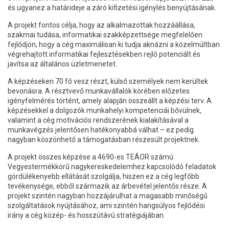
és ugyanez a határideje a záró kifizetési igénylés benyújtásának.
A projekt fontos célja, hogy az alkalmazottak hozzáállása,
szakmai tudása, informatikai szakképzettsége megfelelően
fejlődjön, hogy a cég maximálisan ki tudja aknázni a közelmúltban
végrehajtott informatikai fejlesztésekben rejlő potenciált és
javítsa az általános üzletmenetet.
A képzéseken 70 fő vesz részt, külső személyek nem kerültek
bevonásra. A résztvevő munkavállalók körében előzetes
igényfelmérés történt, amely alapján összeállt a képzési terv. A
képzésekkel a dolgozók munkahelyi kompetenciái bővülnek,
valamint a cég motivációs rendszerének kialakításával a
munkavégzés jelentősen hatékonyabbá válhat – ez pedig
nagyban köszönhető a támogatásban részesült projektnek.
A projekt összes képzése a 4690-es TEÁOR számú
Vegyestermékkörű nagykereskedelemhez kapcsolódó feladatok
gördülékenyebb ellátását szolgálja, hiszen ez a cég legfőbb
tevékenysége, ebből származik az árbevétel jelentős része. A
projekt szintén nagyban hozzájárulhat a magasabb minőségű
szolgáltatások nyújtásához, ami szintén hangsúlyos fejlődési
irány a cég közép- és hosszútávú stratégiájában.