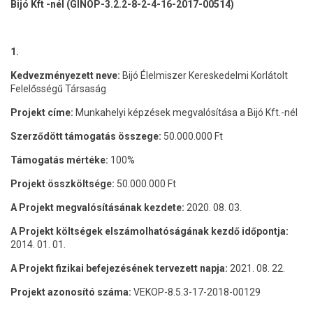
Bijó Kft -nél (GINOP-3.2.2-8-2-4-16-2017-00514)
1.
Kedvezményezett neve:
Bijó Élelmiszer Kereskedelmi Korlátolt
Felelősségű Társaság
Projekt címe:
Munkahelyi képzések megvalósítása a Bijó Kft.-nél
Szerződött támogatás összege:
50.000.000 Ft
Támogatás mértéke:
100%
Projekt összköltsége:
50.000.000 Ft
A Projekt megvalósításának kezdete:
2020. 08. 03.
A Projekt költségek elszámolhatóságának kezdő időpontja:
2014. 01. 01.
A Projekt fizikai befejezésének tervezett napja:
2021. 08. 22.
Projekt azonosító száma:
VEKOP-8.5.3-17-2018-00129