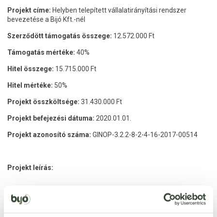
Projekt címe:
Helyben telepített vállalatirányítási rendszer
bevezetése a Bijó Kft.-nél
Szerződött támogatás összege:
12.572.000 Ft
Támogatás mértéke:
40%
Hitel összege:
15.715.000 Ft
Hitel mértéke:
50%
Projekt összköltsége:
31.430.000 Ft
Projekt befejezési dátuma:
2020.01.01.
Projekt azonosító száma:
GINOP-3.2.2-8-2-4-16-2017-00514
Projekt leírás:
A Bijó Élelmiszer Kft. 2013-ban alakult és 2014 márciusában
nyitotta meg 3600 m2 –es Szakáruházát és Kereskedését, ahol