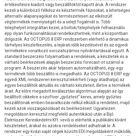
értékesítésre kiadott vagy beszállítóktól kapott áruk. A rendszer
kezeli a különböző félkész és késztermék fázisokat, a lehetséges
alternatív alapanyagokat és természetesen az elkészült
végtermékek mennyiségét és a selejt fogalmát is. Több
telephelyet integráltan kezel, a boltok/telephelyek felhasználói
épp olyan funkcionalitással rendelkezhetnek, mint a központban
dolgozók. Az OCTOPUS 8 ERP rendszerben elérhető a dinamikus
tárhelyes készletkezelés, a lejárati idők kezelésével és az egyedi
termékekre vonatkozó sorozatszámos nyilvántartással együtt. A
standard beszerzési folyamatban a rendelések, a készletek és a
várható beérkezések alapján beszerzési forecast-ot számol a
program. A beszerzés akár teljesen automatizálható, egy-egy
terméknek több beszállító is megadható. Az OCTOPUS 8 ERP egy
egyedi XML rendszeren keresztül lekérheti (vagy átadhatja) az
egyes beszállítók aktuális és várható készleteit, illetve a termékek
árait. Az előre megadott kiválasztási algoritmus alapján az így
beállított cikkekre a szoftver „győztest” keres, amely győztes
beszállítónak emberi beavatkozás nélkül elküldi a rendelést, majd
kezeli azok visszaigazolásait és beérkezéseit. Ugyanezen
megoldáson keresztül megfelelő autentikáció után a Bijó
Élelmiszer Kereskedelmi Kft. vevői is elérhetik a publikálni kívánt
készleteket, árakat és azokra rendeléseket adhatnak le. A
rendszer egy kvázi saját cégek közötti EDI megoldásként működik,