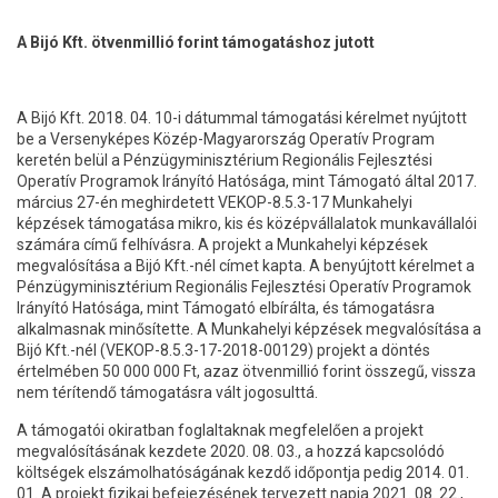
A Bijó Kft. ötvenmillió forint támogatáshoz jutott
A Bijó Kft. 2018. 04. 10-i dátummal támogatási kérelmet nyújtott
be a Versenyképes Közép-Magyarország Operatív Program
keretén belül a Pénzügyminisztérium Regionális Fejlesztési
Operatív Programok Irányító Hatósága, mint Támogató által 2017.
március 27-én meghirdetett VEKOP-8.5.3-17 Munkahelyi
képzések támogatása mikro, kis és középvállalatok munkavállalói
számára című felhívásra. A projekt a Munkahelyi képzések
megvalósítása a Bijó Kft.-nél címet kapta. A benyújtott kérelmet a
Pénzügyminisztérium Regionális Fejlesztési Operatív Programok
Irányító Hatósága, mint Támogató elbírálta, és támogatásra
alkalmasnak minősítette. A Munkahelyi képzések megvalósítása a
Bijó Kft.-nél (VEKOP-8.5.3-17-2018-00129) projekt a döntés
értelmében 50 000 000 Ft, azaz ötvenmillió forint összegű, vissza
nem térítendő támogatásra vált jogosulttá.
A támogatói okiratban foglaltaknak megfelelően a projekt
megvalósításának kezdete 2020. 08. 03., a hozzá kapcsolódó
költségek elszámolhatóságának kezdő időpontja pedig 2014. 01.
01. A projekt fizikai befejezésének tervezett napja 2021. 08. 22.,