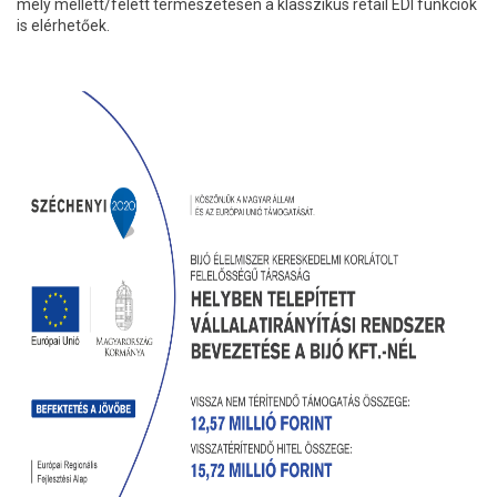
mely mellett/felett természetesen a klasszikus retail EDI funkciók
is elérhetőek.