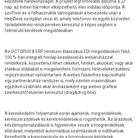
képzések hatékonyságát. A projekt legfontosabb dátuma a „D”
nap, az évben bármikor elképzelhető, éles indulás időpontja. A
szoftver és a felhasználók támogatását a bevezetés után a
HelpDesk szolgálat veszi át, amely telefonon és egyéb közvetlen
távadatelérési rendszereken keresztül is képes segíteni a
felmerülő kérdések megoldásában.
Az OCTOPUS 8 ERP rendszer klasszikus EDI megoldásokon felül,
100 %-ban integrált honlap kezeléssel és webáruházzal
rendelkezik, közvetlenül lehet cikkeket, híreket, akciókat, vagy akár
statikus oldalakat is megjeleníteni, formázni, hírleveleket küldeni,
regisztrációkat nyilvántartani. A webes felülethez kapcsolható
egy partneráruház rendszer is, mely szintén maximálisan
egyedivé szabható akár áruházanként egy webes grafikai
szerkesztőfelületen keresztül (drag&drog box).
A kereskedelmi folyamatok során ajánlatok, megrendelések,
keretszerződések és keretrendelések is rögzíthetők. Az árazások,
készletoptimalizálások is figyelembe veszik a megrendelések
előírásait, melyekből automatikus számlázások is indíthatóak.
Kezelhetők a konszignációs és a bizományosi készletek,