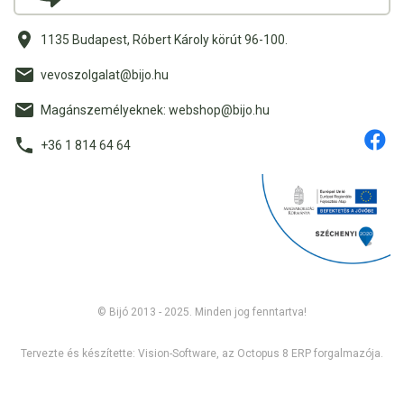
1135 Budapest, Róbert Károly körút 96-100.
vevoszolgalat@bijo.hu
Magánszemélyeknek: webshop@bijo.hu
+36 1 814 64 64
© Bijó 2013 - 2025. Minden jog fenntartva!
Tervezte és készítette:
Vision-Software, az Octopus 8 ERP forgalmazója
.