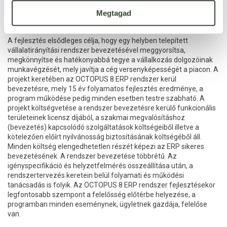
munkavégzést.
Megtagad
A fejlesztés elsődleges célja, hogy egy helyben telepített
vállalatirányítási rendszer bevezetésével meggyorsítsa,
megkönnyítse és hatékonyabbá tegye a vállalkozás dolgozóinak
munkavégzését, mely javítja a cég versenyképességét a piacon. A
projekt keretében az OCTOPUS 8 ERP rendszer kerül
bevezetésre, mely 15 év folyamatos fejlesztés eredménye, a
program működése pedig minden esetben testre szabható. A
projekt költségvetése a rendszer bevezetésre kerülő funkcionális
területeinek licensz díjából, a szakmai megvalósításhoz
(bevezetés) kapcsolódó szolgáltatások költségeiből illetve a
kötelezően előírt nyilvánosság biztosításának költségéből áll.
Minden költség elengedhetetlen részét képezi az ERP sikeres
bevezetésének. A rendszer bevezetése többrétű. Az
igényspecifikáció és helyzetfelmérés összeállítása után, a
rendszertervezés keretein belül folyamati és működési
tanácsadás is folyik. Az OCTOPUS 8 ERP rendszer fejlesztésekor
legfontosabb szempont a felelősség előtérbe helyezése, a
programban minden eseménynek, ügyletnek gazdája, felelőse
van.