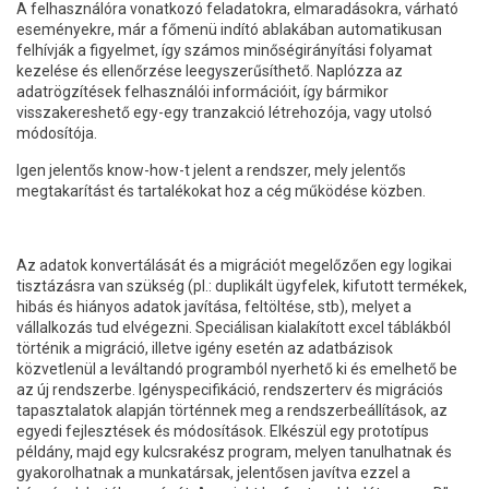
A felhasználóra vonatkozó feladatokra, elmaradásokra, várható
eseményekre, már a főmenü indító ablakában automatikusan
felhívják a figyelmet, így számos minőségirányítási folyamat
kezelése és ellenőrzése leegyszerűsíthető. Naplózza az
adatrögzítések felhasználói információit, így bármikor
visszakereshető egy-egy tranzakció létrehozója, vagy utolsó
módosítója.
Igen jelentős know-how-t jelent a rendszer, mely jelentős
megtakarítást és tartalékokat hoz a cég működése közben.
Az adatok konvertálását és a migrációt megelőzően egy logikai
tisztázásra van szükség (pl.: duplikált ügyfelek, kifutott termékek,
hibás és hiányos adatok javítása, feltöltése, stb), melyet a
vállalkozás tud elvégezni. Speciálisan kialakított excel táblákból
történik a migráció, illetve igény esetén az adatbázisok
közvetlenül a leváltandó programból nyerhető ki és emelhető be
az új rendszerbe. Igényspecifikáció, rendszerterv és migrációs
tapasztalatok alapján történnek meg a rendszerbeállítások, az
egyedi fejlesztések és módosítások. Elkészül egy prototípus
példány, majd egy kulcsrakész program, melyen tanulhatnak és
gyakorolhatnak a munkatársak, jelentősen javítva ezzel a