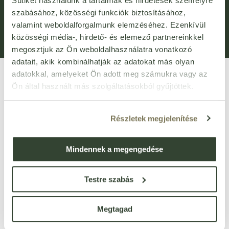
Sütiket használunk a tartalmak és hirdetések személyre
Általános Szerződési Feltételek (ÁSZF)
Adatvédelem
szabásához, közösségi funkciók biztosításához,
valamint weboldalforgalmunk elemzéséhez. Ezenkívül
Adatkezelési kérelem
Panaszkezelési Tájékoztató
közösségi média-, hirdető- és elemező partnereinkkel
Bejelentővédelem
Fogyasztói elállás
megosztjuk az Ön weboldalhasználatra vonatkozó
adatait, akik kombinálhatják az adatokat más olyan
adatokkal, amelyeket Ön adott meg számukra vagy az
Ön által használt más szolgáltatásokból gyűjtöttek.
Részletek megjelenítése
VIRTUÁLIS SÉTA
Mindennek a megengedése
Üzletünk bejárása
3D
-ben
Testre szabás
1135 Budapest, Róbert Károly körút 96-100.
vevoszolgalat@bijo.hu
Megtagad
Magánszemélyeknek: webshop@bijo.hu