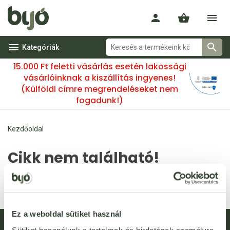
Kategóriák
15.000 Ft feletti vásárlás esetén lakossági
vásárlóinknak a kiszállítás ingyenes!
(Külföldi címre megrendeléseket nem
fogadunk!)
Kezdőoldal
Cikk nem található!
A(z) 92027 kóddal rendelkező termék nem található. Lehetséges,
hogy a termék már nincs az áruházunkban.
Ez a weboldal sütiket használ
Hírlevél feliratkozás
Újdonságok