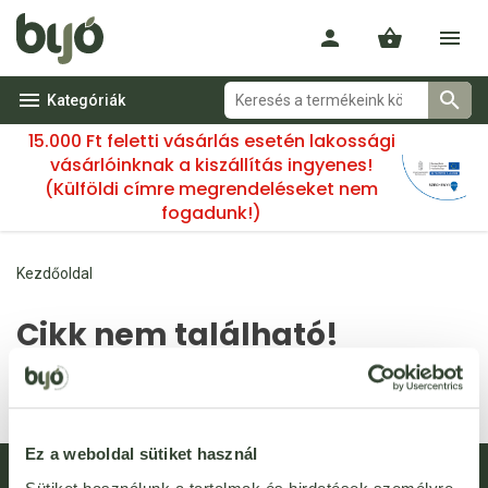
Kategóriák
15.000 Ft feletti vásárlás esetén lakossági
vásárlóinknak a kiszállítás ingyenes!
(Külföldi címre megrendeléseket nem
fogadunk!)
Kezdőoldal
Cikk nem található!
A(z) 96518 kóddal rendelkező termék nem található. Lehetséges,
hogy a termék már nincs az áruházunkban.
Ez a weboldal sütiket használ
Hírlevél feliratkozás
Újdonságok