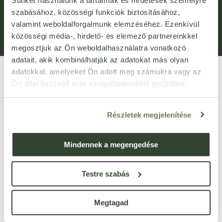
Sütiket használunk a tartalmak és hirdetések személyre
Általános Szerződési Feltételek (ÁSZF)
Adatvédelem
szabásához, közösségi funkciók biztosításához,
valamint weboldalforgalmunk elemzéséhez. Ezenkívül
Adatkezelési kérelem
Panaszkezelési Tájékoztató
közösségi média-, hirdető- és elemező partnereinkkel
Bejelentővédelem
Fogyasztói elállás
megosztjuk az Ön weboldalhasználatra vonatkozó
adatait, akik kombinálhatják az adatokat más olyan
adatokkal, amelyeket Ön adott meg számukra vagy az
Ön által használt más szolgáltatásokból gyűjtöttek.
Részletek megjelenítése
VIRTUÁLIS SÉTA
Mindennek a megengedése
Üzletünk bejárása
3D
-ben
Testre szabás
1135 Budapest, Róbert Károly körút 96-100.
vevoszolgalat@bijo.hu
Megtagad
Magánszemélyeknek: webshop@bijo.hu