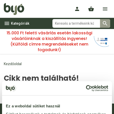
Kategóriák
15.000 Ft feletti vásárlás esetén lakossági
vásárlóinknak a kiszállítás ingyenes!
(Külföldi címre megrendeléseket nem
fogadunk!)
Kezdőoldal
Cikk nem található!
A(z) 96692 kóddal rendelkező termék nem található. Lehetséges,
hogy a termék már nincs az áruházunkban.
Ez a weboldal sütiket használ
Hírlevél feliratkozás
Újdonságok