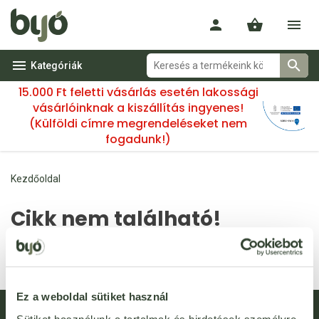
Kategóriák
15.000 Ft feletti vásárlás esetén lakossági
vásárlóinknak a kiszállítás ingyenes!
(Külföldi címre megrendeléseket nem
fogadunk!)
Kezdőoldal
Cikk nem található!
A(z) 97363 kóddal rendelkező termék nem található. Lehetséges,
hogy a termék már nincs az áruházunkban.
Ez a weboldal sütiket használ
Hírlevél feliratkozás
Újdonságok