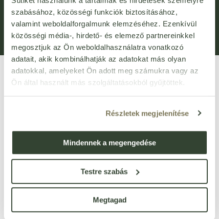
Sütiket használunk a tartalmak és hirdetések személyre
Általános Szerződési Feltételek (ÁSZF)
Adatvédelem
szabásához, közösségi funkciók biztosításához,
valamint weboldalforgalmunk elemzéséhez. Ezenkívül
Adatkezelési kérelem
Panaszkezelési Tájékoztató
közösségi média-, hirdető- és elemező partnereinkkel
Bejelentővédelem
Fogyasztói elállás
megosztjuk az Ön weboldalhasználatra vonatkozó
adatait, akik kombinálhatják az adatokat más olyan
adatokkal, amelyeket Ön adott meg számukra vagy az
Ön által használt más szolgáltatásokból gyűjtöttek.
Részletek megjelenítése
VIRTUÁLIS SÉTA
Mindennek a megengedése
Üzletünk bejárása
3D
-ben
Testre szabás
1135 Budapest, Róbert Károly körút 96-100.
vevoszolgalat@bijo.hu
Megtagad
Magánszemélyeknek: webshop@bijo.hu