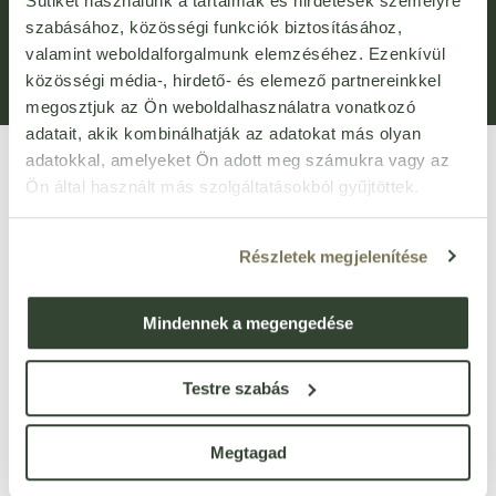
Sütiket használunk a tartalmak és hirdetések személyre
Általános Szerződési Feltételek (ÁSZF)
Adatvédelem
szabásához, közösségi funkciók biztosításához,
valamint weboldalforgalmunk elemzéséhez. Ezenkívül
Adatkezelési kérelem
Panaszkezelési Tájékoztató
közösségi média-, hirdető- és elemező partnereinkkel
Bejelentővédelem
Fogyasztói elállás
megosztjuk az Ön weboldalhasználatra vonatkozó
adatait, akik kombinálhatják az adatokat más olyan
adatokkal, amelyeket Ön adott meg számukra vagy az
Ön által használt más szolgáltatásokból gyűjtöttek.
Részletek megjelenítése
VIRTUÁLIS SÉTA
Mindennek a megengedése
Üzletünk bejárása
3D
-ben
Testre szabás
1135 Budapest, Róbert Károly körút 96-100.
vevoszolgalat@bijo.hu
Megtagad
Magánszemélyeknek: webshop@bijo.hu