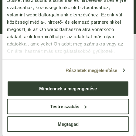
Sütiket használunk a tartalmak és hirdetések személyre
Általános Szerződési Feltételek (ÁSZF)
Adatvédelem
szabásához, közösségi funkciók biztosításához,
valamint weboldalforgalmunk elemzéséhez. Ezenkívül
Adatkezelési kérelem
Panaszkezelési Tájékoztató
közösségi média-, hirdető- és elemező partnereinkkel
Bejelentővédelem
Fogyasztói elállás
megosztjuk az Ön weboldalhasználatra vonatkozó
adatait, akik kombinálhatják az adatokat más olyan
adatokkal, amelyeket Ön adott meg számukra vagy az
Ön által használt más szolgáltatásokból gyűjtöttek.
Részletek megjelenítése
VIRTUÁLIS SÉTA
Mindennek a megengedése
Üzletünk bejárása
3D
-ben
Testre szabás
1135 Budapest, Róbert Károly körút 96-100.
vevoszolgalat@bijo.hu
Megtagad
Magánszemélyeknek: webshop@bijo.hu