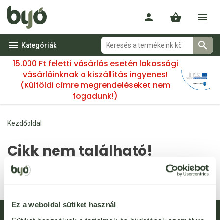
Kategóriák
15.000 Ft feletti vásárlás esetén lakossági
vásárlóinknak a kiszállítás ingyenes!
(Külföldi címre megrendeléseket nem
fogadunk!)
Kezdőoldal
Cikk nem található!
A(z) 99227 kóddal rendelkező termék nem található. Lehetséges,
hogy a termék már nincs az áruházunkban.
Ez a weboldal sütiket használ
Hírlevél feliratkozás
Újdonságok