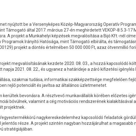
elmet nyújtott be a Versenyképes Közép-Magyarország Operatív Progra
mint Támogató által 2017. március 27-én meghirdetett VEKOP-8.5.3-17 
ra. A projekt a Munkahelyi képzések megvalósítása a Bijó Kft.-nél címe
v Programok Irányító Hatósága, mint Támogató elbírálta, és támogatás
00129) projekt a döntés értelmében 50 000 000 Ft, azaz ötvenmillió for
rojekt megvalósításának kezdete 2020. 08. 03., a hozzá kapcsolódó k
tt napja 2021. 08. 22., és ugyanez a határideje a záró kifizetési igénylé
állása, szakmai tudása, informatikai szakképzettsége megfelelően fejlő
en rejlő potenciált és javítsa az általános üzletmenetet.
 kerültek bevonásra. A résztvevő munkavállalók körében előzetes igény
ciái bővülnek, valamint a cég motivációs rendszerének kialakításával
t projektnek.
egyestermékkörű nagykereskedelemhez kapcsolódó feladatok gördüléke
 jelentős része. A projekt szintén nagyban hozzájárulhat a magasabb 
vú stratégiájában.