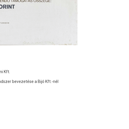
i Kft.
endszer bevezetése a Bijó Kft.-nél