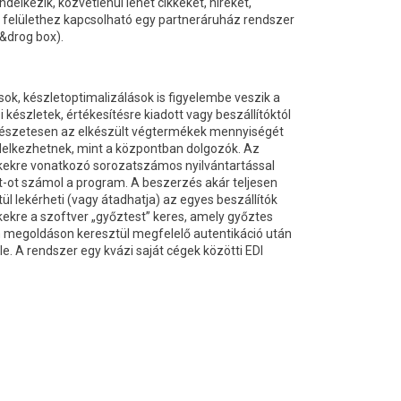
lkezik, közvetlenül lehet cikkeket, híreket,
bes felülethez kapcsolható egy partneráruház rendszer
&drog box).
ok, készletoptimalizálások is figyelembe veszik a
észletek, értékesítésre kiadott vagy beszállítóktól
ermészetesen az elkészült végtermékek mennyiségét
rendelkezhetnek, mint a központban dolgozók. Az
ékekre vonatkozó sorozatszámos nyilvántartással
t-ot számol a program. A beszerzés akár teljesen
lekérheti (vagy átadhatja) az egyes beszállítók
ikkekre a szoftver „győztest” keres, amely győztes
en megoldáson keresztül megfelelő autentikáció után
le. A rendszer egy kvázi saját cégek közötti EDI