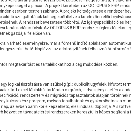
epített vállalatirányítási rendszer bevezetésével meggyorsítsa, megkönn
senyképességét a piacon. A projekt keretében az OCTOPUS 8 ERP rendsz
den esetben testre szabható. A projekt költségvetése a rendszer bevez
olódó szolgáltatások költségeiből illetve a kötelezően előírt nyilvános
etésének. A rendszer bevezetése többrétű. Az igényspecifikáció és hel
ési tanácsadás is folyik. Az OCTOPUS 8 ERP rendszer fejlesztésekor l
nek gazdája, felelőse van.
ra, várható eseményekre, már a főmenü indító ablakában automatikusa
leegyszerűsíthető. Naplózza az adatrögzítések felhasználói információ
lentős megtakarítást és tartalékokat hoz a cég működése közben.
 logikai tisztázásra van szükség (pl.: duplikált ügyfelek, kifutott term
 kialakított excel táblákból történik a migráció, illetve igény esetén az
ecifikáció, rendszerterv és migrációs tapasztalatok alapján történnek 
 egy kulcsrakész program, melyen tanulhatnak és gyakorolhatnak a munk
nap, az évben bármikor elképzelhető, éles indulás időpontja. A szoftv
éb közvetlen távadatelérési rendszereken keresztül is képes segíteni 