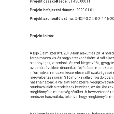
Projekt összköltsége:
31.430.000 Ft
Projekt befejezési dátuma:
2020.01.01.
Projekt azonosító száma:
GINOP-3.2.2-8-2-4-16-2
Projekt leírás:
A Bijó Élelmiszer Kft. 2013-ban alakult és 2014 má
forgalmazza kis-és nagykereskedésként. A vállalkoz
alapanyagok, vitaminok, étrend-kiegészítők, gyógyt
az elmúlt években dinamikus fejlődésen ment kereszt
informatikai rendszer lecserélése vált szükségessé e
megvalósítása során 3 fő munkavállaló fog dolgozni
használhatóak, a vállalati rendszerrel végigkövet
munkavállalók a rendelések kezelése, az áru összek
megkönnyíti a munkavégzésüket. A bevezetendő ren
rendszer használata, tekintve, hogy megkönnyíti, m