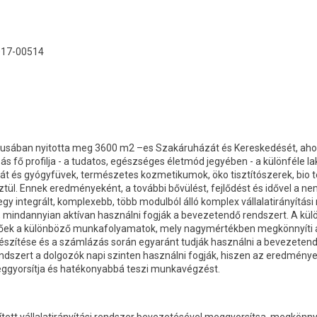
017-00514
rciusában nyitotta meg 3600 m2 –es Szakáruházát és Kereskedését, ahol
ás fő profilja - a tudatos, egészséges életmód jegyében - a különféle
eát és gyógyfüvek, természetes kozmetikumok, öko tisztítószerek, bio 
ül. Ennek eredményeként, a további bővülést, fejlődést és idővel a nemz
gy integrált, komplexebb, több modulból álló komplex vállalatirányítási
, mindannyian aktívan használni fogják a bevezetendő rendszert. A kü
hetőek a különböző munkafolyamatok, mely nagymértékben megkönnyíti 
észítése és a számlázás során egyaránt tudják használni a bevezetendő
dszert a dolgozók napi szinten használni fogják, hiszen az eredmén
eggyorsítja és hatékonyabbá teszi munkavégzést.