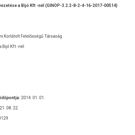
bevezetése a Bijó Kft -nél (GINOP-3.2.2-8-2-4-16-2017-00514)
mi Korlátolt Felelősségű Társaság
Bijó Kft.-nél
időpontja:
2014. 01. 01.
21. 08. 22.
0129