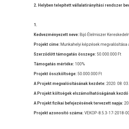
2. Helyben telepített vállalatirányítási rendszer 
1.
Kedvezményezett neve:
Bijó Élelmiszer Kereskedel
Projekt címe:
Munkahelyi képzések megvalósítása a 
Szerződött támogatás összege:
50.000.000 Ft
Támogatás mértéke:
100%
Projekt összköltsége:
50.000.000 Ft
A Projekt megvalósításának kezdete:
2020. 08. 03.
A Projekt költségek elszámolhatóságának kezdő 
A Projekt fizikai befejezésének tervezett napja:
20
Projekt azonosító száma:
VEKOP-8.5.3-17-2018-0