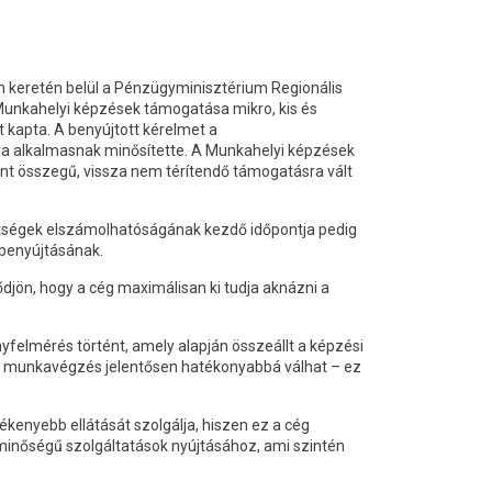
m keretén belül a Pénzügyminisztérium Regionális
Munkahelyi képzések támogatása mikro, kis és
t kapta. A benyújtott kérelmet a
ra alkalmasnak minősítette. A Munkahelyi képzések
int összegű, vissza nem térítendő támogatásra vált
öltségek elszámolhatóságának kezdő időpontja pedig
s benyújtásának.
djön, hogy a cég maximálisan ki tudja aknázni a
felmérés történt, amely alapján összeállt a képzési
 a munkavégzés jelentősen hatékonyabbá válhat – ez
nyebb ellátását szolgálja, hiszen ez a cég
minőségű szolgáltatások nyújtásához, ami szintén