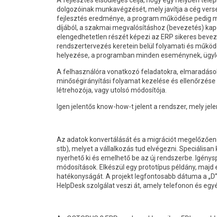
A fejlesztés elsődleges célja, hogy egy helyben tel
dolgozóinak munkavégzését, mely javítja a cég ver
fejlesztés eredménye, a program működése pedig min
díjából, a szakmai megvalósításhoz (bevezetés) kapcs
elengedhetetlen részét képezi az ERP sikeres bevez
rendszertervezés keretein belül folyamati és működ
helyezése, a programban minden eseménynek, ügylet
A felhasználóra vonatkozó feladatokra, elmaradások
minőségirányítási folyamat kezelése és ellenőrzése 
létrehozója, vagy utolsó módosítója.
Igen jelentős know-how-t jelent a rendszer, mely je
Az adatok konvertálását és a migrációt megelőzően egy
stb), melyet a vállalkozás tud elvégezni. Speciálisan
nyerhető ki és emelhető be az új rendszerbe. Igénysp
módosítások. Elkészül egy prototípus példány, majd
hatékonyságát. A projekt legfontosabb dátuma a „D” 
HelpDesk szolgálat veszi át, amely telefonon és egy