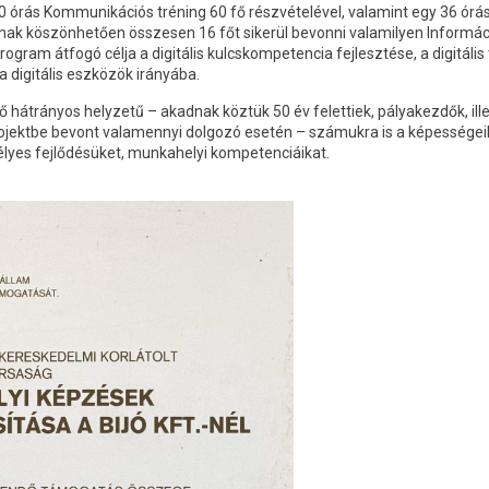
 órás Kommunikációs tréning 60 fő részvételével, valamint egy 36 órás 
nak köszönhetően összesen 16 főt sikerül bevonni valamilyen Informá
ogram átfogó célja a digitális kulcskompetencia fejlesztése, a digitál
a digitális eszközök irányába.
hátrányos helyzetű – akadnak köztük 50 év felettiek, pályakezdők, ille
rojektbe bevont valamennyi dolgozó esetén – számukra is a képessége
lyes fejlődésüket, munkahelyi kompetenciáikat.