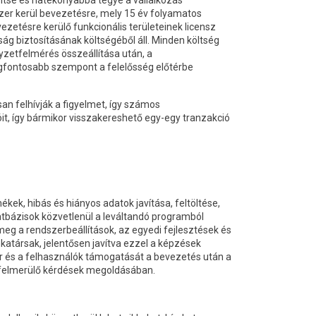
yítse és hatékonyabbá tegye a vállalkozás
er kerül bevezetésre, mely 15 év folyamatos
etésre kerülő funkcionális területeinek licensz
ság biztosításának költségéből áll. Minden költség
yzetfelmérés összeállítása után, a
egfontosabb szempont a felelősség előtérbe
n felhívják a figyelmet, így számos
it, így bármikor visszakereshető egy-egy tranzakció
ékek, hibás és hiányos adatok javítása, feltöltése,
 adatbázisok közvetlenül a leváltandó programból
meg a rendszerbeállítások, az egyedi fejlesztések és
atársak, jelentősen javítva ezzel a képzések
er és a felhasználók támogatását a bevezetés után a
a felmerülő kérdések megoldásában.