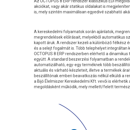
Az OCTOPUS 8 ERP rendszer klasszikus EDI megoldások
akciókat, vagy akár statikus oldalakat is megjeleníte
is, mely szintén maximálisan egyedivé szabható aká
A kereskedelmi folyamatok során ajánlatok, megrend
megrendelések előírásait, melyekből automatikus szá
kapott áruk. A rendszer kezeli a különböző félkész
és a selejt fogalmát is. Több telephelyet integrálta
OCTOPUS 8 ERP rendszerben elérhető a dinamikus tár
együtt. A standard beszerzési folyamatban a rendel
automatizálható, egy-egy terméknek több beszállító
aktuális és várható készleteit, illetve a termékek ára
beszállítónak emberi beavatkozás nélkül elküldi a r
a Bijó Élelmiszer Kereskedelmi Kft. vevői is elérheti
megoldásként működik, mely mellett/felett természet