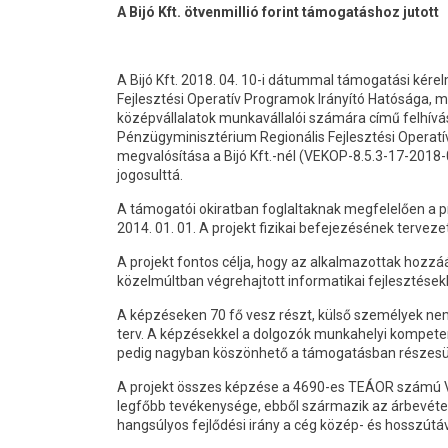
A Bijó Kft. ötvenmillió forint támogatáshoz jutott
A Bijó Kft. 2018. 04. 10-i dátummal támogatási kér
Fejlesztési Operatív Programok Irányító Hatósága, 
középvállalatok munkavállalói számára című felhívás
Pénzügyminisztérium Regionális Fejlesztési Operatí
megvalósítása a Bijó Kft.-nél (VEKOP-8.5.3-17-2018-
jogosulttá.
A támogatói okiratban foglaltaknak megfelelően a p
2014. 01. 01. A projekt fizikai befejezésének terveze
A projekt fontos célja, hogy az alkalmazottak hozzá
közelmúltban végrehajtott informatikai fejlesztésekb
A képzéseken 70 fő vesz részt, külső személyek nem
terv. A képzésekkel a dolgozók munkahelyi kompeten
pedig nagyban köszönhető a támogatásban részesül
A projekt összes képzése a 4690-es TEÁOR számú V
legfőbb tevékenysége, ebből származik az árbevétel
hangsúlyos fejlődési irány a cég közép- és hosszútá