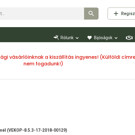
Regisz
Rólunk
Bijóságok
ssági vásárlóinknak a kiszállítás ingyenes! (Külföldi cí
nem fogadunk!)
 -nél (VEKOP-8.5.3-17-2018-00129)