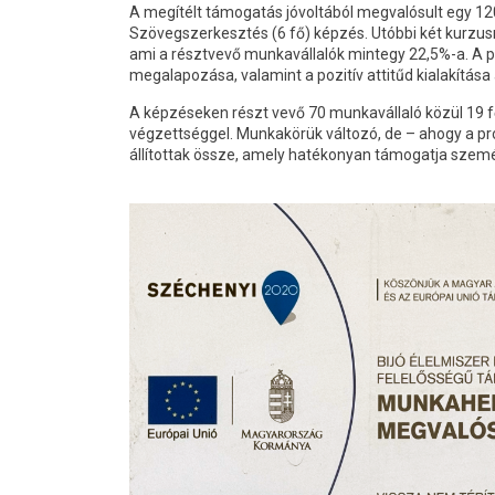
A megítélt támogatás jóvoltából megvalósult egy 120
Szövegszerkesztés (6 fő) képzés. Utóbbi két kurzus
ami a résztvevő munkavállalók mintegy 22,5%-a. A pr
megalapozása, valamint a pozitív attitűd kialakítása 
A képzéseken részt vevő 70 munkavállaló közül 19 fő 
végzettséggel. Munkakörük változó, de – ahogy a p
állítottak össze, amely hatékonyan támogatja szemé