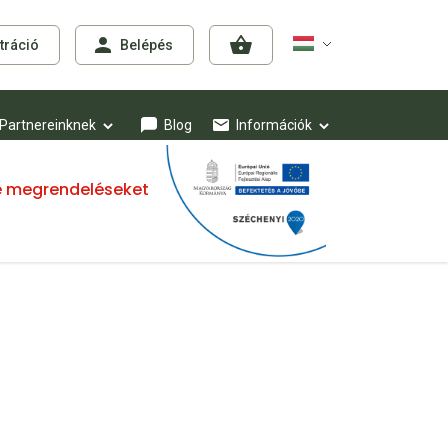
tráció
Belépés
Partnereinknek
Blog
Információk
mre megrendeléseket