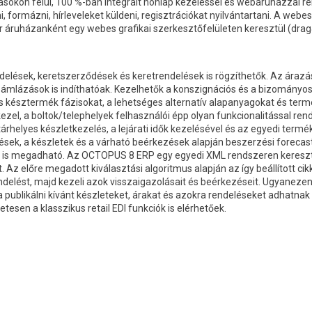
on felül, 100 %-ban integrált honlap kezeléssel és webáruházzal rende
ni, formázni, hírleveleket küldeni, regisztrációkat nyilvántartani. A we
r áruházanként egy webes grafikai szerkesztőfelületen keresztül (drag
elések, keretszerződések és keretrendelések is rögzíthetők. Az árazás
mlázások is indíthatóak. Kezelhetők a konszignációs és a bizományosi k
 és késztermék fázisokat, a lehetséges alternatív alapanyagokat és t
n kezel, a boltok/telephelyek felhasználói épp olyan funkcionalitással 
helyes készletkezelés, a lejárati idők kezelésével és az egyedi term
ések, a készletek és a várható beérkezések alapján beszerzési forecas
 is megadható. Az OCTOPUS 8 ERP egy egyedi XML rendszeren keresztül 
it. Az előre megadott kiválasztási algoritmus alapján az így beállított c
endelést, majd kezeli azok visszaigazolásait és beérkezéseit. Ugyanez
k a publikálni kívánt készleteket, árakat és azokra rendeléseket adhatnak 
esen a klasszikus retail EDI funkciók is elérhetőek.