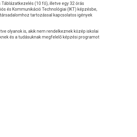
Táblázatkezelés (10 fő), illetve egy 32 órás
ciós és Kommunikáció Technológiai (IKT) képzésbe,
is társadalomhoz tartozással kapcsolatos igények
tve olyanok is, akik nem rendelkeznek közép iskolai
iknek és a tudásuknak megfelelő képzési programot