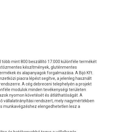
 több mint 800 beszállító 17.000 különféle termékét
 laktózmentes készítmények, gluténmentes
termékek és alapanyagok forgalmazása. A Bijó Kft.
etközi piacra lépést segítve, a jelenleg használt
 rendszerre. A cég debreceni telephelyén a projekt
lönféle modulok minden tevékenységi területen
azok nyomon követését és átláthatóságát. A
 vállalatirányítási rendszert, mely nagymértékben
yes munkavégzéshez elengedhetetlen lesz a