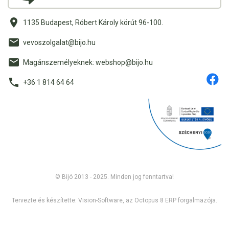
1135 Budapest, Róbert Károly körút 96-100.
vevoszolgalat@bijo.hu
Magánszemélyeknek: webshop@bijo.hu
+36 1 814 64 64
© Bijó 2013 - 2025. Minden jog fenntartva!
Tervezte és készítette:
Vision-Software, az Octopus 8 ERP forgalmazója
.