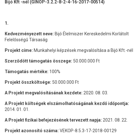
Bijó Kft -nél (GINOP-3.2.2-8-2-4-16-2017-00514)
1.
Kedvezményezett neve:
Bijó Élelmiszer Kereskedelmi Korlátolt
Felelősségű Társaság
Projekt címe:
Munkahelyi képzések megvalósítása a Bijó Kft.-nél
Szerződött támogatás összege:
50.000.000 Ft
Támogatás mértéke:
100%
Projekt összköltsége:
50.000.000 Ft
A Projekt megvalósításának kezdete:
2020. 08. 03.
A Projekt költségek elszámolhatóságának kezdő időpontja:
2014. 01. 01.
A Projekt fizikai befejezésének tervezett napja:
2021. 08. 22.
Projekt azonosító száma:
VEKOP-8.5.3-17-2018-00129