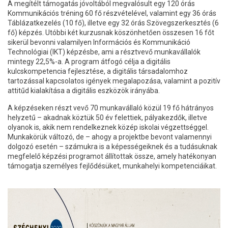
A megítélt támogatás jóvoltából megvalósult egy 120 órás
Kommunikációs tréning 60 fő részvételével, valamint egy 36 órás
Táblázatkezelés (10 fő), illetve egy 32 órás Szövegszerkesztés (6
fő) képzés. Utóbbi két kurzusnak köszönhetően összesen 16 főt
sikerül bevonni valamilyen Információs és Kommunikáció
Technológiai (IKT) képzésbe, ami a résztvevő munkavállalók
mintegy 22,5%-a. A program átfogó célja a digitális
kulcskompetencia fejlesztése, a digitális társadalomhoz
tartozással kapcsolatos igények megalapozása, valamint a pozitív
attitűd kialakítása a digitális eszközök irányába.
A képzéseken részt vevő 70 munkavállaló közül 19 fő hátrányos
helyzetű – akadnak köztük 50 év felettiek, pályakezdők, illetve
olyanok is, akik nem rendelkeznek közép iskolai végzettséggel.
Munkakörük változó, de – ahogy a projektbe bevont valamennyi
dolgozó esetén – számukra is a képességeiknek és a tudásuknak
megfelelő képzési programot állítottak össze, amely hatékonyan
támogatja személyes fejlődésüket, munkahelyi kompetenciáikat.