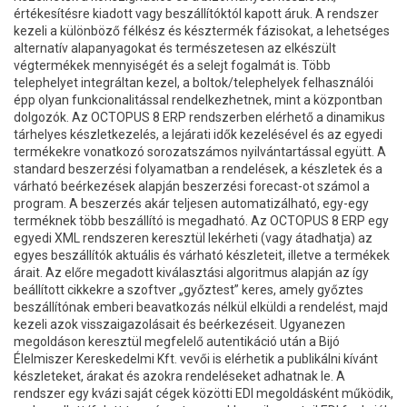
értékesítésre kiadott vagy beszállítóktól kapott áruk. A rendszer
kezeli a különböző félkész és késztermék fázisokat, a lehetséges
alternatív alapanyagokat és természetesen az elkészült
végtermékek mennyiségét és a selejt fogalmát is. Több
telephelyet integráltan kezel, a boltok/telephelyek felhasználói
épp olyan funkcionalitással rendelkezhetnek, mint a központban
dolgozók. Az OCTOPUS 8 ERP rendszerben elérhető a dinamikus
tárhelyes készletkezelés, a lejárati idők kezelésével és az egyedi
termékekre vonatkozó sorozatszámos nyilvántartással együtt. A
standard beszerzési folyamatban a rendelések, a készletek és a
várható beérkezések alapján beszerzési forecast-ot számol a
program. A beszerzés akár teljesen automatizálható, egy-egy
terméknek több beszállító is megadható. Az OCTOPUS 8 ERP egy
egyedi XML rendszeren keresztül lekérheti (vagy átadhatja) az
egyes beszállítók aktuális és várható készleteit, illetve a termékek
árait. Az előre megadott kiválasztási algoritmus alapján az így
beállított cikkekre a szoftver „győztest” keres, amely győztes
beszállítónak emberi beavatkozás nélkül elküldi a rendelést, majd
kezeli azok visszaigazolásait és beérkezéseit. Ugyanezen
megoldáson keresztül megfelelő autentikáció után a Bijó
Élelmiszer Kereskedelmi Kft. vevői is elérhetik a publikálni kívánt
készleteket, árakat és azokra rendeléseket adhatnak le. A
rendszer egy kvázi saját cégek közötti EDI megoldásként működik,