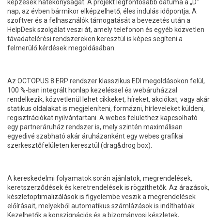
képzések hatékonyságát. A projekt legfontosabb dátuma a „D”
nap, az évben bármikor elképzelhető, éles indulás időpontja. A
szoftver és a felhasználók támogatását a bevezetés után a
HelpDesk szolgálat veszi át, amely telefonon és egyéb közvetlen
távadatelérési rendszereken keresztül is képes segíteni a
felmerülő kérdések megoldásában.
Az OCTOPUS 8 ERP rendszer klasszikus EDI megoldásokon felül,
100 %-ban integrált honlap kezeléssel és webáruházzal
rendelkezik, közvetlenül lehet cikkeket, híreket, akciókat, vagy akár
statikus oldalakat is megjeleníteni, formázni, hírleveleket küldeni,
regisztrációkat nyilvántartani. A webes felülethez kapcsolható
egy partneráruház rendszer is, mely szintén maximálisan
egyedivé szabható akár áruházanként egy webes grafikai
szerkesztőfelületen keresztül (drag&drog box).
A kereskedelmi folyamatok során ajánlatok, megrendelések,
keretszerződések és keretrendelések is rögzíthetők. Az árazások,
készletoptimalizálások is figyelembe veszik a megrendelések
előírásait, melyekből automatikus számlázások is indíthatóak.
Kezelhetők a konszignációs és a bizományosi készletek,