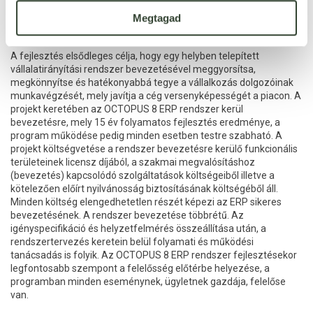
munkavégzést.
Megtagad
A fejlesztés elsődleges célja, hogy egy helyben telepített
vállalatirányítási rendszer bevezetésével meggyorsítsa,
megkönnyítse és hatékonyabbá tegye a vállalkozás dolgozóinak
munkavégzését, mely javítja a cég versenyképességét a piacon. A
projekt keretében az OCTOPUS 8 ERP rendszer kerül
bevezetésre, mely 15 év folyamatos fejlesztés eredménye, a
program működése pedig minden esetben testre szabható. A
projekt költségvetése a rendszer bevezetésre kerülő funkcionális
területeinek licensz díjából, a szakmai megvalósításhoz
(bevezetés) kapcsolódó szolgáltatások költségeiből illetve a
kötelezően előírt nyilvánosság biztosításának költségéből áll.
Minden költség elengedhetetlen részét képezi az ERP sikeres
bevezetésének. A rendszer bevezetése többrétű. Az
igényspecifikáció és helyzetfelmérés összeállítása után, a
rendszertervezés keretein belül folyamati és működési
tanácsadás is folyik. Az OCTOPUS 8 ERP rendszer fejlesztésekor
legfontosabb szempont a felelősség előtérbe helyezése, a
programban minden eseménynek, ügyletnek gazdája, felelőse
van.