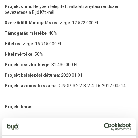
Projekt címe:
Helyben telepített vállalatirányítási rendszer
bevezetése a Bijó Kft.-nél
Szerződött támogatás összege:
12.572.000 Ft
Támogatás mértéke:
40%
Hitel összege:
15.715.000 Ft
Hitel mértéke:
50%
Projekt összköltsége:
31.430.000 Ft
Projekt befejezési dátuma:
2020.01.01.
Projekt azonosító száma:
GINOP-3.2.2-8-2-4-16-2017-00514
Projekt leírás:
A Bijó Élelmiszer Kft. 2013-ban alakult és 2014 márciusában
nyitotta meg 3600 m2 –es Szakáruházát és Kereskedését, ahol