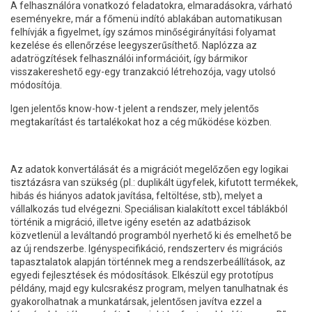
A felhasználóra vonatkozó feladatokra, elmaradásokra, várható
eseményekre, már a főmenü indító ablakában automatikusan
felhívják a figyelmet, így számos minőségirányítási folyamat
kezelése és ellenőrzése leegyszerűsíthető. Naplózza az
adatrögzítések felhasználói információit, így bármikor
visszakereshető egy-egy tranzakció létrehozója, vagy utolsó
módosítója.
Igen jelentős know-how-t jelent a rendszer, mely jelentős
megtakarítást és tartalékokat hoz a cég működése közben.
Az adatok konvertálását és a migrációt megelőzően egy logikai
tisztázásra van szükség (pl.: duplikált ügyfelek, kifutott termékek,
hibás és hiányos adatok javítása, feltöltése, stb), melyet a
vállalkozás tud elvégezni. Speciálisan kialakított excel táblákból
történik a migráció, illetve igény esetén az adatbázisok
közvetlenül a leváltandó programból nyerhető ki és emelhető be
az új rendszerbe. Igényspecifikáció, rendszerterv és migrációs
tapasztalatok alapján történnek meg a rendszerbeállítások, az
egyedi fejlesztések és módosítások. Elkészül egy prototípus
példány, majd egy kulcsrakész program, melyen tanulhatnak és
gyakorolhatnak a munkatársak, jelentősen javítva ezzel a