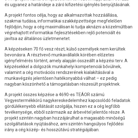
és ugyanez a határideje a záró kifizetési igénylés benyújtásának.
A projekt fontos célja, hogy az alkalmazottak hozzáállása,
szakmai tudása, informatikai szakképzettsége megfelelően
fejlődjön, hogy a cég maximálisan ki tudja aknázni a közelmúltban
végrehajtott informatikai fejlesztésekben rejlő potenciált és
javítsa az általános üzletmenetet.
A képzéseken 70 fő vesz részt, külső személyek nem kerültek
bevonásra. A résztvevő munkavállalók körében előzetes
igényfelmérés történt, amely alapján összeállt a képzési terv. A
képzésekkel a dolgozók munkahelyi kompetenciái bővülnek,
valamint a cég motivációs rendszerének kialakításával a
munkavégzés jelentősen hatékonyabbá válhat – ez pedig
nagyban köszönhető a támogatásban részesült projektnek.
A projekt összes képzése a 4690-es TEÁOR számú
Vegyestermékkörű nagykereskedelemhez kapcsolódó feladatok
gördülékenyebb ellátását szolgálja, hiszen ez a cég legfőbb
tevékenysége, ebből származik az árbevétel jelentős része. A
projekt szintén nagyban hozzájárulhat a magasabb minőségű
szolgáltatások nyújtásához, ami szintén hangsúlyos fejlődési
irány a cég közép- és hosszútávú stratégiájában.