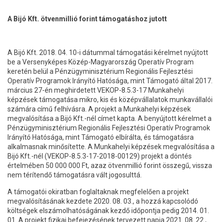
A Bijó Kft. ötvenmillió forint támogatáshoz jutott
A Bijó Kft. 2018. 04. 10-i dátummal támogatási kérelmet nyújtott
be a Versenyképes Közép-Magyarország Operatív Program
keretén belül a Pénzügyminisztérium Regionális Fejlesztési
Operatív Programok Irányító Hatósága, mint Támogató által 2017.
március 27-én meghirdetett VEKOP-8.5.3-17 Munkahelyi
képzések támogatása mikro, kis és középvállalatok munkavállalói
számára című felhívásra. A projekt a Munkahelyi képzések
megvalósítása a Bijó Kft.-nél címet kapta. A benyújtott kérelmet a
Pénzügyminisztérium Regionális Fejlesztési Operatív Programok
Irányító Hatósága, mint Támogató elbírálta, és támogatásra
alkalmasnak minősítette. A Munkahelyi képzések megvalósítása a
Bijó Kft.-nél (VEKOP-8.5.3-17-2018-00129) projekt a döntés
értelmében 50 000 000 Ft, azaz ötvenmillió forint összegű, vissza
nem térítendő támogatásra vált jogosulttá.
A támogatói okiratban foglaltaknak megfelelően a projekt
megvalósításának kezdete 2020. 08. 03., a hozzá kapcsolódó
költségek elszámolhatóságának kezdő időpontja pedig 2014. 01.
01. A projekt fizikai befejezésének tervezett napja 2021. 08. 22.,