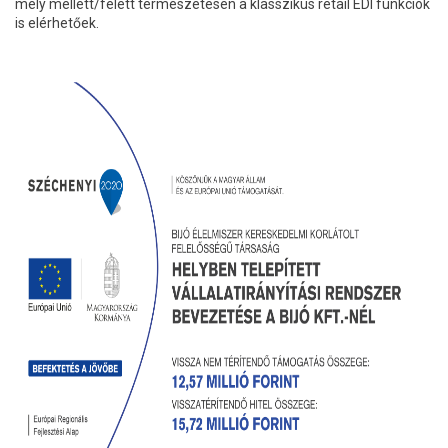
mely mellett/felett természetesen a klasszikus retail EDI funkciók
is elérhetőek.