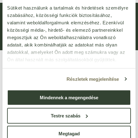
Sütiket használunk a tartalmak és hirdetések személyre
Hírlevél feliratkozás
Újdonságok
szabásához, közösségi funkciók biztosításához,
Általános Szerződési Feltételek (ÁSZF)
Adatvédelem
valamint weboldalforgalmunk elemzéséhez. Ezenkívül
közösségi média-, hirdető- és elemező partnereinkkel
Adatkezelési kérelem
Panaszkezelési Tájékoztató
megosztjuk az Ön weboldalhasználatra vonatkozó
Bejelentővédelem
Fogyasztói elállás
adatait, akik kombinálhatják az adatokat más olyan
adatokkal, amelyeket Ön adott meg számukra vagy az
Ön által használt más szolgáltatásokból gyűjtöttek.
Részletek megjelenítése
Mindennek a megengedése
VIRTUÁLIS SÉTA
Üzletünk bejárása
3D
-ben
Testre szabás
1135 Budapest, Róbert Károly körút 96-100.
Megtagad