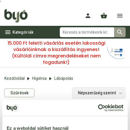
'
Kategóriák
15.000 Ft feletti vásárlás esetén lakossági
vásárlóinknak a kiszállítás ingyenes!
(Külföldi címre megrendeléseket nem
fogadunk!)
Kezdőoldal
Higiénia
Lábápolás
Szűrések
Nincs találat.
Ez a weboldal sütiket használ