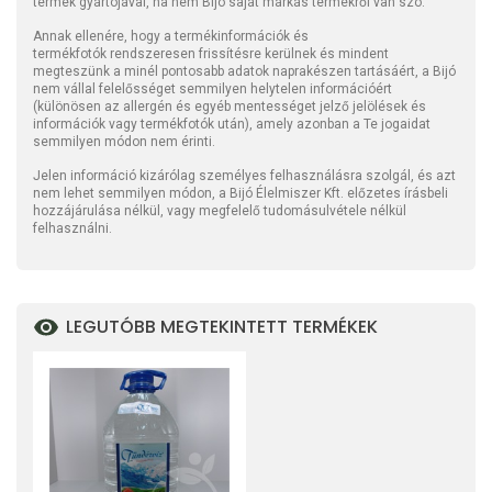
termék gyártójával, ha nem Bijó saját márkás termékről van szó.
Annak ellenére, hogy a termékinformációk és
termékfotók rendszeresen frissítésre kerülnek és mindent
megteszünk a minél pontosabb adatok naprakészen tartásáért, a Bijó
nem vállal felelősséget semmilyen helytelen információért
(különösen az allergén és egyéb mentességet jelző jelölések és
információk vagy termékfotók után), amely azonban a Te jogaidat
semmilyen módon nem érinti.
Jelen információ kizárólag személyes felhasználásra szolgál, és azt
nem lehet semmilyen módon, a Bijó Élelmiszer Kft. előzetes írásbeli
hozzájárulása nélkül, vagy megfelelő tudomásulvétele nélkül
felhasználni.
LEGUTÓBB MEGTEKINTETT TERMÉKEK