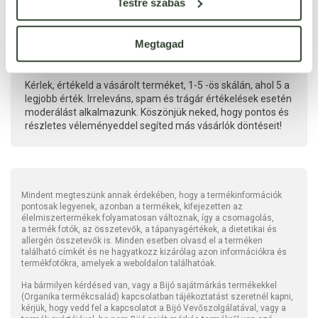
Testre szabás
Megtagad
Kérlek, értékeld a vásárolt terméket, 1-5 -ös skálán, ahol 5 a
legjobb érték. Irreleváns, spam és trágár értékelések esetén
moderálást alkalmazunk. Köszönjük neked, hogy pontos és
részletes véleményeddel segíted más vásárlók döntéseit!
Mindent megteszünk annak érdekében, hogy a termékinformációk
pontosak legyenek, azonban a termékek, kifejezetten az
élelmiszertermékek folyamatosan változnak, így a csomagolás,
a termék fotók, az összetevők, a tápanyagértékek, a dietetikai és
allergén összetevők is. Minden esetben olvasd el a terméken
található címkét és ne hagyatkozz kizárólag azon információkra és
termékfotókra, amelyek a weboldalon találhatóak.
Ha bármilyen kérdésed van, vagy a Bijó sajátmárkás termékekkel
(Organika termékcsalád) kapcsolatban tájékoztatást szeretnél kapni,
kérjük, hogy vedd fel a kapcsolatot a Bijó Vevőszolgálatával, vagy a