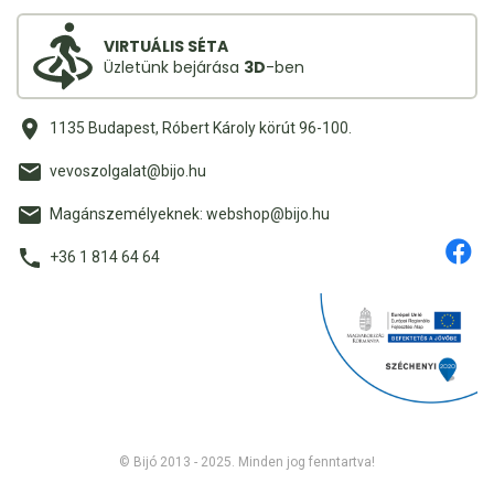
VIRTUÁLIS SÉTA
Üzletünk bejárása
3D
-ben
1135 Budapest, Róbert Károly körút 96-100.
vevoszolgalat@bijo.hu
Magánszemélyeknek: webshop@bijo.hu
+36 1 814 64 64
© Bijó 2013 - 2025. Minden jog fenntartva!