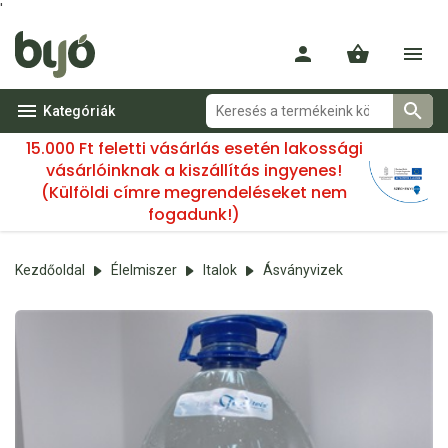
'
Kategóriák
15.000 Ft feletti vásárlás esetén lakossági
vásárlóinknak a kiszállítás ingyenes!
(Külföldi címre megrendeléseket nem
fogadunk!)
Kezdőoldal
Élelmiszer
Italok
Ásványvizek