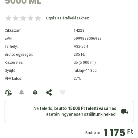
5000 ML
Ugrás az értékelésekhez
Cikkszám:
14223
EAN:
5999888006929
Tárhely:
A32-56-1
Bruttó egységár:
235 Ft/l
Kiszerelés:
db (5 000 ml)
Gyűjtő:
raklap=118db
ÁFA kulcs:
27%
Ne feledd,
bruttó 15000 Ft feletti vásárlás
esetén ingyenesen szállítunk neked!
1 175
Ft
Bruttó ár: