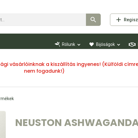
Regisz
Rólunk
Bijóságok
ssági vásárlóinknak a kiszállítás ingyenes! (Külföldi cí
nem fogadunk!)
ermékek
NEUSTON ASHWAGANDA 