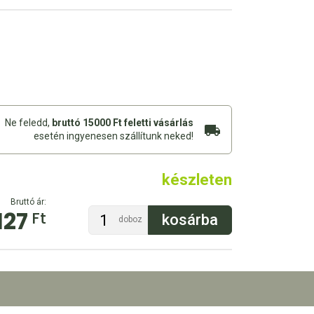
Ne feledd,
bruttó 15000 Ft feletti vásárlás
esetén ingyenesen szállítunk neked!
készleten
Bruttó ár:
127
Ft
doboz