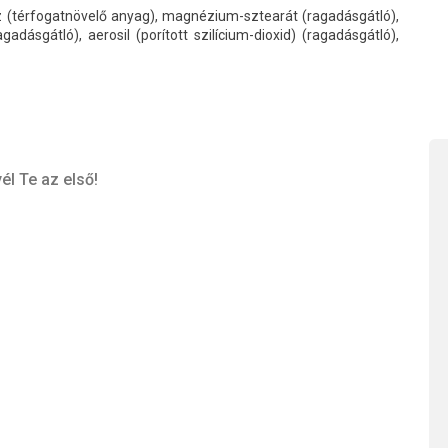
z (térfogatnövelő anyag), magnézium-sztearát (ragadásgátló),
adásgátló), aerosil (porított szilícium-dioxid) (ragadásgátló),
él Te az első!