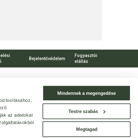
elési
Fogyasztói
Bejelentővédelem
ó
elállás
bert Károly körút 96-100.
o.hu
Mindennek a megengedése
biztosításához,
ek: webshop@bijo.hu
ező
Testre szabás
ják az adatokat
olgáltatásokból
Megtagad
© Bijó 2013 - 2025. Minden jog fenntartva!