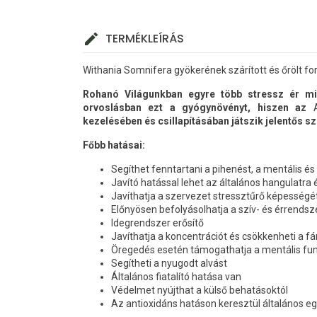
TERMÉKLEÍRÁS
Withania Somnifera gyökerének szárított és őrölt fo
Rohanó Világunkban egyre több stressz ér min
orvoslásban ezt a gyógynövényt, hiszen az
kezelésében és csillapításában játszik jelentős s
Főbb hatásai:
Segíthet fenntartani a pihenést, a mentális és fi
Javító hatással lehet az általános hangulatra é
Javíthatja a szervezet stressztűrő képességét
Előnyösen befolyásolhatja a szív- és érrendsz
Idegrendszer erősítő
Javíthatja a koncentrációt és csökkenheti a 
Öregedés esetén támogathatja a mentális fun
Segítheti a nyugodt alvást
Általános fiatalító hatása van
Védelmet nyújthat a külső behatásoktól
Az antioxidáns hatáson keresztül általános 