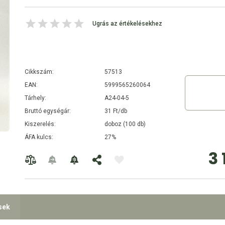
Ugrás az értékelésekhez
Cikkszám:
57513
EAN:
5999565260064
Tárhely:
A24-04-5
Bruttó egységár:
31 Ft/db
Kiszerelés:
doboz (100 db)
ÁFA kulcs:
27%
3 
sek