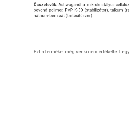
Összetevők:
Ashwagandha: mikrokristályos celluló
bevonó polimer, PVP K-30 (stabilizátor), talkum (rag
nátrium-benzoát (tartósítószer).
Ezt a terméket még senki nem értékelte. Legy