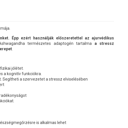
rmája.
ket. Épp ezért használják előszeretettel az ajurvédikus
Ashwagandha természetes adaptogén tartalma
a stressz
zerepet
.
zikai jólétet.
s a kognitív funkciókra.
. Segítheti a szervezetet a stressz elviselésében
ert
fáradékonyságot
kciókat.
egészségmegőrzésre is alkalmas lehet