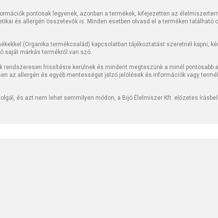
rmációk pontosak legyenek, azonban a termékek, kifejezetten az élelmiszerter
tetikai és allergén összetevők is. Minden esetben olvasd el a terméken található
kekkel (Organika termékcsalád) kapcsolatban tájékoztatást szeretnél kapni, kérj
jó saját márkás termékről van szó.
k rendszeresen frissítésre kerülnek és mindent megteszünk a minél pontosabb ad
sen az allergén és egyéb mentességet jelző jelölések és információk vagy termé
lgál, és azt nem lehet semmilyen módon, a Bijó Élelmiszer Kft. előzetes írásbe