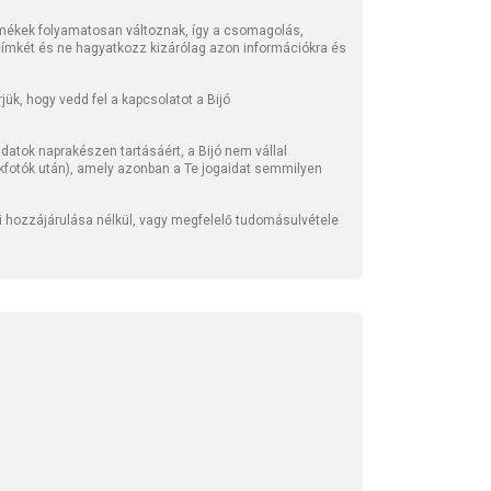
mékek folyamatosan változnak, így a csomagolás,
 címkét és ne hagyatkozz kizárólag azon információkra és
ük, hogy vedd fel a kapcsolatot a Bijó
atok naprakészen tartásáért, a Bijó nem vállal
kfotók után), amely azonban a Te jogaidat semmilyen
li hozzájárulása nélkül, vagy megfelelő tudomásulvétele