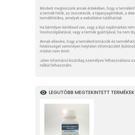
Mindent megteszünk annak érdekében, hogy a termékinfo
a termék fotók, az összetevők, a tápanyagértékek, a die
termékfotókra, amelyek a weboldalon találhatóak.
Ha bármilyen kérdésed van, vagy a Bijó sajátmárkás termé
Vevőszolgálatával, vagy a termék gyártójával, ha nem Bi
Annak ellenére, hogy a termékinformációk és termékfotó
felelősséget semmilyen helytelen információért (különö
módon nem érinti.
Jelen információ kizárólag személyes felhasználásra szo
nélkül felhasználni.
LEGUTÓBB MEGTEKINTETT TERMÉKEK