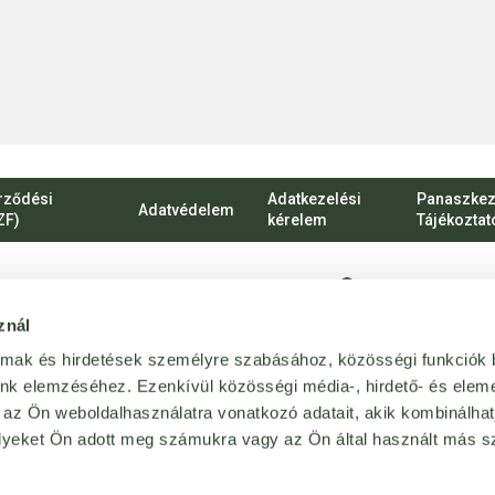
rződési
Adatkezelési
Panaszkez
Adatvédelem
ZF)
kérelem
Tájékoztat
1135 Budapest, Ró
znál
vevoszolgalat@bij
almak és hirdetések személyre szabásához, közösségi funkciók 
Magánszemélyekn
unk elemzéséhez. Ezenkívül közösségi média-, hirdető- és elem
 az Ön weboldalhasználatra vonatkozó adatait, akik kombinálhat
+36 1 814 64 64
yeket Ön adott meg számukra vagy az Ön által használt más sz
forgalmazója
.