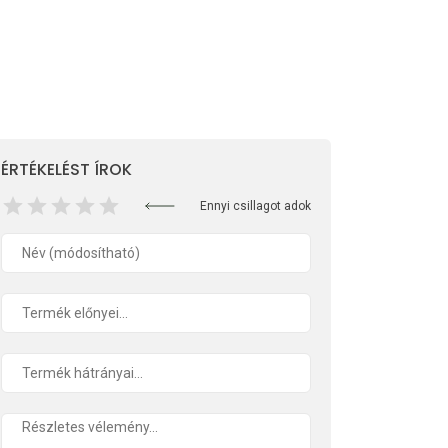
ÉRTÉKELÉST ÍROK
Ennyi csillagot adok