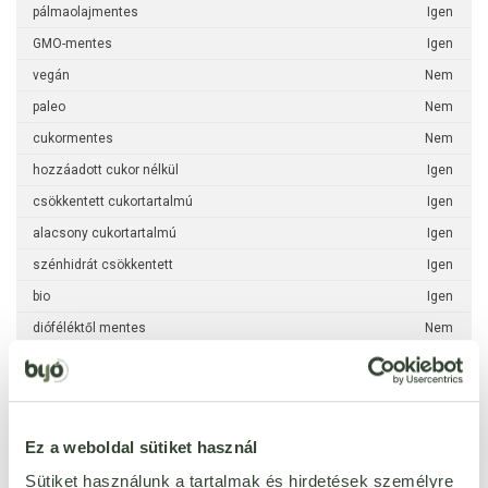
pálmaolajmentes
Igen
GMO-mentes
Igen
vegán
Nem
paleo
Nem
cukormentes
Nem
hozzáadott cukor nélkül
Igen
csökkentett cukortartalmú
Igen
alacsony cukortartalmú
Igen
szénhidrát csökkentett
Igen
bio
Igen
dióféléktől mentes
Nem
földimogyorótól mentes
Igen
haltól mentes
Igen
kéndioxid-szulfit
Igen
Ez a weboldal sütiket használ
mustártól mentes
Igen
Sütiket használunk a tartalmak és hirdetések személyre
puhatestűektől mentes
Igen