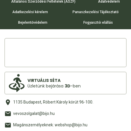
Általános Szerződési Feltételek (ÁSZF)
Adatvédelem
Adatkezelési kérelem
Panaszkezelési Tájékoztató
Bejelentővédelem
Fogyasztói elállás
VIRTUÁLIS SÉTA
Üzletünk bejárása
3D
-ben
1135 Budapest, Róbert Károly körút 96-100.
vevoszolgalat@bijo.hu
Magánszemélyeknek: webshop@bijo.hu