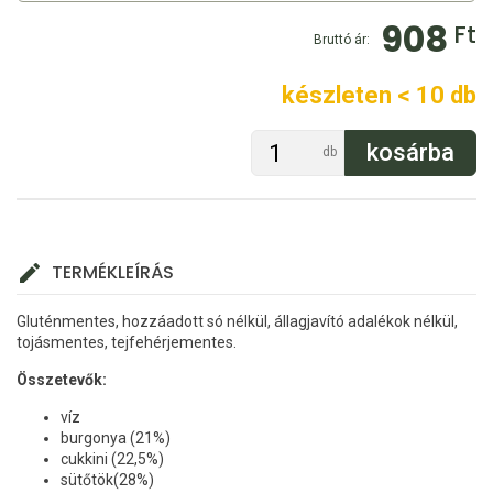
908
Ft
Bruttó ár:
készleten < 10 db
db
TERMÉKLEÍRÁS
Gluténmentes, hozzáadott só nélkül, állagjavító adalékok nélkül,
tojásmentes, tejfehérjementes.
Összetevők:
víz
burgonya (21%)
cukkini (22,5%)
sütőtök(28%)