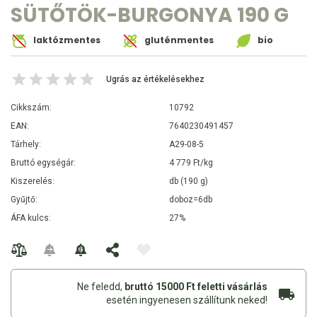
SÜTŐTÖK-BURGONYA 190 G
laktózmentes
gluténmentes
bio
Ugrás az értékelésekhez
Cikkszám:
10792
EAN:
7640230491457
Tárhely:
A29-08-5
Bruttó egységár:
4 779 Ft/kg
Kiszerelés:
db (190 g)
Gyűjtő:
doboz=6db
ÁFA kulcs:
27%
Ne feledd,
bruttó 15000 Ft feletti vásárlás
esetén ingyenesen szállítunk neked!