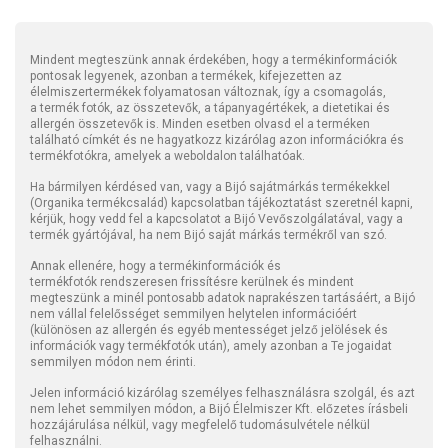
Mindent megteszünk annak érdekében, hogy a termékinformációk
pontosak legyenek, azonban a termékek, kifejezetten az
élelmiszertermékek folyamatosan változnak, így a csomagolás,
a termék fotók, az összetevők, a tápanyagértékek, a dietetikai és
allergén összetevők is. Minden esetben olvasd el a terméken
található címkét és ne hagyatkozz kizárólag azon információkra és
termékfotókra, amelyek a weboldalon találhatóak.
Ha bármilyen kérdésed van, vagy a Bijó sajátmárkás termékekkel
(Organika termékcsalád) kapcsolatban tájékoztatást szeretnél kapni,
kérjük, hogy vedd fel a kapcsolatot a Bijó Vevőszolgálatával, vagy a
termék gyártójával, ha nem Bijó saját márkás termékről van szó.
Annak ellenére, hogy a termékinformációk és
termékfotók rendszeresen frissítésre kerülnek és mindent
megteszünk a minél pontosabb adatok naprakészen tartásáért, a Bijó
nem vállal felelősséget semmilyen helytelen információért
(különösen az allergén és egyéb mentességet jelző jelölések és
információk vagy termékfotók után), amely azonban a Te jogaidat
semmilyen módon nem érinti.
Jelen információ kizárólag személyes felhasználásra szolgál, és azt
nem lehet semmilyen módon, a Bijó Élelmiszer Kft. előzetes írásbeli
hozzájárulása nélkül, vagy megfelelő tudomásulvétele nélkül
felhasználni.