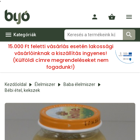
'
Kategóriák
15.000 Ft feletti vásárlás esetén lakossági
vásárlóinknak a kiszállítás ingyenes!
(Külföldi címre megrendeléseket nem
fogadunk!)
Kezdőoldal
Élelmiszer
Baba élelmiszer
Bébi étel, kekszek