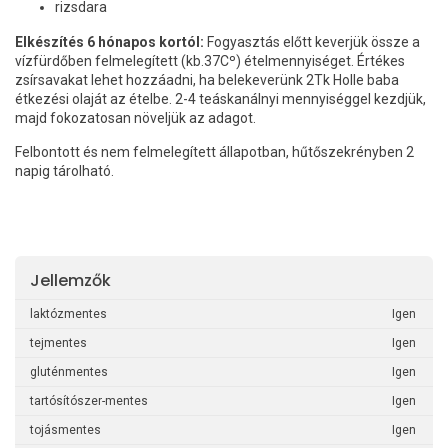
rizsdara
Elkészítés 6 hónapos kortól:
Fogyasztás előtt keverjük össze a
vízfürdőben felmelegített (kb.37Cº) ételmennyiséget. Értékes
zsírsavakat lehet hozzáadni, ha belekeverünk 2Tk Holle baba
étkezési olaját az ételbe. 2-4 teáskanálnyi mennyiséggel kezdjük,
majd fokozatosan növeljük az adagot.
Felbontott és nem felmelegített állapotban, hűtőszekrényben 2
napig tárolható.
Jellemzők
laktózmentes
Igen
tejmentes
Igen
gluténmentes
Igen
tartósítószer-mentes
Igen
tojásmentes
Igen