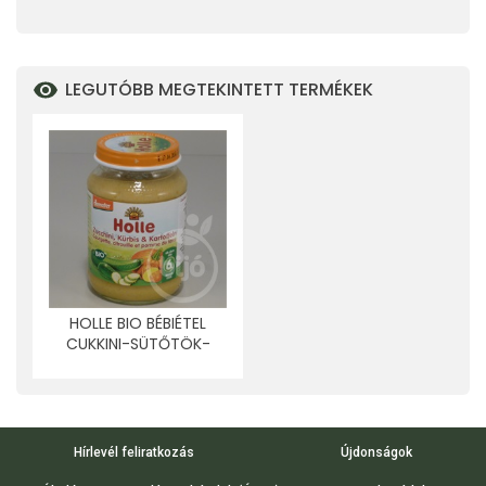
LEGUTÓBB MEGTEKINTETT TERMÉKEK
HOLLE BIO BÉBIÉTEL
CUKKINI-SÜTŐTÖK-
BURGONYA 190 G
Hírlevél feliratkozás
Újdonságok