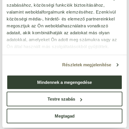
szabásához, közösségi funkciók biztosításához,
rákféléktől mentes
Igen
valamint weboldalforgalmunk elemzéséhez. Ezenkívül
szezámmagtól mentes
Igen
közösségi média-, hirdető- és elemező partnereinkkel
zellertől mentes
Igen
megosztjuk az Ön weboldalhasználatra vonatkozó
adatait, akik kombinálhatják az adatokat más olyan
csillagfürttől mentes
Igen
adatokkal, amelyeket Ön adott meg számukra vagy az
méztől mentes
Igen
Ön által használt más szolgáltatásokból gyűjtöttek.
szójamentes
Igen
per 100 g
Részletek megjelenítése
kj
136 kJ
Mindennek a megengedése
kcal
32 kcal
zsír
0,1 g
Testre szabás
ebből telített zsírsavak
0 g
szénhidrát
6,1 g
Megtagad
ebből cukrok
1,8 g
fehérje
1,1 g