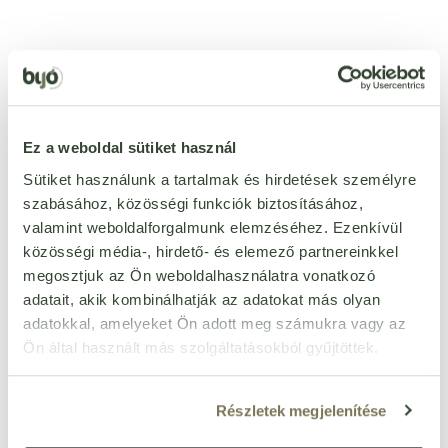
Ezt a terméket még senki nem értékelte. Legyél Te az
első!
Ez a weboldal sütiket használ
ÉRTÉKELÉST ÍROK
Sütiket használunk a tartalmak és hirdetések személyre
Ennyi csillagot adok
szabásához, közösségi funkciók biztosításához,
valamint weboldalforgalmunk elemzéséhez. Ezenkívül
közösségi média-, hirdető- és elemező partnereinkkel
megosztjuk az Ön weboldalhasználatra vonatkozó
adatait, akik kombinálhatják az adatokat más olyan
adatokkal, amelyeket Ön adott meg számukra vagy az
Ön által használt más szolgáltatásokból gyűjtöttek.
Részletek megjelenítése