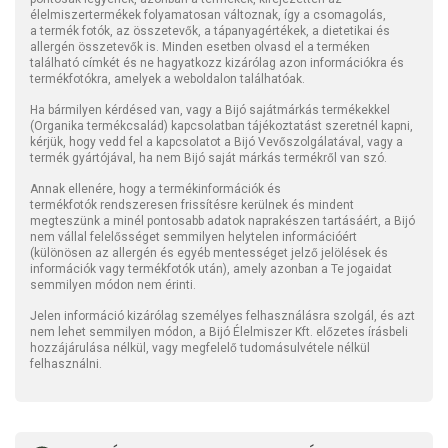
élelmiszertermékek folyamatosan változnak, így a csomagolás,
a termék fotók, az összetevők, a tápanyagértékek, a dietetikai és
allergén összetevők is. Minden esetben olvasd el a terméken
található címkét és ne hagyatkozz kizárólag azon információkra és
termékfotókra, amelyek a weboldalon találhatóak.
Ha bármilyen kérdésed van, vagy a Bijó sajátmárkás termékekkel
(Organika termékcsalád) kapcsolatban tájékoztatást szeretnél kapni,
kérjük, hogy vedd fel a kapcsolatot a Bijó Vevőszolgálatával, vagy a
termék gyártójával, ha nem Bijó saját márkás termékről van szó.
Annak ellenére, hogy a termékinformációk és
termékfotók rendszeresen frissítésre kerülnek és mindent
megteszünk a minél pontosabb adatok naprakészen tartásáért, a Bijó
nem vállal felelősséget semmilyen helytelen információért
(különösen az allergén és egyéb mentességet jelző jelölések és
információk vagy termékfotók után), amely azonban a Te jogaidat
semmilyen módon nem érinti.
Jelen információ kizárólag személyes felhasználásra szolgál, és azt
nem lehet semmilyen módon, a Bijó Élelmiszer Kft. előzetes írásbeli
hozzájárulása nélkül, vagy megfelelő tudomásulvétele nélkül
felhasználni.