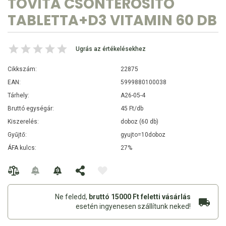
TOVITA CSONTERŐSÍTŐ
TABLETTA+D3 VITAMIN 60 DB
Ugrás az értékelésekhez
Cikkszám:
22875
EAN:
5999880100038
Tárhely:
A26-05-4
Bruttó egységár:
45 Ft/db
Kiszerelés:
doboz (60 db)
Gyűjtő:
gyujto=10doboz
ÁFA kulcs:
27%
Ne feledd,
bruttó 15000 Ft feletti vásárlás
esetén ingyenesen szállítunk neked!