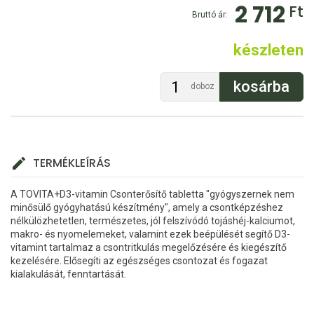
2 712
Ft
Bruttó ár:
készleten
doboz
TERMÉKLEÍRÁS
A TOVITA+D3-vitamin Csonterősítő tabletta "gyógyszernek nem
minősülő gyógyhatású készítmény", amely a csontképzéshez
nélkülözhetetlen, természetes, jól felszívódó tojáshéj-kalciumot,
makro- és nyomelemeket, valamint ezek beépülését segítő D3-
vitamint tartalmaz a csontritkulás megelőzésére és kiegészítő
kezelésére. Elősegíti az egészséges csontozat és fogazat
kialakulását, fenntartását.