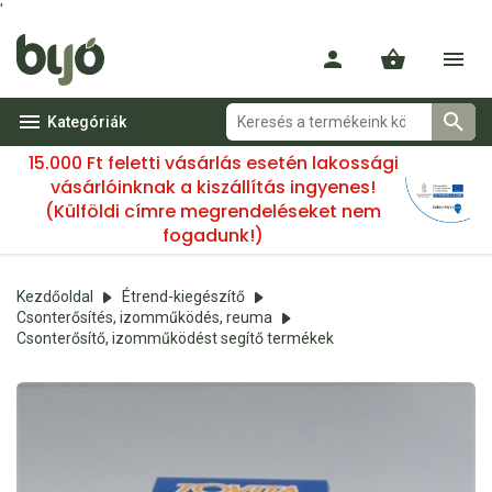
'
Kategóriák
15.000 Ft feletti vásárlás esetén lakossági
vásárlóinknak a kiszállítás ingyenes!
(Külföldi címre megrendeléseket nem
fogadunk!)
Kezdőoldal
Étrend-kiegészítő
Csonterősítés, izomműködés, reuma
Csonterősítő, izomműködést segítő termékek