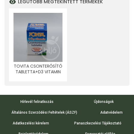
LEGUTÓBB MEGTEKINTETT TERMÉKEK
TOVITA CSONTERŐSÍTŐ
TABLETTA+D3 VITAMIN
60 DB
Hírlevél feliratkozás
Újdonságok
Általános Szerződési Feltételek (ÁSZF)
Adatvédelem
Adatkezelési kérelem
Panaszkezelési Tájékoztató
Bejelentővédelem
Fogyasztói elállás