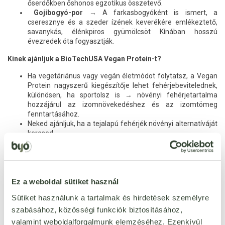
őserdőkben őshonos egzotikus összetevő.
Gojibogyó-por
→ A farkasbogyóként is ismert, a
cseresznye és a szeder ízének keverékére emlékeztető,
savanykás, élénkpiros gyümölcsöt Kínában hosszú
évezredek óta fogyasztják.
Kinek ajánljuk a BioTechUSA Vegan Protein-t?
Ha vegetáriánus vagy vegán életmódot folytatsz, a Vegan
Protein nagyszerű kiegészítője lehet fehérjebevitelednek,
különösen, ha sportolsz is → növényi fehérjetartalma
hozzájárul az izomnövekedéshez és az izomtömeg
fenntartásához.
Neked ajánljuk, ha a tejalapú fehérjék növényi alternatíváját
keresed.
Laktózérzékenyeknek.
Gluténérzékenyeknek.
A reformkonyha szerelmeseinek → remekül sűrítheted vele
leveseidet, főzelékeidet.
Továbbá ajánljuk mindenkinek, akik nem csak egészség
Ez a weboldal sütiket használ
tudatosak, de műanyag felhasználásuk csökkentésére is
Sütiket használunk a tartalmak és hirdetések személyre
figyelnek!
szabásához, közösségi funkciók biztosításához,
Összetevők:
borsófehérje izolátum, rizsfehérje, L-glutamin,
valamint weboldalforgalmunk elemzéséhez. Ezenkívül