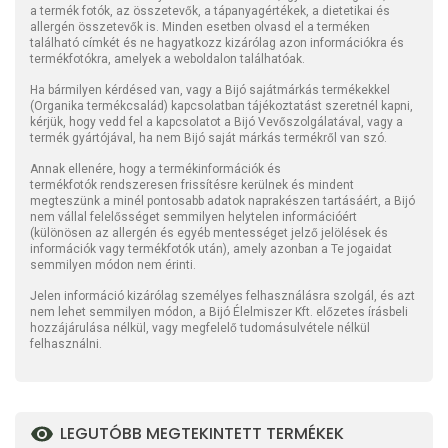
a termék fotók, az összetevők, a tápanyagértékek, a dietetikai és
allergén összetevők is. Minden esetben olvasd el a terméken
található címkét és ne hagyatkozz kizárólag azon információkra és
termékfotókra, amelyek a weboldalon találhatóak.
Ha bármilyen kérdésed van, vagy a Bijó sajátmárkás termékekkel
(Organika termékcsalád) kapcsolatban tájékoztatást szeretnél kapni,
kérjük, hogy vedd fel a kapcsolatot a Bijó Vevőszolgálatával, vagy a
termék gyártójával, ha nem Bijó saját márkás termékről van szó.
Annak ellenére, hogy a termékinformációk és
termékfotók rendszeresen frissítésre kerülnek és mindent
megteszünk a minél pontosabb adatok naprakészen tartásáért, a Bijó
nem vállal felelősséget semmilyen helytelen információért
(különösen az allergén és egyéb mentességet jelző jelölések és
információk vagy termékfotók után), amely azonban a Te jogaidat
semmilyen módon nem érinti.
Jelen információ kizárólag személyes felhasználásra szolgál, és azt
nem lehet semmilyen módon, a Bijó Élelmiszer Kft. előzetes írásbeli
hozzájárulása nélkül, vagy megfelelő tudomásulvétele nélkül
felhasználni.
LEGUTÓBB MEGTEKINTETT TERMÉKEK