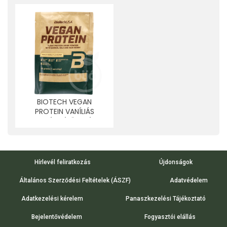
BIOTECH VEGAN
PROTEIN VANÍLIÁS
SÜTEMÉNY ÍZŰ FEHÉRJE
ITALPOR 25 G
Hírlevél feliratkozás
Újdonságok
Általános Szerződési Feltételek (ÁSZF)
Adatvédelem
Adatkezelési kérelem
Panaszkezelési Tájékoztató
Bejelentővédelem
Fogyasztói elállás