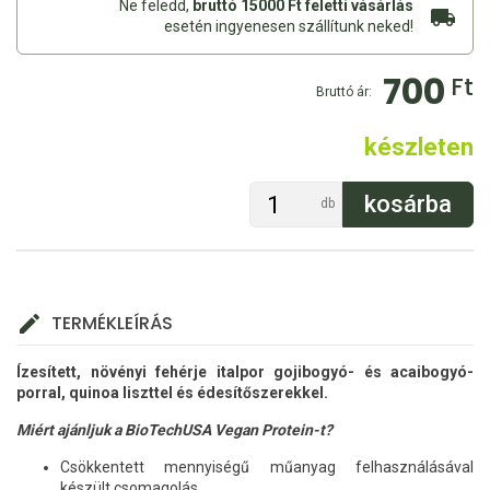
Ne feledd,
bruttó 15000 Ft feletti vásárlás
esetén ingyenesen szállítunk neked!
700
Ft
Bruttó ár:
készleten
db
TERMÉKLEÍRÁS
Ízesített, növényi fehérje italpor gojibogyó- és acaibogyó-
porral, quinoa liszttel és édesítőszerekkel.
Miért ajánljuk a BioTechUSA Vegan Protein-t?
Csökkentett mennyiségű műanyag felhasználásával
készült csomagolás