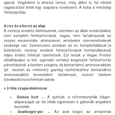
igazuk. Vegánként is lehetsz izmos, még akkor is, ha vérbeli
ragadozóból lettél egy csapásra növényevő. A kulcs a minőségi
fehérjepótlás.
A rizs és a borsó az alap
A növényi eredetű élelmiszerek, szemben az állati eredetűekkel,
nem komplett fehérjeforrások: vagyis, nem tartalmazzák az
összes esszenciális aminosavat, amelyekre szervezetünknek
szüksége van. Szerencsére azonban az ún. komplettálással (a
különböző, növényi eredetű fehérjeforrások kombinálásával)
teljes értékű fehérjét nyerhetünk. Ezt teszik a Vegan Protein
előállításakor is két, egymást remekül kiegészítő fehérjeforrás
párosításával: a lizinben szegény, de kéntartalmú aminosavakban
(pl.: cisztein és metionin) gazdag rizsfehérjéhez kéntartalmú
aminosavakból kevesebbet tartalmazó, viszont lizinben
bővelkedő borsófehérjét adnak.
+ 3-féle szuperélelmiszer
Quinoa liszt
→ A quinoát, a reformkonyhák sláger-
alapanyagát az ősi inkák egyenesen a gabonák anyjaként
tisztelték.
Acaibogyó-por
→ Az acai bogyó az amazóniai