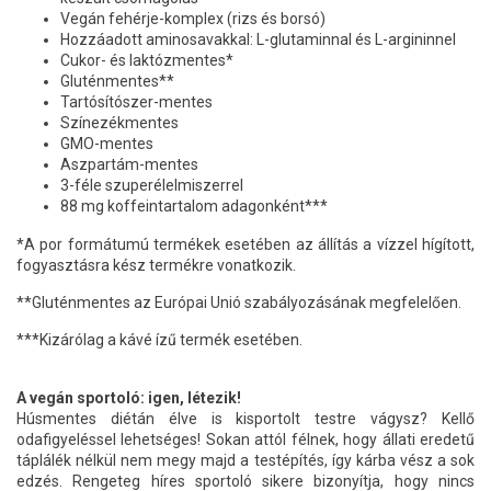
Vegán fehérje-komplex (rizs és borsó)
Hozzáadott aminosavakkal: L-glutaminnal és L-argininnel
Cukor- és laktózmentes*
Gluténmentes**
Tartósítószer-mentes
Színezékmentes
GMO-mentes
Aszpartám-mentes
3-féle szuperélelmiszerrel
88 mg koffeintartalom adagonként***
*A por formátumú termékek esetében az állítás a vízzel hígított,
fogyasztásra kész termékre vonatkozik.
**Gluténmentes az Európai Unió szabályozásának megfelelően.
***Kizárólag a kávé ízű termék esetében.
A vegán sportoló: igen, létezik!
Húsmentes diétán élve is kisportolt testre vágysz? Kellő
odafigyeléssel lehetséges! Sokan attól félnek, hogy állati eredetű
táplálék nélkül nem megy majd a testépítés, így kárba vész a sok
edzés. Rengeteg híres sportoló sikere bizonyítja, hogy nincs