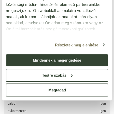
aromák, ízfokozó (glicin és nátriumsója), L-arginin, emulgeálószer:
közösségi média-, hirdető- és elemező partnereinkkel
lecitinek (
szója
), quinoa liszt 1,6%, sűrítőanyagok (karragén,
megosztjuk az Ön weboldalhasználatra vonatkozó
cellulózgumi), goji bogyópor 1,1%, acai bogyópor 0,6%, étkezési só,
fahéj, édesítőszer (szukralóz).
adatait, akik kombinálhatják az adatokat más olyan
adatokkal, amelyeket Ön adott meg számukra vagy az
Ön által használt más szolgáltatásokból gyűjtöttek.
Jellemzők
Részletek megjelenítése
laktózmentes
Igen
gluténmentes
Igen
Mindennek a megengedése
tartósítószer-mentes
Igen
tojásmentes
Igen
Testre szabás
pálmaolajmentes
Igen
GMO-mentes
Igen
Megtagad
vegán
Igen
paleo
Igen
cukormentes
Igen