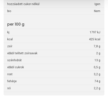
hozzáadott cukor nélkül
Igen
bio
Nem
per 100 g
kj
1797 kJ
kcal
425 kcal
zsír
7,8 g
ebből telített zsírsavak
2 g
szénhidrát
13 g
ebből cukrok
0,5 g
rost
3,2 g
fehérje
74 g
só
2,2 g