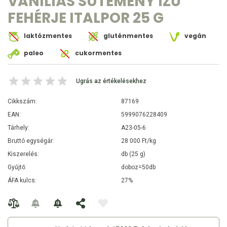
VANÍLIÁS SÜTEMÉNY ÍZŰ
FEHÉRJE ITALPOR 25 G
laktózmentes
gluténmentes
vegán
paleo
cukormentes
Ugrás az értékelésekhez
Cikkszám:
87169
EAN:
5999076228409
Tárhely:
A23-05-6
Bruttó egységár:
28 000 Ft/kg
Kiszerelés:
db (25 g)
Gyűjtő:
doboz=50db
ÁFA kulcs:
27%