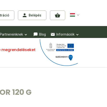
tráció
Belépés
Partnereinknek
Blog
Információk
mre megrendeléseket
OR 120 G