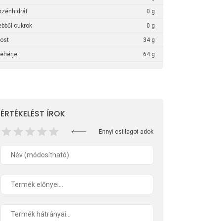
szénhidrát
0 g
ebből cukrok
0 g
rost
34 g
fehérje
64 g
ÉRTÉKELÉST ÍROK
Ennyi csillagot adok