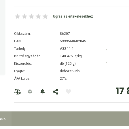
Ugrás az értékelésekhez
Cikkszám:
86207
EAN:
5999568602045
Tárhely:
A32-11-1
Bruttó egységár:
148 475 Ft/kg
Kiszerelés:
db (120 g)
Gyűjtő:
doboz=50db
ÁFA kulcs:
27%
17 
sek