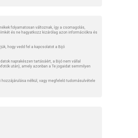
mékek folyamatosan változnak, így a csomagolás,
 címkét és ne hagyatkozz kizárólag azon információkra és
ük, hogy vedd fel a kapcsolatot a Bijó
atok naprakészen tartásáért, a Bijó nem vállal
kfotók után), amely azonban a Te jogaidat semmilyen
li hozzájárulása nélkül, vagy megfelelő tudomásulvétele