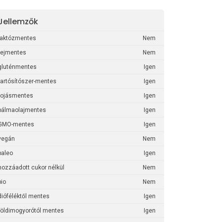
Jellemzők
laktózmentes
Nem
tejmentes
Nem
gluténmentes
Igen
tartósítószer-mentes
Igen
tojásmentes
Igen
pálmaolajmentes
Igen
GMO-mentes
Igen
vegán
Nem
paleo
Igen
hozzáadott cukor nélkül
Nem
bio
Nem
dióféléktől mentes
Igen
földimogyorótól mentes
Igen