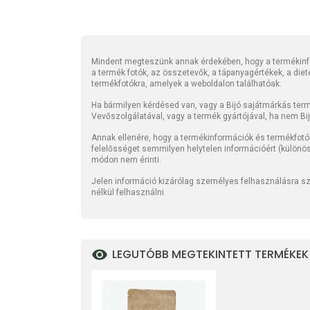
Mindent megteszünk annak érdekében, hogy a termékinfo
a termék fotók, az összetevők, a tápanyagértékek, a die
termékfotókra, amelyek a weboldalon találhatóak.
Ha bármilyen kérdésed van, vagy a Bijó sajátmárkás termé
Vevőszolgálatával, vagy a termék gyártójával, ha nem Bi
Annak ellenére, hogy a termékinformációk és termékfotó
felelősséget semmilyen helytelen információért (különö
módon nem érinti.
Jelen információ kizárólag személyes felhasználásra szo
nélkül felhasználni.
LEGUTÓBB MEGTEKINTETT TERMÉKEK