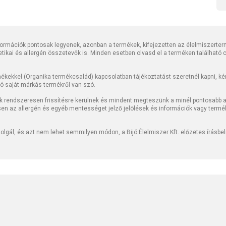
rmációk pontosak legyenek, azonban a termékek, kifejezetten az élelmiszerter
tetikai és allergén összetevők is. Minden esetben olvasd el a terméken található
kekkel (Organika termékcsalád) kapcsolatban tájékoztatást szeretnél kapni, kérj
jó saját márkás termékről van szó.
k rendszeresen frissítésre kerülnek és mindent megteszünk a minél pontosabb ad
sen az allergén és egyéb mentességet jelző jelölések és információk vagy termé
lgál, és azt nem lehet semmilyen módon, a Bijó Élelmiszer Kft. előzetes írásbe