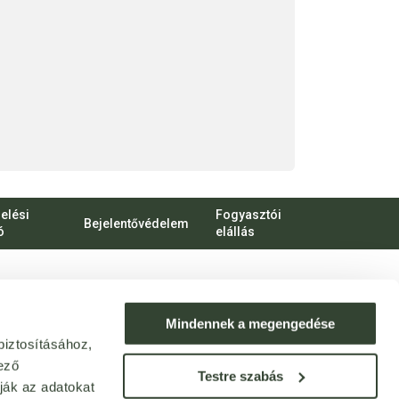
elési
Fogyasztói
Bejelentővédelem
ó
elállás
bert Károly körút 96-100.
o.hu
Mindennek a megengedése
biztosításához,
ek: webshop@bijo.hu
ező
Testre szabás
ják az adatokat