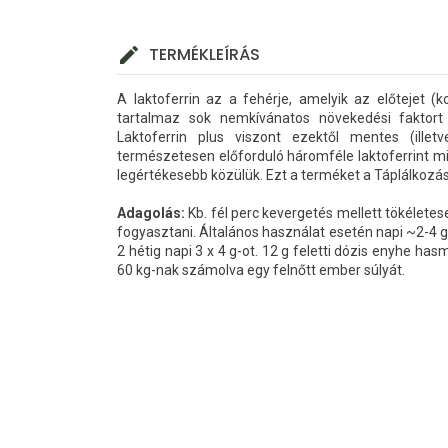
TERMÉKLEÍRÁS
A laktoferrin az a fehérje, amelyik az előtejet 
tartalmaz sok nemkívánatos növekedési faktort (p
Laktoferrin plus viszont ezektől mentes (ille
természetesen előforduló háromféle laktoferrint mi
legértékesebb közülük. Ezt a terméket a Táplálkozás
Adagolás:
Kb. fél perc kevergetés mellett tökéletes
fogyasztani. Általános használat esetén napi ~2-4 g
2 hétig napi 3 x 4 g-ot. 12 g feletti dózis enyhe 
60 kg-nak számolva egy felnőtt ember súlyát.