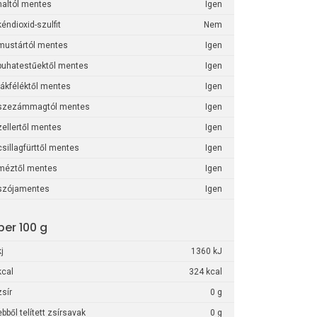
haltól mentes
Igen
kéndioxid-szulfit
Nem
mustártól mentes
Igen
puhatestűektől mentes
Igen
rákféléktől mentes
Igen
szezámmagtól mentes
Igen
zellertől mentes
Igen
csillagfürttől mentes
Igen
méztől mentes
Igen
szójamentes
Igen
per 100 g
kj
1360 kJ
kcal
324 kcal
zsír
0 g
ebből telített zsírsavak
0 g