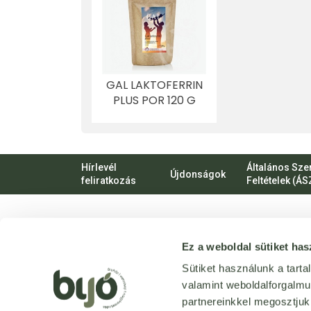
GAL LAKTOFERRIN
PLUS POR 120 G
Hírlevél
Általános Sze
Újdonságok
feliratkozás
Feltételek (ÁS
VIRTUÁLIS
Ez a weboldal sütiket has
SÉTA
Üzletünk
Sütiket használunk a tart
bejárása
valamint weboldalforgalm
3D
-ben
partnereinkkel megosztjuk