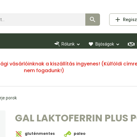
Regisz
Rólunk
Bijóságok
ssági vásárlóinknak a kiszállítás ingyenes! (Külföldi cí
nem fogadunk!)
rje porok
GAL LAKTOFERRIN PLUS P
gluténmentes
paleo