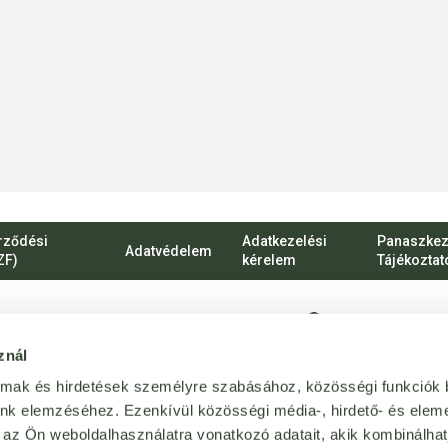
rződési
Adatkezelési
Panaszkez
Adatvédelem
ZF)
kérelem
Tájékoztat
1135 Budapest, Ró
znál
vevoszolgalat@bij
almak és hirdetések személyre szabásához, közösségi funkciók 
Magánszemélyekn
unk elemzéséhez. Ezenkívül közösségi média-, hirdető- és elem
 az Ön weboldalhasználatra vonatkozó adatait, akik kombinálhat
+36 1 814 64 64