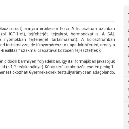
(kolosztrumot) annyira értékessé teszi. A kolosztrum azonban
l. IGF-1-et), tejfehérjét, tejcukrot, hormonokat is. A GAL
tve nyomokban tejfehérjét tartalmazhat). A kolosztrumban
nd tartalmazza, de túlnyomórészt az apo-laktoferrint, amely a
-Beállítás™ szakmai csapatával közösen fejlesztették ki.
en oldódik bármilyen folyadékban, így ital formájában javasoljuk
-ot (~1-2 teáskanálnyit). Kúraszerű alkalmazás esetén pedig 1-
hasmenést okozhat! Gyermekeknek testsúlyarányosan adagolandó,