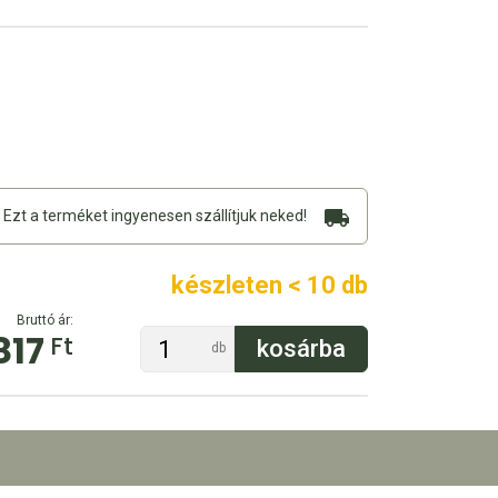
Ezt a terméket ingyenesen szállítjuk neked!
készleten < 10 db
Bruttó ár:
817
Ft
db