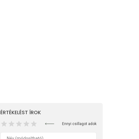
ÉRTÉKELÉST ÍROK
Ennyi csillagot adok