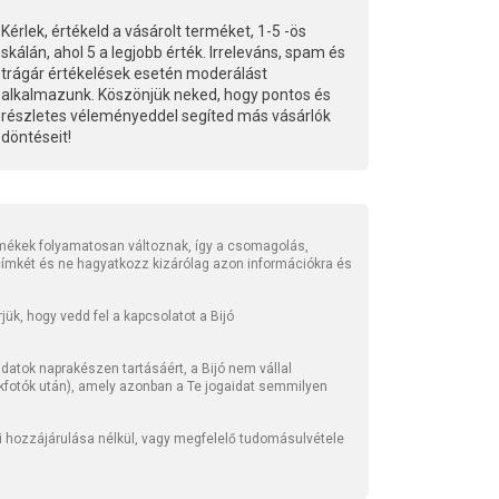
Kérlek, értékeld a vásárolt terméket, 1-5 -ös
skálán, ahol 5 a legjobb érték. Irreleváns, spam és
trágár értékelések esetén moderálást
alkalmazunk. Köszönjük neked, hogy pontos és
részletes véleményeddel segíted más vásárlók
döntéseit!
mékek folyamatosan változnak, így a csomagolás,
 címkét és ne hagyatkozz kizárólag azon információkra és
ük, hogy vedd fel a kapcsolatot a Bijó
atok naprakészen tartásáért, a Bijó nem vállal
kfotók után), amely azonban a Te jogaidat semmilyen
li hozzájárulása nélkül, vagy megfelelő tudomásulvétele