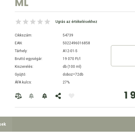
ML
Ugrás az értékelésekhez
Cikkszám:
54739
EAN:
5022496016858
Tárhely:
A12-01-5
Bruttó egységár:
19 070 Ft/l
Kiszerelés:
db (100 ml)
Gyűjtő:
doboz=72db
ÁFA kulcs:
27%
1 
sek