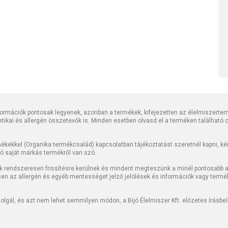
rmációk pontosak legyenek, azonban a termékek, kifejezetten az élelmiszerter
tetikai és allergén összetevők is. Minden esetben olvasd el a terméken található
kekkel (Organika termékcsalád) kapcsolatban tájékoztatást szeretnél kapni, kérj
jó saját márkás termékről van szó.
k rendszeresen frissítésre kerülnek és mindent megteszünk a minél pontosabb ad
sen az allergén és egyéb mentességet jelző jelölések és információk vagy termé
lgál, és azt nem lehet semmilyen módon, a Bijó Élelmiszer Kft. előzetes írásbe