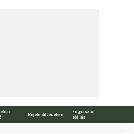
elési
Fogyasztói
Bejelentővédelem
ó
elállás