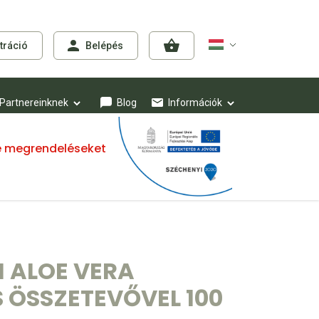
tráció
Belépés
Partnereinknek
Blog
Információk
mre megrendeléseket
 ALOE VERA
 ÖSSZETEVŐVEL 100