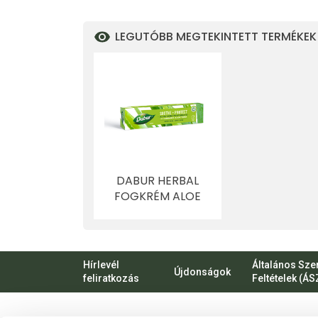
LEGUTÓBB MEGTEKINTETT TERMÉKEK
DABUR HERBAL
FOGKRÉM ALOE
VERA KIVONATTAL
ORGANIKUS
ÖSSZETEVŐVEL 100
ML
Hírlevél
Általános Sze
Újdonságok
feliratkozás
Feltételek (ÁS