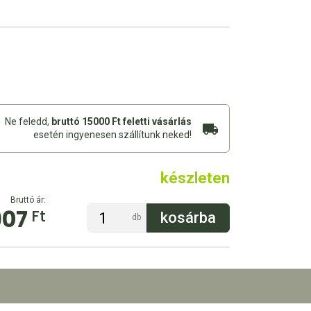
Ne feledd,
bruttó 15000 Ft feletti vásárlás
esetén ingyenesen szállítunk neked!
készleten
Bruttó ár:
907
Ft
db