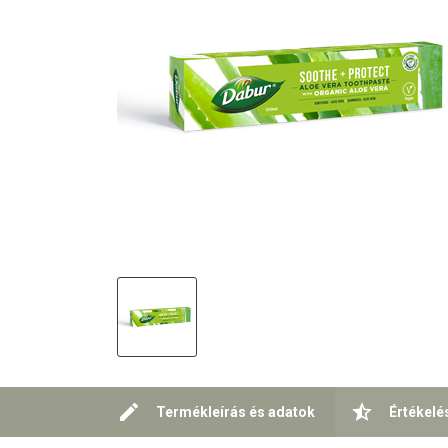
Termékleírás és adatok
Értékelé