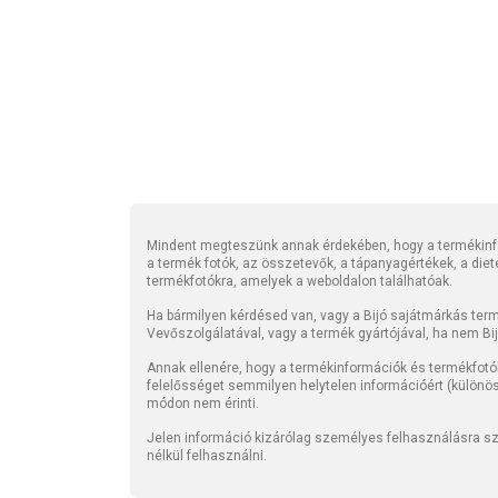
Mindent megteszünk annak érdekében, hogy a termékinfo
a termék fotók, az összetevők, a tápanyagértékek, a die
termékfotókra, amelyek a weboldalon találhatóak.
Ha bármilyen kérdésed van, vagy a Bijó sajátmárkás termé
Vevőszolgálatával, vagy a termék gyártójával, ha nem Bi
Annak ellenére, hogy a termékinformációk és termékfotó
felelősséget semmilyen helytelen információért (különö
módon nem érinti.
Jelen információ kizárólag személyes felhasználásra szo
nélkül felhasználni.