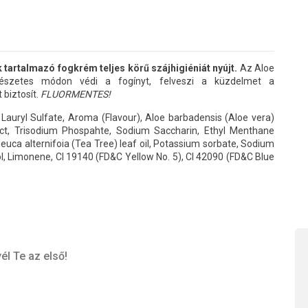
 tartalmazó fogkrém teljes körű szájhigiéniát nyújt.
Az Aloe
észetes módon védi a fogínyt, felveszi a küzdelmet a
 biztosít.
FLUORMENTES!
m Lauryl Sulfate, Aroma (Flavour), Aloe barbadensis (Aloe vera)
ract, Trisodium Phospahte, Sodium Saccharin, Ethyl Menthane
euca alternifoia (Tea Tree) leaf oil, Potassium sorbate, Sodium
l, Limonene, CI 19140 (FD&C Yellow No. 5), CI 42090 (FD&C Blue
él Te az első!