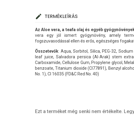
TERMÉKLEÍRÁS
Az Aloe vera, a teafa olaj és egyéb gyógynövények
vera egy jól ismert gyógynövény, amely term
fogszuvasodással ellen és erős, egészséges fogakat
Összetevők
: Aqua, Sorbitol, Silica, PEG-32, Sodiu
leaf juice, Salvadora persica (Al-Arak) stem ext
Carboxamide, Cellulose Gum, Propylene glycol, Melal
benzoate, Titanium dioxide (CI77891), Benzyl alcoho
No. 1), CI 16035 (FD&C Red No. 40)
Ezt a terméket még senki nem értékelte. Legy