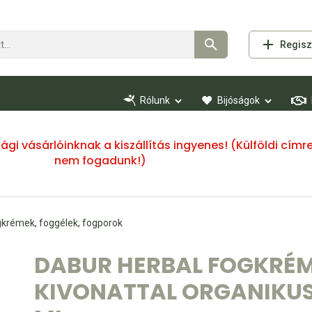
Regisz
Rólunk
Bijóságok
ssági vásárlóinknak a kiszállítás ingyenes! (Külföldi cí
nem fogadunk!)
krémek, foggélek, fogporok
DABUR HERBAL FOGKRÉM
KIVONATTAL ORGANIKUS