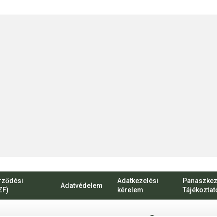
rződési
Adatkezelési
Panaszkez
Adatvédelem
ZF)
kérelem
Tájékoztat