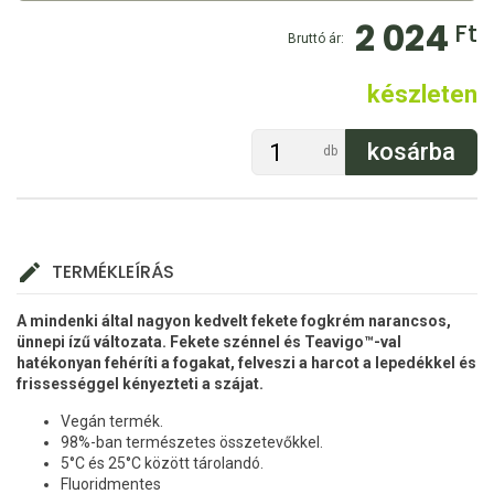
2 024
Ft
Bruttó ár:
készleten
db
TERMÉKLEÍRÁS
A mindenki által nagyon kedvelt fekete fogkrém narancsos,
ünnepi ízű változata. Fekete szénnel és Teavigo™-val
hatékonyan fehéríti a fogakat, felveszi a harcot a lepedékkel és
frissességgel kényezteti a szájat.
Vegán termék.
98%-ban természetes összetevőkkel.
5°C és 25°C között tárolandó.
Fluoridmentes