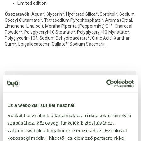
Limited edition.
Összetevők:
Aqua*, Glycerin*, Hydrated Silica*, Sorbitol*, Sodium
Cocoyl Glutamate*, Tetrasodium Pyrophosphate*, Aroma (Citral,
Limonene, Linalool), Mentha Piperita (Peppermint) Oil*, Charcoal
Powder*, Polyglyceryl-10 Stearate*, Polyglyceryl-10 Myristate*,
Polyglycerin-10*, Sodium Dehydroacetate*, Citric Acid, Xanthan
Gum*, Epigallocatechin Gallate*, Sodium Saccharin.
Jellemzők
pálmaolajmentes
Igen
SLS-mentes
Igen
Ez a weboldal sütiket használ
Sütiket használunk a tartalmak és hirdetések személyre
szabásához, közösségi funkciók biztosításához,
valamint weboldalforgalmunk elemzéséhez. Ezenkívül
közösségi média-, hirdető- és elemező partnereinkkel
Ezt a terméket még senki nem értékelte. Legyél Te az