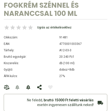
FOGKRÉM SZÉNNEL ÉS
NARANCCSAL 100 ML
Ugrás az értékelésekhez
Cikkszám:
91481
EAN:
4770001003367
Tárhely:
A12-03-3
Bruttó egységár:
20 240 Ft/l
Kiszerelés:
db (100 ml)
Gyűjtő:
doboz=8db
ÁFA kulcs:
27%
Ne feledd,
bruttó 15000 Ft feletti vásárlás
esetén ingyenesen szállítunk neked!