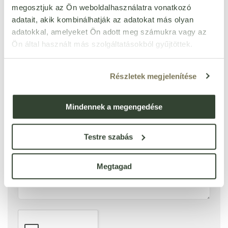
megosztjuk az Ön weboldalhasználatra vonatkozó
első!
adatait, akik kombinálhatják az adatokat más olyan
adatokkal, amelyeket Ön adott meg számukra vagy az
ÉRTÉKELÉST ÍROK
Ön által használt más szolgáltatásokból gyűjtöttek.
Ennyi csillagot adok
Részletek megjelenítése
Mindennek a megengedése
Testre szabás
Megtagad