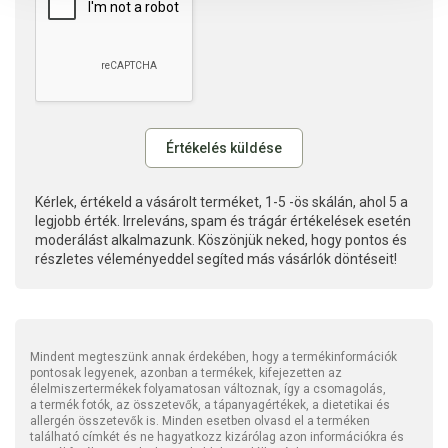
Kérlek, értékeld a vásárolt terméket, 1-5 -ös skálán, ahol 5 a
legjobb érték. Irreleváns, spam és trágár értékelések esetén
moderálást alkalmazunk. Köszönjük neked, hogy pontos és
részletes véleményeddel segíted más vásárlók döntéseit!
Mindent megteszünk annak érdekében, hogy a termékinformációk
pontosak legyenek, azonban a termékek, kifejezetten az
élelmiszertermékek folyamatosan változnak, így a csomagolás,
a termék fotók, az összetevők, a tápanyagértékek, a dietetikai és
allergén összetevők is. Minden esetben olvasd el a terméken
található címkét és ne hagyatkozz kizárólag azon információkra és