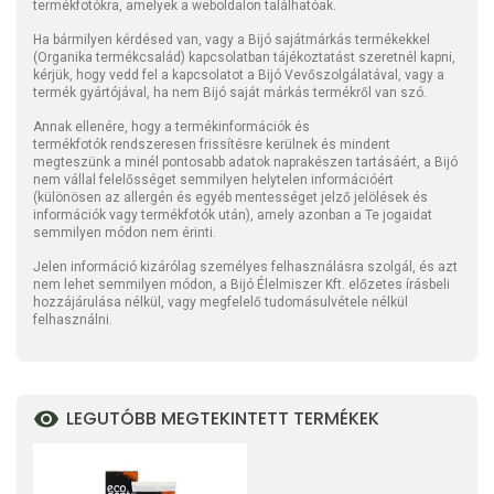
termékfotókra, amelyek a weboldalon találhatóak.
Ha bármilyen kérdésed van, vagy a Bijó sajátmárkás termékekkel
(Organika termékcsalád) kapcsolatban tájékoztatást szeretnél kapni,
kérjük, hogy vedd fel a kapcsolatot a Bijó Vevőszolgálatával, vagy a
termék gyártójával, ha nem Bijó saját márkás termékről van szó.
Annak ellenére, hogy a termékinformációk és
termékfotók rendszeresen frissítésre kerülnek és mindent
megteszünk a minél pontosabb adatok naprakészen tartásáért, a Bijó
nem vállal felelősséget semmilyen helytelen információért
(különösen az allergén és egyéb mentességet jelző jelölések és
információk vagy termékfotók után), amely azonban a Te jogaidat
semmilyen módon nem érinti.
Jelen információ kizárólag személyes felhasználásra szolgál, és azt
nem lehet semmilyen módon, a Bijó Élelmiszer Kft. előzetes írásbeli
hozzájárulása nélkül, vagy megfelelő tudomásulvétele nélkül
felhasználni.
LEGUTÓBB MEGTEKINTETT TERMÉKEK