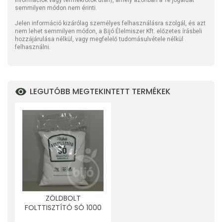
információk vagy termékfotók után), amely azonban a Te jogaidat
semmilyen módon nem érinti.
Jelen információ kizárólag személyes felhasználásra szolgál, és azt
nem lehet semmilyen módon, a Bijó Élelmiszer Kft. előzetes írásbeli
hozzájárulása nélkül, vagy megfelelő tudomásulvétele nélkül
felhasználni.
LEGUTÓBB MEGTEKINTETT TERMÉKEK
ZÖLDBOLT
FOLTTISZTÍTÓ SÓ 1000
G