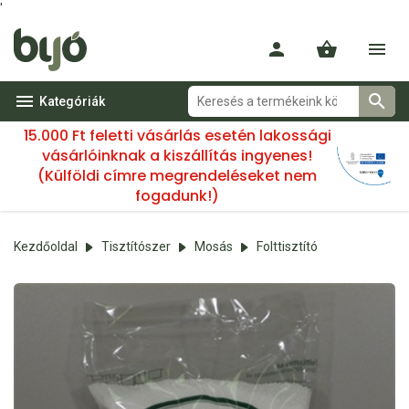
'
Kategóriák
15.000 Ft feletti vásárlás esetén lakossági
vásárlóinknak a kiszállítás ingyenes!
(Külföldi címre megrendeléseket nem
fogadunk!)
Kezdőoldal
Tisztítószer
Mosás
Folttisztító