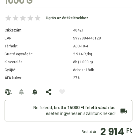
1000 G
Ugrás az értékelésekhez
Cikkszám:
40421
EAN:
5999884445128
Tárhely:
A03-10-4
Bruttó egységár:
2 914 Ft/kg
Kiszerelés:
db (1 000 g)
Gyűjtő:
doboz=18db
ÁFA kulcs:
27%
Ne feledd,
bruttó 15000 Ft feletti vásárlás
esetén ingyenesen szállítunk neked!
2 914
Ft
Bruttó ár: