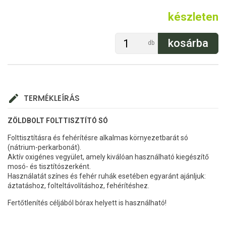
készleten
db
TERMÉKLEÍRÁS
ZÖLDBOLT FOLTTISZTÍTÓ SÓ
Folttisztításra és fehérítésre alkalmas környezetbarát só
(nátrium-perkarbonát).
Aktív oxigénes vegyület, amely kiválóan használható kiegészítő
mosó- és tisztítószerként.
Használatát színes és fehér ruhák esetében egyaránt ajánljuk:
áztatáshoz, folteltávolításhoz, fehérítéshez.
Fertőtlenítés céljából bórax helyett is használható!