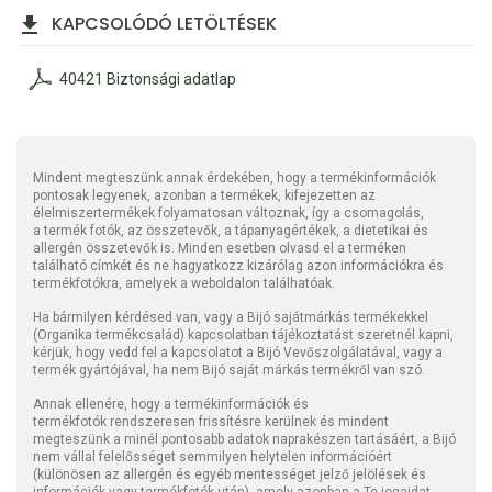
KAPCSOLÓDÓ LETÖLTÉSEK
40421 Biztonsági adatlap
Mindent megteszünk annak érdekében, hogy a termékinformációk
pontosak legyenek, azonban a termékek, kifejezetten az
élelmiszertermékek folyamatosan változnak, így a csomagolás,
a termék fotók, az összetevők, a tápanyagértékek, a dietetikai és
allergén összetevők is. Minden esetben olvasd el a terméken
található címkét és ne hagyatkozz kizárólag azon információkra és
termékfotókra, amelyek a weboldalon találhatóak.
Ha bármilyen kérdésed van, vagy a Bijó sajátmárkás termékekkel
(Organika termékcsalád) kapcsolatban tájékoztatást szeretnél kapni,
kérjük, hogy vedd fel a kapcsolatot a Bijó Vevőszolgálatával, vagy a
termék gyártójával, ha nem Bijó saját márkás termékről van szó.
Annak ellenére, hogy a termékinformációk és
termékfotók rendszeresen frissítésre kerülnek és mindent
megteszünk a minél pontosabb adatok naprakészen tartásáért, a Bijó
nem vállal felelősséget semmilyen helytelen információért
(különösen az allergén és egyéb mentességet jelző jelölések és