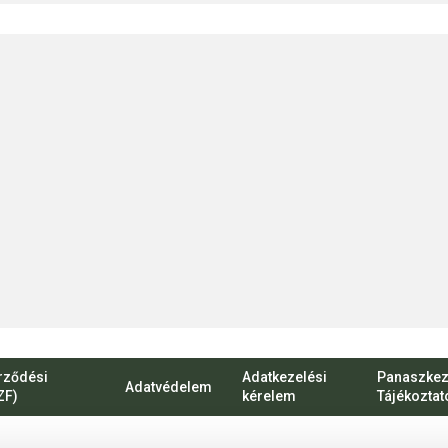
rződési
Adatkezelési
Panaszkez
Adatvédelem
ZF)
kérelem
Tájékoztat