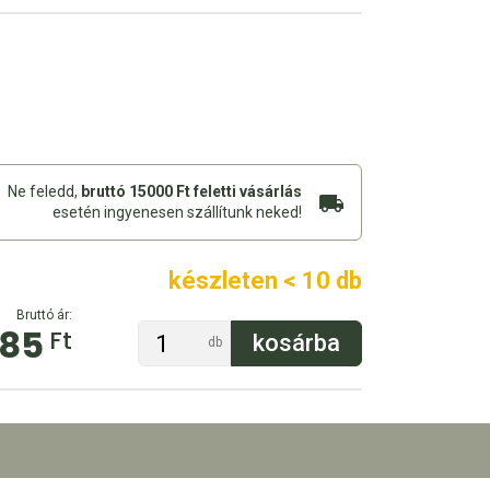
Ne feledd,
bruttó 15000 Ft feletti vásárlás
esetén ingyenesen szállítunk neked!
készleten < 10 db
Bruttó ár:
985
Ft
db