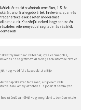
Kérlek, értékeld a vásárolt terméket, 1-5 -ös
skálán, ahol 5 a legjobb érték. Irreleváns, spam és
trágár értékelések esetén moderálást
alkalmazunk. Köszönjük neked, hogy pontos és
részletes véleményeddel segíted más vásárlók
döntéseit!
mékek folyamatosan változnak, így a csomagolás,
 címkét és ne hagyatkozz kizárólag azon információkra és
ük, hogy vedd fel a kapcsolatot a Bijó
atok naprakészen tartásáért, a Bijó nem vállal
kfotók után), amely azonban a Te jogaidat semmilyen
li hozzájárulása nélkül, vagy megfelelő tudomásulvétele