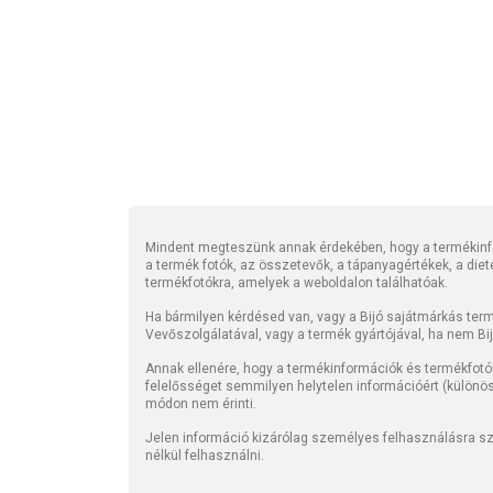
Mindent megteszünk annak érdekében, hogy a termékinfo
a termék fotók, az összetevők, a tápanyagértékek, a die
termékfotókra, amelyek a weboldalon találhatóak.
Ha bármilyen kérdésed van, vagy a Bijó sajátmárkás termé
Vevőszolgálatával, vagy a termék gyártójával, ha nem Bi
Annak ellenére, hogy a termékinformációk és termékfotó
felelősséget semmilyen helytelen információért (különö
módon nem érinti.
Jelen információ kizárólag személyes felhasználásra szo
nélkül felhasználni.