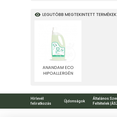
LEGUTÓBB MEGTEKINTETT TERMÉKEK
ANANDAM ECO
HIPOALLERGÉN
MOSÓGÉL ALOE
VERA-TEAFA 1000
ML
Hírlevél
Általános Sze
Újdonságok
feliratkozás
Feltételek (ÁS