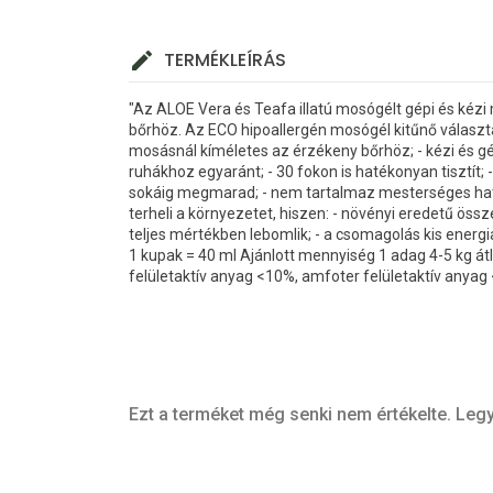
TERMÉKLEÍRÁS
"Az ALOE Vera és Teafa illatú mosógélt gépi és kézi 
bőrhöz. Az ECO hipoallergén mosógél kitűnő választás,
mosásnál kíméletes az érzékeny bőrhöz; - kézi és g
ruhákhoz egyaránt; - 30 fokon is hatékonyan tisztít; 
sokáig megmarad; - nem tartalmaz mesterséges hatóa
terheli a környezetet, hiszen: - növényi eredetű össze
teljes mértékben lebomlik; - a csomagolás kis energi
1 kupak = 40 ml Ajánlott mennyiség 1 adag 4-5 kg á
felületaktív anyag <10%, amfoter felületaktív anyag <
Ezt a terméket még senki nem értékelte. Legy