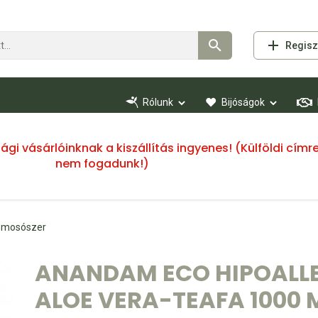
Regisz
Rólunk
Bijóságok
ssági vásárlóinknak a kiszállítás ingyenes! (Külföldi cí
nem fogadunk!)
 mosószer
ANANDAM ECO HIPOALL
ALOE VERA-TEAFA 1000 