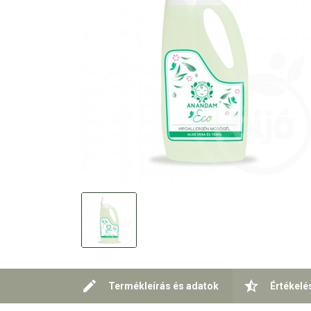
Termékleírás és adatok
Értékelé