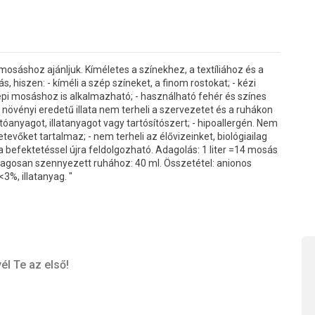
mosáshoz ajánljuk. Kíméletes a színekhez, a textíliához és a
 hiszen: - kíméli a szép színeket, a finom rostokat; - kézi
épi mosáshoz is alkalmazható; - használható fehér és színes
- növényi eredetű illata nem terheli a szervezetet és a ruhákon
nyagot, illatanyagot vagy tartósítószert; - hipoallergén. Nem
tevőket tartalmaz; - nem terheli az élővizeinket, biológiailag
a befektetéssel újra feldolgozható. Adagolás: 1 liter =14 mosás
tlagosan szennyezett ruhához: 40 ml. Összetétel: anionos
3%, illatanyag. "
él Te az első!