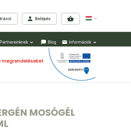
tráció
Belépés
Partnereinknek
Blog
Információk
mre megrendeléseket
ERGÉN MOSÓGÉL
ML