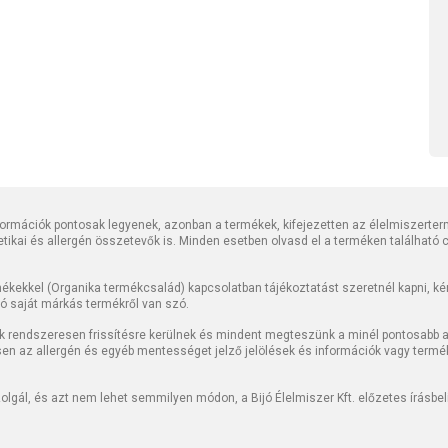
rmációk pontosak legyenek, azonban a termékek, kifejezetten az élelmiszerter
tetikai és allergén összetevők is. Minden esetben olvasd el a terméken található
kekkel (Organika termékcsalád) kapcsolatban tájékoztatást szeretnél kapni, kérj
jó saját márkás termékről van szó.
k rendszeresen frissítésre kerülnek és mindent megteszünk a minél pontosabb ad
sen az allergén és egyéb mentességet jelző jelölések és információk vagy termé
lgál, és azt nem lehet semmilyen módon, a Bijó Élelmiszer Kft. előzetes írásbe