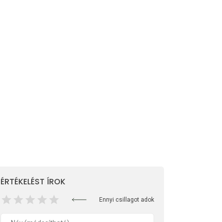
ÉRTÉKELÉST ÍROK
Ennyi csillagot adok