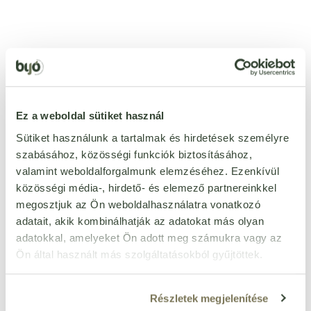
Ezt a terméket még senki nem értékelte. Legyél Te az
első!
Ez a weboldal sütiket használ
ÉRTÉKELÉST ÍROK
Sütiket használunk a tartalmak és hirdetések személyre
szabásához, közösségi funkciók biztosításához,
Ennyi csillagot adok
valamint weboldalforgalmunk elemzéséhez. Ezenkívül
közösségi média-, hirdető- és elemező partnereinkkel
megosztjuk az Ön weboldalhasználatra vonatkozó
adatait, akik kombinálhatják az adatokat más olyan
adatokkal, amelyeket Ön adott meg számukra vagy az
Ön által használt más szolgáltatásokból gyűjtöttek.
Részletek megjelenítése