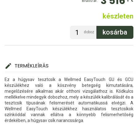
3 516
Bruttó ár:
készleten
doboz
TERMÉKLEÍRÁS
Ez a húgysav tesztcsík a Wellmed EasyTouch GU és GCU
készülékhez való a köszvény betegség kimutatására,
megelőzésére alkalmas akár otthoni vizsgálathoz is. Kódkulcs
mellékelve mindegyik dobozhoz, mely a készülék kalibrálását és a
tesztcsík típusának felismerését automatikussá elvégzi. A
Wellmed EasyTouch készülékhez használatos tesztcsíkok
színkóddal vannak ellátva a könnyebb felismerhetőség
érdekében, a húgysav csík narancssárga.