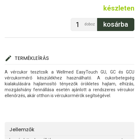
készleten
doboz
TERMÉKLEÍRÁS
A vércukor tesztcsík a Wellmed EasyTouch GU, GC és GCU
vércukormérő készülékhez használható. A cukorbetegség
kialakulására hajlamosító tényezők örökletes hajlam, elhízás,
mozgáshiány fennállása esetén ajánlott a rendszeres vércukor
ellenőrzés, akár otthon is vércukormérők segítségével.
Jellemzők