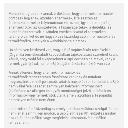
Mindent megteszünk annak érdekében, hogy a termékinformációk
pontosak legyenek, azonban a termékek, kifejezetten az
élelmiszertermékek folyamatosan változnak, így a csomagolás,
a termék fotók, az összetevők, a tápanyagértékek, a dietetikai és
allergén összetevők is. Minden esetben olvasd el a terméken
található címkét és ne hagyatkozz kizárólag azon információkra és
termékfotókra, amelyek a weboldalon találhatóak.
Ha bármilyen kérdésed van, vagy a Bijó sajátmárkás termékekkel
(Organika termékcsalád) kapcsolatban tájékoztatást szeretnél kapni,
kérjük, hogy vedd fel a kapcsolatot a Bijó Vevőszolgálatával, vagy a
termék gyártójával, ha nem Bijó saját márkás termékről van szó.
Annak ellenére, hogy a termékinformációk és
termékfotók rendszeresen frissítésre kerülnek és mindent
megteszünk a minél pontosabb adatok naprakészen tartásáért, a Bijó
nem vállal felelősséget semmilyen helytelen információért
(különösen az allergén és egyéb mentességet jelző jelölések és
információk vagy termékfotók után), amely azonban a Te jogaidat
semmilyen módon nem érinti.
Jelen információ kizárólag személyes felhasználásra szolgál, és azt
nem lehet semmilyen módon, a Bijó Élelmiszer Kft. előzetes írásbeli
hozzájárulása nélkül, vagy megfelelő tudomásulvétele nélkül
felhasználni.