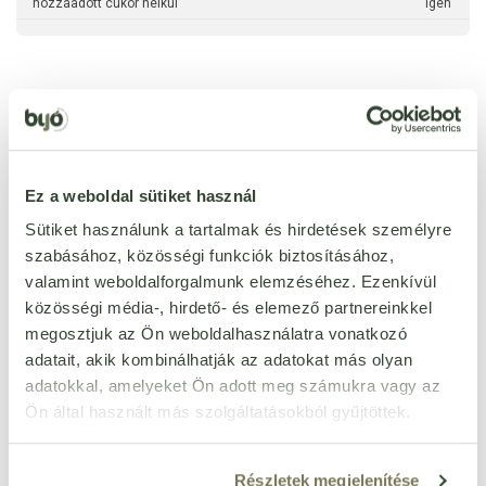
hozzáadott cukor nélkül
Igen
Ezt a terméket még senki nem értékelte. Legyél Te az
első!
Ez a weboldal sütiket használ
Sütiket használunk a tartalmak és hirdetések személyre
ÉRTÉKELÉST ÍROK
szabásához, közösségi funkciók biztosításához,
valamint weboldalforgalmunk elemzéséhez. Ezenkívül
Ennyi csillagot adok
közösségi média-, hirdető- és elemező partnereinkkel
megosztjuk az Ön weboldalhasználatra vonatkozó
adatait, akik kombinálhatják az adatokat más olyan
adatokkal, amelyeket Ön adott meg számukra vagy az
Ön által használt más szolgáltatásokból gyűjtöttek.
Részletek megjelenítése