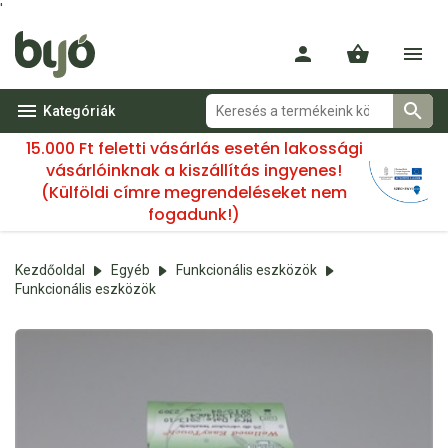
'
Kategóriák
15.000 Ft feletti vásárlás esetén lakossági
vásárlóinknak a kiszállítás ingyenes!
(Külföldi címre megrendeléseket nem
fogadunk!)
Kezdőoldal
Egyéb
Funkcionális eszközök
Funkcionális eszközök