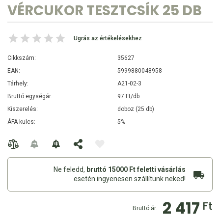
VÉRCUKOR TESZTCSÍK 25 DB
Ugrás az értékelésekhez
Cikkszám:
35627
EAN:
5999880048958
Tárhely:
A21-02-3
Bruttó egységár:
97 Ft/db
Kiszerelés:
doboz (25 db)
ÁFA kulcs:
5%
Ne feledd,
bruttó 15000 Ft feletti vásárlás
esetén ingyenesen szállítunk neked!
2 417
Ft
Bruttó ár: