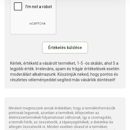
Kérlek, értékeld a vásárolt terméket, 1-5 -ös skálán, ahol 5 a
legjobb érték. Irreleváns, spam és trágár értékelések esetén
moderálást alkalmazunk. Köszönjük neked, hogy pontos és
részletes véleményeddel segíted más vásárlók döntéseit!
Mindent megteszünk annak érdekében, hogy a termékinformációk
pontosak legyenek, azonban a termékek, kifejezetten az
élelmiszertermékek folyamatosan változnak, így a csomagolás,
a termék fotók, az összetevők, a tápanyagértékek, a dietetikai és
allergén összetevők is. Minden esetben olvasd el a terméken