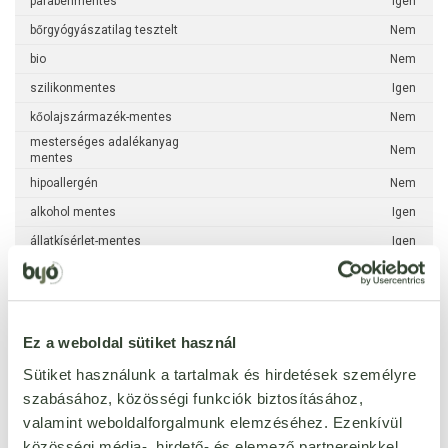
parabénmentes
Igen
bőrgyógyászatilag tesztelt
Nem
bio
Nem
szilikonmentes
Igen
kőolajszármazék-mentes
Nem
mesterséges adalékanyag
Nem
mentes
hipoallergén
Nem
alkohol mentes
Igen
állatkísérlet-mentes
Igen
ECO CERT
Nem
pálmaolajmentes
Igen
SLS-mentes
Igen
Ez a weboldal sütiket használ
Sütiket használunk a tartalmak és hirdetések személyre
szabásához, közösségi funkciók biztosításához,
valamint weboldalforgalmunk elemzéséhez. Ezenkívül
közösségi média-, hirdető- és elemező partnereinkkel