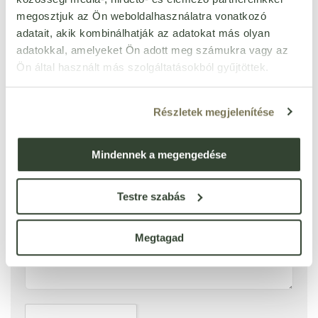
Ezt a terméket még senki nem értékelte. Legyél Te az
megosztjuk az Ön weboldalhasználatra vonatkozó
első!
adatait, akik kombinálhatják az adatokat más olyan
adatokkal, amelyeket Ön adott meg számukra vagy az
Ön által használt más szolgáltatásokból gyűjtöttek.
ÉRTÉKELÉST ÍROK
Ennyi csillagot adok
Részletek megjelenítése
Mindennek a megengedése
Testre szabás
Megtagad