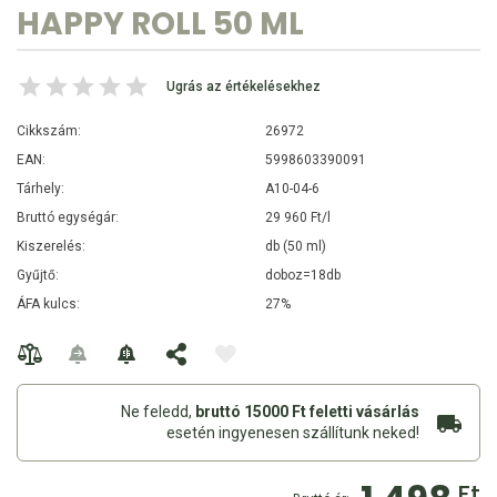
HAPPY ROLL 50 ML
Ugrás az értékelésekhez
Cikkszám:
26972
EAN:
5998603390091
Tárhely:
A10-04-6
Bruttó egységár:
29 960 Ft/l
Kiszerelés:
db (50 ml)
Gyűjtő:
doboz=18db
ÁFA kulcs:
27%
Ne feledd,
bruttó 15000 Ft feletti vásárlás
esetén ingyenesen szállítunk neked!
Ft