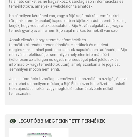
található címkét és ne hagyatkozz kizárólag azon információkra és
termékfotókra, amelyek a weboldalon találhatóak.
Ha bármilyen kérdésed van, vagy a Bijó sajátmárkás termékekkel
(Organika termékcsalád) kapcsolatban tájékoztatást szeretnél kapni,
kérjük, hogy vedd fel a kapcsolatot a Bijó Vevőszolgálatával, vagy a
termék gyártójával, ha nem Bijó saját márkás termékről van szó.
Annak ellenére, hogy a termékinformációk és
termékfotók rendszeresen frissítésre kerülnek és mindent
megteszünk a minél pontosabb adatok naprakészen tartásáért, a Bijó
nem vállal felelősséget semmilyen helytelen információért
(különösen az allergén és egyéb mentességet jelző jelölések és
információk vagy termékfotók után), amely azonban a Te jogaidat
semmilyen módon nem érinti.
Jelen információ kizárólag személyes felhasználásra szolgál, és azt
nem lehet semmilyen módon, a Bijó Élelmiszer Kft. előzetes írásbeli
hozzájárulása nélkül, vagy megfelelő tudomásulvétele nélkül
felhasználni.
LEGUTÓBB MEGTEKINTETT TERMÉKEK