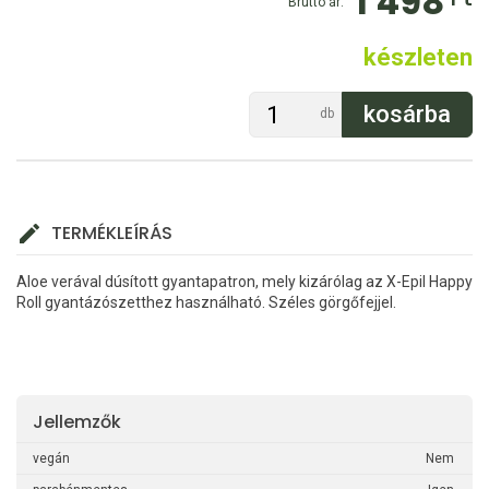
1 498
Bruttó ár:
készleten
db
TERMÉKLEÍRÁS
Aloe verával dúsított gyantapatron, mely kizárólag az X-Epil Happy
Roll gyantázószetthez használható. Széles görgőfejjel.
Jellemzők
vegán
Nem