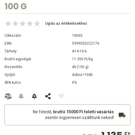
100 G
Ugrás az értékelésekhez
Cikkszám:
18060
EAN:
5999550222176
Tárhely:
A14-10-6
Bruttó egységár:
11 350 Ft/kg
Kiszerelés:
db (100 g)
Gyűjtő:
doboz=10db
ÁFA kulcs:
5%
Ne feledd,
bruttó 15000 Ft feletti vásárlás
esetén ingyenesen szállítunk neked!
Ft