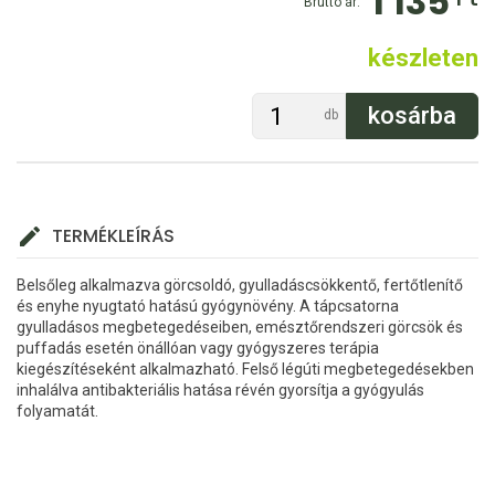
1 135
Bruttó ár:
készleten
db
TERMÉKLEÍRÁS
Belsőleg alkalmazva görcsoldó, gyulladáscsökkentő, fertőtlenítő
és enyhe nyugtató hatású gyógynövény. A tápcsatorna
gyulladásos megbetegedéseiben, emésztőrendszeri görcsök és
puffadás esetén önállóan vagy gyógyszeres terápia
kiegészítéseként alkalmazható. Felső légúti megbetegedésekben
inhalálva antibakteriális hatása révén gyorsítja a gyógyulás
folyamatát.