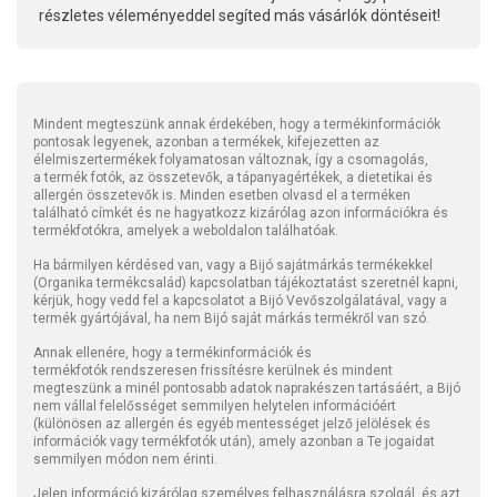
részletes véleményeddel segíted más vásárlók döntéseit!
Mindent megteszünk annak érdekében, hogy a termékinformációk
pontosak legyenek, azonban a termékek, kifejezetten az
élelmiszertermékek folyamatosan változnak, így a csomagolás,
a termék fotók, az összetevők, a tápanyagértékek, a dietetikai és
allergén összetevők is. Minden esetben olvasd el a terméken
található címkét és ne hagyatkozz kizárólag azon információkra és
termékfotókra, amelyek a weboldalon találhatóak.
Ha bármilyen kérdésed van, vagy a Bijó sajátmárkás termékekkel
(Organika termékcsalád) kapcsolatban tájékoztatást szeretnél kapni,
kérjük, hogy vedd fel a kapcsolatot a Bijó Vevőszolgálatával, vagy a
termék gyártójával, ha nem Bijó saját márkás termékről van szó.
Annak ellenére, hogy a termékinformációk és
termékfotók rendszeresen frissítésre kerülnek és mindent
megteszünk a minél pontosabb adatok naprakészen tartásáért, a Bijó
nem vállal felelősséget semmilyen helytelen információért
(különösen az allergén és egyéb mentességet jelző jelölések és
információk vagy termékfotók után), amely azonban a Te jogaidat
semmilyen módon nem érinti.
Jelen információ kizárólag személyes felhasználásra szolgál, és azt