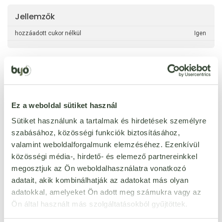
Jellemzők
hozzáadott cukor nélkül
Igen
Ezt a terméket még senki nem értékelte. Legyél Te az
Ez a weboldal sütiket használ
első!
Sütiket használunk a tartalmak és hirdetések személyre
szabásához, közösségi funkciók biztosításához,
ÉRTÉKELÉST ÍROK
valamint weboldalforgalmunk elemzéséhez. Ezenkívül
közösségi média-, hirdető- és elemező partnereinkkel
Ennyi csillagot adok
megosztjuk az Ön weboldalhasználatra vonatkozó
adatait, akik kombinálhatják az adatokat más olyan
adatokkal, amelyeket Ön adott meg számukra vagy az
Ön által használt más szolgáltatásokból gyűjtöttek.