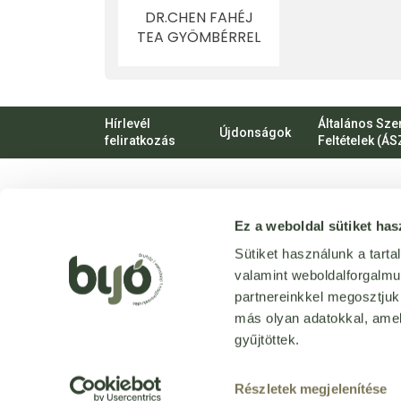
DR.CHEN FAHÉJ
TEA GYÖMBÉRREL
20X2.2G 44 G
Hírlevél
Általános Sze
Újdonságok
feliratkozás
Feltételek (ÁS
VIRTUÁLIS
Ez a weboldal sütiket has
SÉTA
Üzletünk
Sütiket használunk a tart
bejárása
valamint weboldalforgalm
3D
-ben
partnereinkkel megosztjuk
más olyan adatokkal, amel
gyűjtöttek.
Tervezte és készítette:
Vision-Software, az Octopus 8 ERP 
Részletek megjelenítése