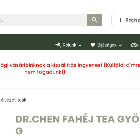
Regisz
Rólunk
Bijóságok
ssági vásárlóinknak a kiszállítás ingyenes! (Külföldi cí
nem fogadunk!)
 élvezeti teák
DR.CHEN FAHÉJ TEA GYÖ
G