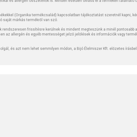
tetikai és allergén összetevők is. Minden esetben olvasd el a terméken található
kekkel (Organika termékcsalád) kapcsolatban tájékoztatást szeretnél kapni, kérj
jó saját márkás termékről van szó.
k rendszeresen frissítésre kerülnek és mindent megteszünk a minél pontosabb ad
sen az allergén és egyéb mentességet jelző jelölések és információk vagy termé
lgál, és azt nem lehet semmilyen módon, a Bijó Élelmiszer Kft. előzetes írásbe