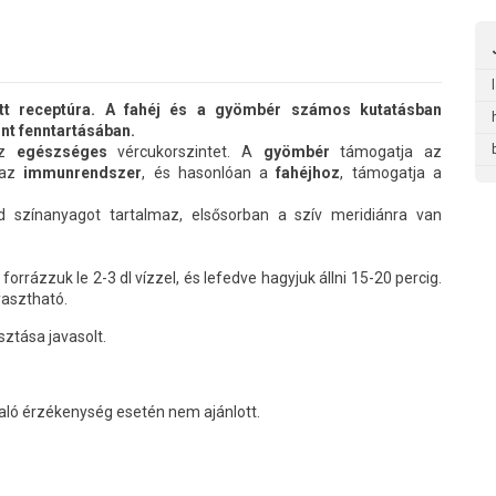
tott receptúra. A fahéj és a gyömbér számos kutatásban
nt fenntartásában.
az
egészséges
vércukorszintet. A
gyömbér
támogatja az
i az
immunrendszer
, és hasonlóan a
fahéjhoz
, támogatja a
d színanyagot tartalmaz, elsősorban a szív meridiánra van
forrázzuk le 2-3 dl vízzel, és lefedve hagyjuk állni 15-20 percig.
yasztható.
ztása javasolt.
ló érzékenység esetén nem ajánlott.