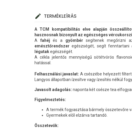
TERMÉKLEÍRÁS
A TCM kompatibilitás elve alapján összeállí
hasznosnak bizonyult az egészséges vércukorszi
A
fahéj
és a
gyömbér
segítenek megőrizni 
emésztőrendszer
egészségét, segít fenntartan
légutak
egészségét.
A cékla jelentős mennyiségű sötétvörös flavonoi
hatással.
Felhasználási javaslat:
A csészébe helyezett filtert 
Langyos állapotban ízesítve vagy ízesítés nélkül fog
Javasolt adagolás:
naponta két csésze tea elfogyas
Figyelmeztetés:
A termék fogyasztása bármely összetevőre va
Gyermekek elől elzárva tartandó.
Összetevők: