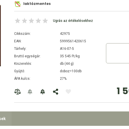
laktózmentes
Ugrás az értékelésekhez
Cikkszám:
42975
EAN:
5999561420615
Tárhely:
A16-07-5
Bruttó egységár:
35 545 Ft/kg
Kiszerelés:
db (44 g)
Gyűjtő:
doboz=100db
ÁFA kulcs:
27%
1 
sek