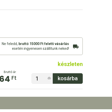
Ne feledd,
bruttó 15000 Ft feletti vásárlás
esetén ingyenesen szállítunk neked!
készleten
Bruttó ár:
564
Ft
db