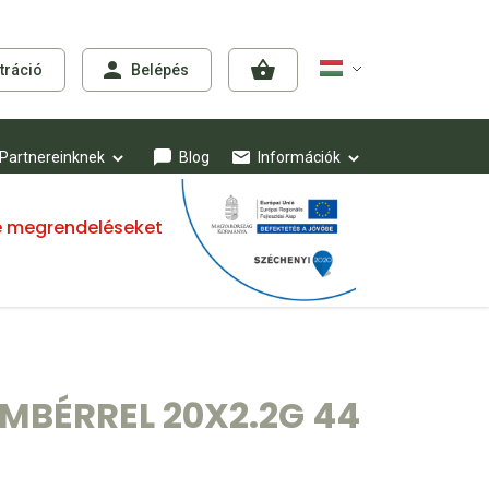
tráció
Belépés
Partnereinknek
Blog
Információk
mre megrendeléseket
MBÉRREL 20X2.2G 44