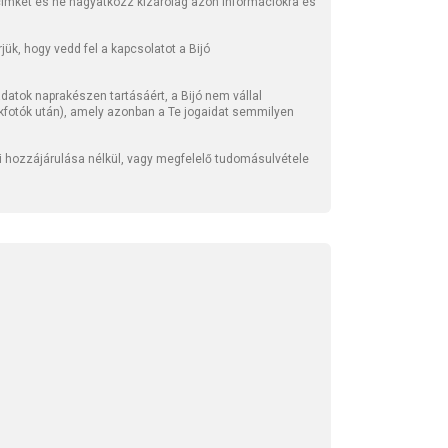
 címkét és ne hagyatkozz kizárólag azon információkra és
ük, hogy vedd fel a kapcsolatot a Bijó
atok naprakészen tartásáért, a Bijó nem vállal
kfotók után), amely azonban a Te jogaidat semmilyen
li hozzájárulása nélkül, vagy megfelelő tudomásulvétele