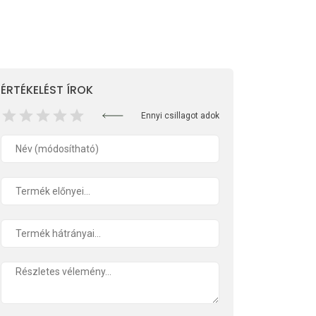
ÉRTÉKELÉST ÍROK
Ennyi csillagot adok