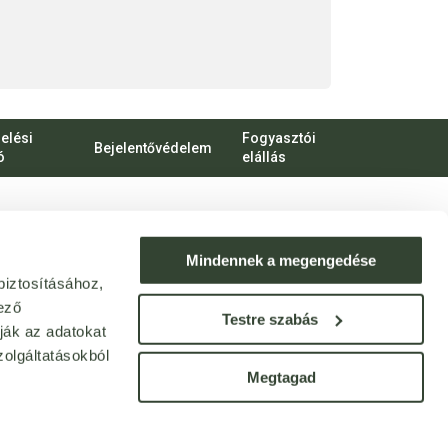
elési
Fogyasztói
Bejelentővédelem
ó
elállás
bert Károly körút 96-100.
o.hu
Mindennek a megengedése
biztosításához,
ek: webshop@bijo.hu
ező
Testre szabás
ják az adatokat
olgáltatásokból
Megtagad
© Bijó 2013 - 2025. Minden jog fenntartva!