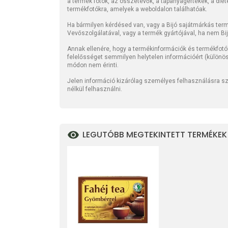
a termék fotók, az összetevők, a tápanyagértékek, a die
termékfotókra, amelyek a weboldalon találhatóak.
Ha bármilyen kérdésed van, vagy a Bijó sajátmárkás termé
Vevőszolgálatával, vagy a termék gyártójával, ha nem Bi
Annak ellenére, hogy a termékinformációk és termékfotó
felelősséget semmilyen helytelen információért (különö
módon nem érinti.
Jelen információ kizárólag személyes felhasználásra szo
nélkül felhasználni.
LEGUTÓBB MEGTEKINTETT TERMÉKEK