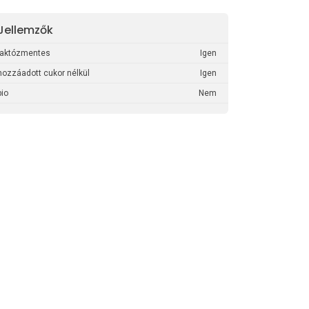
Jellemzők
laktózmentes
Igen
hozzáadott cukor nélkül
Igen
bio
Nem