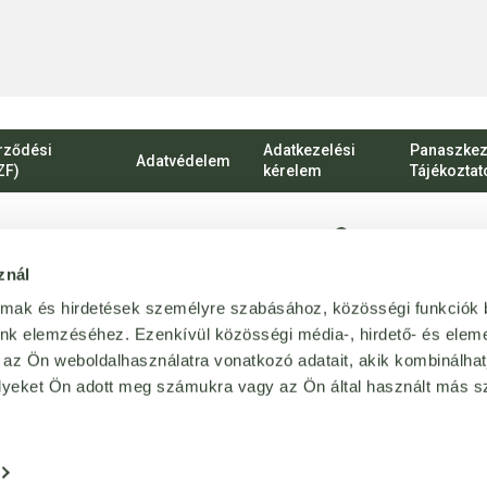
rződési
Adatkezelési
Panaszkez
Adatvédelem
ZF)
kérelem
Tájékoztat
1135 Budapest, Ró
znál
vevoszolgalat@bij
almak és hirdetések személyre szabásához, közösségi funkciók 
Magánszemélyekn
unk elemzéséhez. Ezenkívül közösségi média-, hirdető- és elem
 az Ön weboldalhasználatra vonatkozó adatait, akik kombinálhat
+36 1 814 64 64
yeket Ön adott meg számukra vagy az Ön által használt más sz
forgalmazója
.