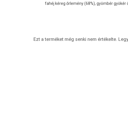
fahéj kéreg őrlemény (68%), gyömbér gyökér 
Ezt a terméket még senki nem értékelte. Legy