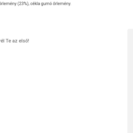
őrlemény (23%), cékla gumó őrlemény.
él Te az első!